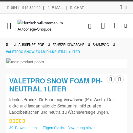
0541 - 915 329 00
|
E-MAIL
|
CHAT
Navigation
Mein Waren
umschalten
AUSSENPFLEGE
FAHRZEUGWÄSCHE
SHAMPOO
VALETPRO SNOW FOAM PH-NEUTRAL 1LITER
Zum
Ende
Zum
der
Anfang
VALETPRO SNOW FOAM PH-
Bildgalerie
der
springen
NEUTRAL 1LITER
Bildgalerie
springen
Ideales Produkt für Fahrzeug Vorwäsche (Pre Wash). Der
dicke und langanhaltende Schaum ist mild zu allen
Lackoberflächen und neutral zu Wachsversiegelungen.
Bewertung:
97
100
% of
39
Bewertungen
Fügen Sie Ihre Bewertung hinzu