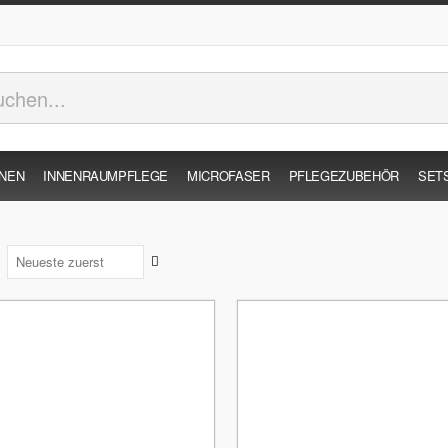
INEN
INNENRAUMPFLEGE
MICROFASER
PFLEGEZUBEHÖR
SET
Aufsteigend
sortieren