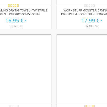
Bewertung:
Rating:
80%
0%
ILING DRYING TOWEL - TWIST-PILE
WORK STUFF MONSTER DRYING
KENTUCH 90X60CM 550GSM
TWISTPILE-TROCKENTUCH 90X7
16,95 €
17,99 €
16,95 €
/ st
17,99 €
/ st