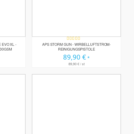
Bewertung:
90%
 EVO XL -
APS STORM GUN - WIRBELLUFTSTROM-
400GSM
REINIGUNGSPISTOLE
89,90 €
89,90 €
/ st