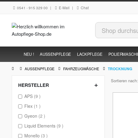
0541 - 915 329 00
|
E-Mail
|
Chat
NEU !
AUSSENPFLEGE
LACKPFLEGE
POLIERMASCH
AUSSENPFLEGE
FAHRZEUGWÄSCHE
TROCKNUNG
Sortieren nach
HERSTELLER
items
APS
9
item
Flex
1
items
Gyeon
2
items
Liquid Elements
9
items
Monello
3