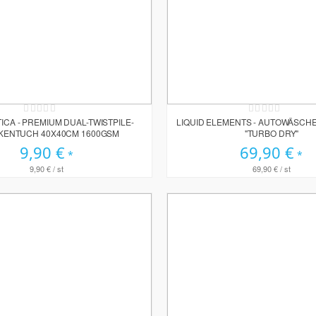
Rating:
Rating:
0%
0%
ICA - PREMIUM DUAL-TWISTPILE-
LIQUID ELEMENTS - AUTOWÄSCH
KENTUCH 40X40CM 1600GSM
"TURBO DRY"
9,90 €
69,90 €
9,90 €
/ st
69,90 €
/ st