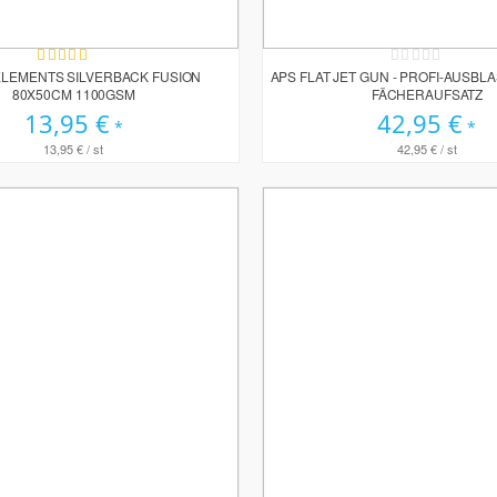
Bewertung:
Rating:
100%
0%
 ELEMENTS SILVERBACK FUSION
APS FLAT JET GUN - PROFI-AUSBLA
80X50CM 1100GSM
FÄCHERAUFSATZ
13,95 €
42,95 €
13,95 €
/ st
42,95 €
/ st