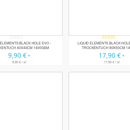
Rating:
Bewertung:
0%
100%
 ELEMENTS BLACK HOLE EVO -
LIQUID ELEMENTS BLACK HOLE
KENTUCH 40X40CM 1400GSM
TROCKENTUCH 80X50CM 1
9,90 €
17,90 €
9,90 €
/ st
17,90 €
/ st