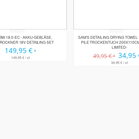
Rating:
Rating:
0%
0%
BW 18.0-EC - AKKU-GEBLÄSE,
SAM'S DETAILING DRYING TOWEL X
ROCKNER 18V DETAILING SET
PILE TROCKENTUCH 200X110CM
LIMITED-
149,95 €
Sonderprei
34,95 
49,95 €
149,95 €
/ st
34,95 €
/ st