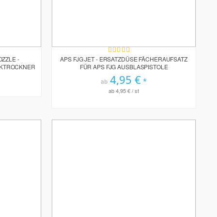
Bewertung:
100%
ZZLE -
APS FJG JET - ERSATZDÜSE FÄCHERAUFSATZ
CKTROCKNER
FÜR APS FJG AUSBLASPISTOLE
4,95 €
ab
ab
4,95 €
/ st