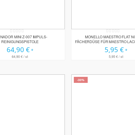
Rating:
Rating:
0%
0%
NADOR MINI Z-007 IMPULS-
MONELLO MAESTRO FLAT NO
REINIGUNGSPISTOLE
FÄCHERDÜSE FÜR MAESTRO LA
64,90 €
5,95 €
64,90 €
/ st
5,95 €
/ st
-30%