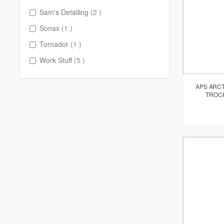
items
Sam's Detailing
2
item
Sonax
1
item
Tornador
1
items
Work Stuff
5
APS ARCT
TROC