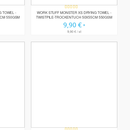
Bewertung:
100%
 TOWEL -
WORK STUFF MONSTER XS DRYING TOWEL -
0CM 550GSM
TWISTPILE-TROCKENTUCH 50X55CM 550GSM
9,90 €
9,90 €
/ st