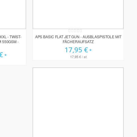
Rating:
0%
XL - TWIST-
APS BASIC FLAT JET GUN - AUSBLASPISTOLE MIT
 550GSM -
FÄCHERAUFSATZ
17,95 €
s
€
17,95 €
/ st