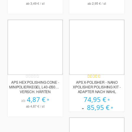
ab
3,49 €
/ st
ab
2,95 €
/ st
Rating:
Bewertung:
0%
100%
APS HEX POLISHING CONE -
APS X-POLISHER - NANO
MINIPOLIERKEGEL L40-Ø30MM
XPOLISHER POLISHING KIT -
VERSCH. HÄRTEN
ADAPTER NACH WAHL
4,87 €
74,95 €
ab
85,95 €
ab
4,87 €
/ st