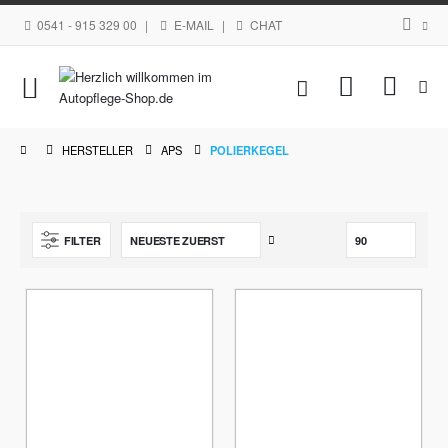
0541 - 915 329 00
|
E-MAIL
|
CHAT
Navigation
Mein Waren
umschalten
HERSTELLER
APS
POLIERKEGEL
Aufsteigend
FILTER
sortieren