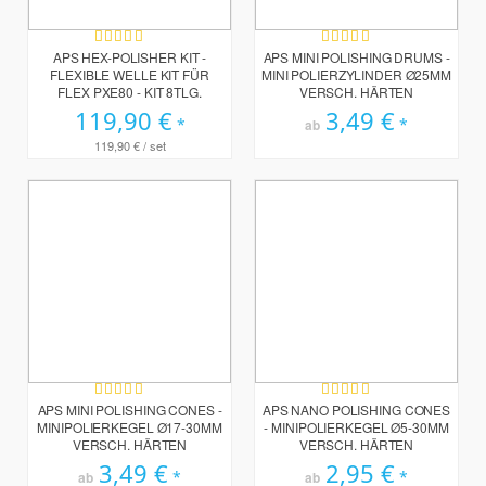
Bewertung:
Bewertung:
98%
100%
APS HEX-POLISHER KIT -
APS MINI POLISHING DRUMS -
FLEXIBLE WELLE KIT FÜR
MINI POLIERZYLINDER Ø25MM
FLEX PXE80 - KIT 8TLG.
VERSCH. HÄRTEN
119,90 €
3,49 €
ab
119,90 €
/ set
Bewertung:
Bewertung:
99%
98%
APS MINI POLISHING CONES -
APS NANO POLISHING CONES
MINIPOLIERKEGEL Ø17-30MM
- MINIPOLIERKEGEL Ø5-30MM
VERSCH. HÄRTEN
VERSCH. HÄRTEN
3,49 €
2,95 €
ab
ab