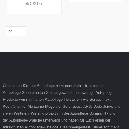
ab
5,95 €
/ st
Überlassen Sie Ihre Autopflege nicht dem Zufall. In unserem
Autopflege Shop erhalten Sie ausgewählte hochwertige Autopflege-
Produkte von namhaften Autopflege Herstellern wie Sonax, Flex,
Koch Chemie, Menzerna Meguiars, ServFaces, APS, Dodo Juice, und
vielen Weiteren. Wir sind proaktiv in der Autopflege Community und
der Autopflege-Branche unterwegs und haben für Euch einen der
attraktivsten Autopflege-Kataloge zusammengestellt. Unser sortiment