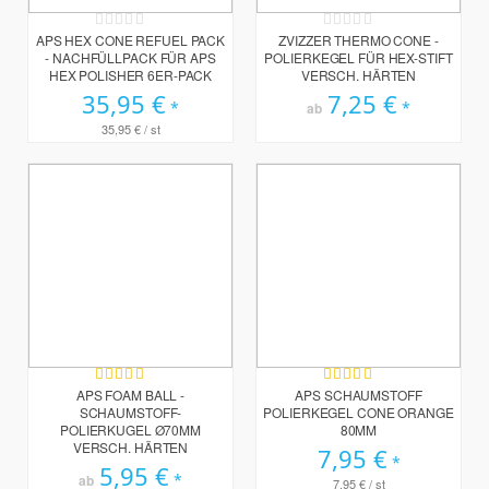
Rating:
Rating:
0%
0%
APS HEX CONE REFUEL PACK
ZVIZZER THERMO CONE -
- NACHFÜLLPACK FÜR APS
POLIERKEGEL FÜR HEX-STIFT
HEX POLISHER 6ER-PACK
VERSCH. HÄRTEN
35,95 €
7,25 €
ab
35,95 €
/ st
Bewertung:
Bewertung:
92%
99%
APS FOAM BALL -
APS SCHAUMSTOFF
SCHAUMSTOFF-
POLIERKEGEL CONE ORANGE
POLIERKUGEL Ø70MM
80MM
VERSCH. HÄRTEN
7,95 €
5,95 €
ab
7,95 €
/ st