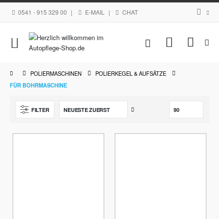
0541 - 915 329 00
|
E-MAIL
|
CHAT
Navigation
Mein Waren
umschalten
POLIERMASCHINEN
POLIERKEGEL & AUFSÄTZE
FÜR BOHRMASCHINE
Aufsteigend
FILTER
sortieren