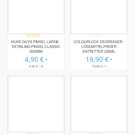
Bewertung:
Rating:
100%
0%
NUKE GUYS PINSEL LARGE -
COLOURLOCK DEGREASER -
DETAILING PINSEL CLASSIC
LÖSEMITTELFREIER
Ø30MM
ENTFETTER 250ML
4,90 €
19,90 €
4,90 €
/ st
79,60 €
/ l