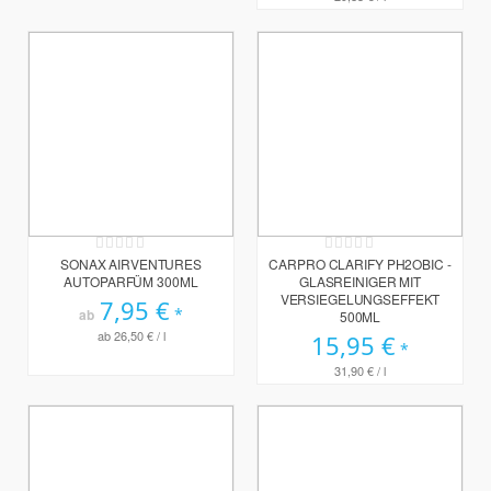
Rating:
Rating:
0%
0%
SONAX AIRVENTURES
CARPRO CLARIFY PH2OBIC -
AUTOPARFÜM 300ML
GLASREINIGER MIT
VERSIEGELUNGSEFFEKT
7,95 €
ab
500ML
ab
26,50 €
/ l
15,95 €
31,90 €
/ l