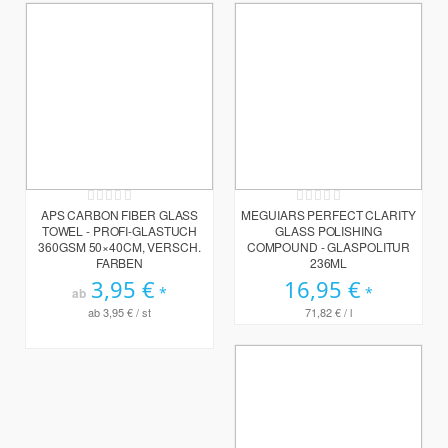
Rating:
Rating:
0%
0%
APS CARBON FIBER GLASS
MEGUIARS PERFECT CLARITY
TOWEL - PROFI-GLASTUCH
GLASS POLISHING
360GSM 50×40CM, VERSCH.
COMPOUND - GLASPOLITUR
FARBEN
236ML
3,95 €
16,95 €
ab
ab
3,95 €
/ st
71,82 €
/ l