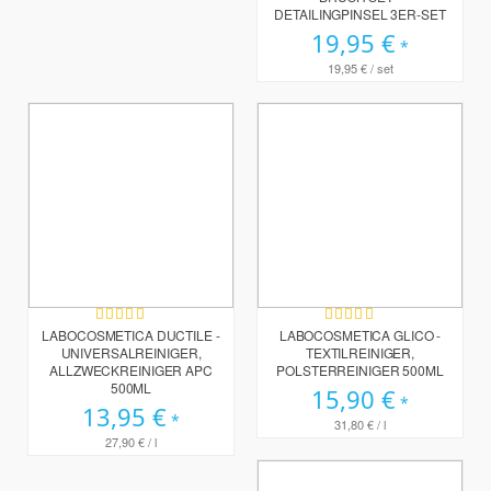
DETAILINGPINSEL 3ER-SET
19,95 €
19,95 €
/ set
Bewertung:
Bewertung:
100%
100%
LABOCOSMETICA DUCTILE -
LABOCOSMETICA GLICO -
UNIVERSALREINIGER,
TEXTILREINIGER,
ALLZWECKREINIGER APC
POLSTERREINIGER 500ML
500ML
15,90 €
13,95 €
31,80 €
/ l
27,90 €
/ l