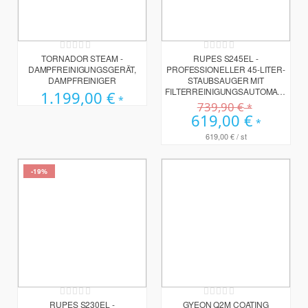
Rating:
Rating:
0%
0%
TORNADOR STEAM -
RUPES S245EL -
DAMPFREINIGUNGSGERÄT,
PROFESSIONELLER 45-LITER-
DAMPFREINIGER
STAUBSAUGER MIT
FILTERREINIGUNGSAUTOMATIK
1.199,00 €
739,90 €
Sonderpreis
619,00 €
619,00 €
/ st
-19%
Rating:
Rating:
0%
0%
RUPES S230EL -
GYEON Q2M COATING