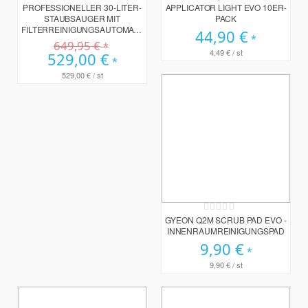
PROFESSIONELLER 30-LITER-
APPLICATOR LIGHT EVO 10ER-
STAUBSAUGER MIT
PACK
FILTERREINIGUNGSAUTOMATIK
44,90 €
649,95 €
4,49 €
/ st
Sonderpreis
529,00 €
529,00 €
/ st
Rating:
0%
GYEON Q2M SCRUB PAD EVO -
INNENRAUMREINIGUNGSPAD
9,90 €
9,90 €
/ st