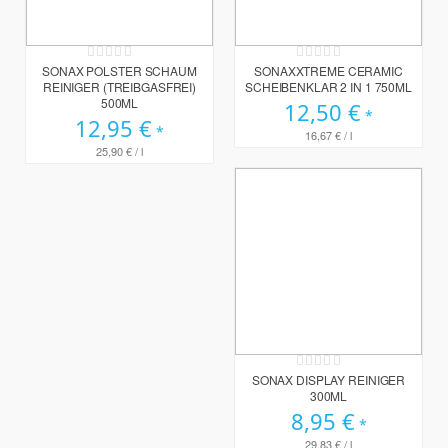
Rating:
Rating:
0%
0%
SONAX POLSTER SCHAUM
SONAXXTREME CERAMIC
REINIGER (TREIBGASFREI)
SCHEIBENKLAR 2 IN 1 750ML
500ML
12,50 €
12,95 €
16,67 €
/ l
25,90 €
/ l
Rating:
0%
SONAX DISPLAY REINIGER
300ML
8,95 €
29,83 €
/ l