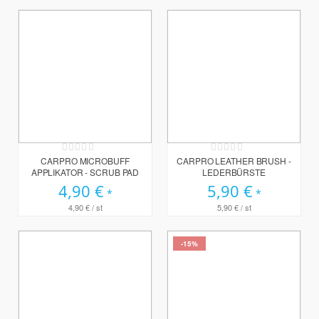
Rating:
Rating:
0%
0%
CARPRO MICROBUFF
CARPRO LEATHER BRUSH -
APPLIKATOR - SCRUB PAD
LEDERBÜRSTE
4,90 €
5,90 €
4,90 €
/ st
5,90 €
/ st
-15%