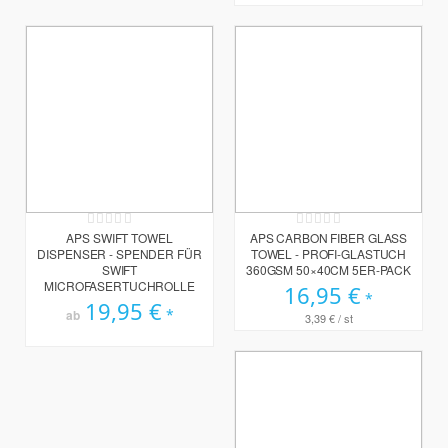
Rating:
Rating:
0%
0%
APS SWIFT TOWEL
APS CARBON FIBER GLASS
DISPENSER - SPENDER FÜR
TOWEL - PROFI-GLASTUCH
SWIFT
360GSM 50×40CM 5ER-PACK
MICROFASERTUCHROLLE
16,95 €
19,95 €
ab
3,39 €
/ st