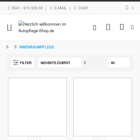
0541 - 915 329 00
|
E-MAIL
|
CHAT
Navigation
Mein Waren
umschalten
INNENRAUMPFLEGE
Aufsteigend
FILTER
sortieren
Rating:
Rating: