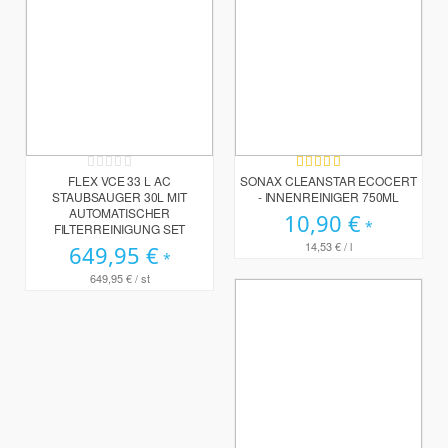
Rating:
Bewertung:
0%
100%
FLEX VCE 33 L AC
SONAX CLEANSTAR ECOCERT
STAUBSAUGER 30L MIT
- INNENREINIGER 750ML
AUTOMATISCHER
10,90 €
FILTERREINIGUNG SET
14,53 €
/ l
649,95 €
649,95 €
/ st