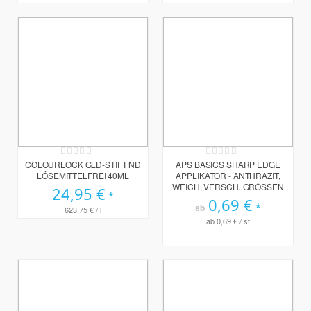
Rating:
Rating:
0%
0%
COLOURLOCK GLD-STIFT ND
APS BASICS SHARP EDGE
LÖSEMITTELFREI 40ML
APPLIKATOR - ANTHRAZIT,
WEICH, VERSCH. GRÖSSEN
24,95 €
0,69 €
ab
623,75 €
/ l
ab
0,69 €
/ st