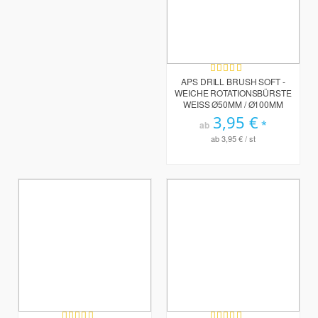
Bewertung:
98%
APS DRILL BRUSH SOFT -
WEICHE ROTATIONSBÜRSTE
WEISS Ø50MM / Ø100MM
3,95 €
ab
ab
3,95 €
/ st