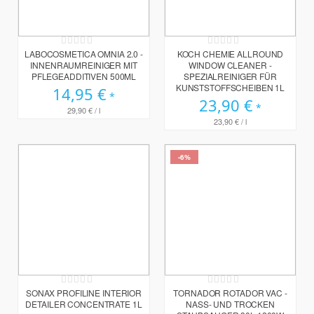
Rating:
Rating:
0%
0%
LABOCOSMETICA OMNIA 2.0 -
KOCH CHEMIE ALLROUND
INNENRAUMREINIGER MIT
WINDOW CLEANER -
PFLEGEADDITIVEN 500ML
SPEZIALREINIGER FÜR
KUNSTSTOFFSCHEIBEN 1L
14,95 €
23,90 €
29,90 €
/ l
23,90 €
/ l
-6%
Rating:
Rating:
0%
0%
SONAX PROFILINE INTERIOR
TORNADOR ROTADOR VAC -
DETAILER CONCENTRATE 1L
NASS- UND TROCKEN