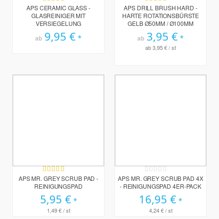
Bewertung:
Bewertung:
100%
93%
APS CERAMIC GLASS -
APS DRILL BRUSH HARD -
GLASREINIGER MIT
HARTE ROTATIONSBÜRSTE
VERSIEGELUNG
GELB Ø50MM / Ø100MM
9,95 €
3,95 €
ab
ab
ab
3,95 €
/ st
Bewertung:
Rating:
100%
0%
APS MR. GREY SCRUB PAD -
APS MR. GREY SCRUB PAD 4X
REINIGUNGSPAD
- REINIGUNGSPAD 4ER-PACK
5,95 €
16,95 €
1,49 €
/ st
4,24 €
/ st