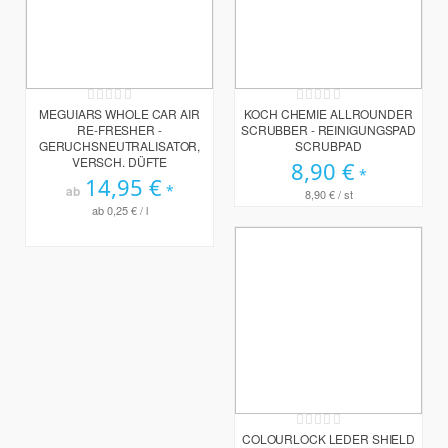
Rating:
Rating:
0%
0%
MEGUIARS WHOLE CAR AIR
KOCH CHEMIE ALLROUNDER
RE-FRESHER -
SCRUBBER - REINIGUNGSPAD
GERUCHSNEUTRALISATOR,
SCRUBPAD
VERSCH. DÜFTE
8,90 €
14,95 €
ab
8,90 €
/ st
ab
0,25 €
/ l
Rating:
0%
COLOURLOCK LEDER SHIELD