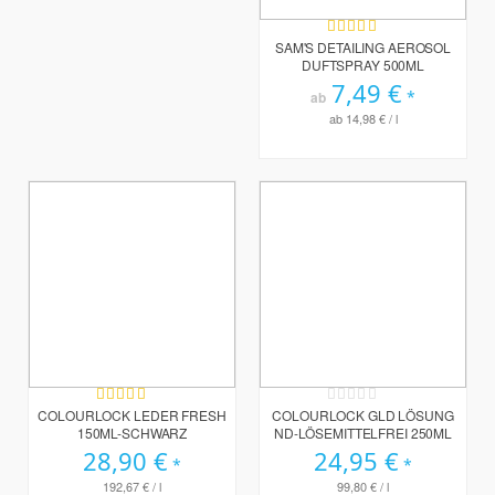
Bewertung:
100%
SAM'S DETAILING AEROSOL
DUFTSPRAY 500ML
7,49 €
ab
ab
14,98 €
/ l
Bewertung:
Rating:
100%
0%
COLOURLOCK LEDER FRESH
COLOURLOCK GLD LÖSUNG
150ML-SCHWARZ
ND-LÖSEMITTELFREI 250ML
28,90 €
24,95 €
192,67 €
/ l
99,80 €
/ l