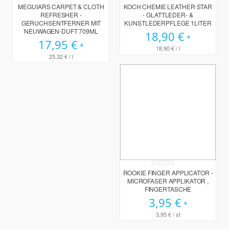
0%
0%
MEGUIARS CARPET & CLOTH
KOCH CHEMIE LEATHER STAR
REFRESHER -
- GLATTLEDER- &
GERUCHSENTFERNER MIT
KUNSTLEDERPFLEGE 1LITER
NEUWAGEN-DUFT 709ML
18,90 €
17,95 €
18,90 €
/ l
25,32 €
/ l
Rating:
0%
ROOKIE FINGER APPLICATOR -
MICROFASER APPLIKATOR ,
FINGERTASCHE
3,95 €
3,95 €
/ st