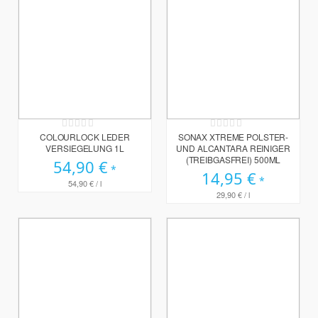
Rating:
Rating:
0%
0%
COLOURLOCK LEDER
SONAX XTREME POLSTER-
VERSIEGELUNG 1L
UND ALCANTARA REINIGER
(TREIBGASFREI) 500ML
54,90 €
14,95 €
54,90 €
/ l
29,90 €
/ l