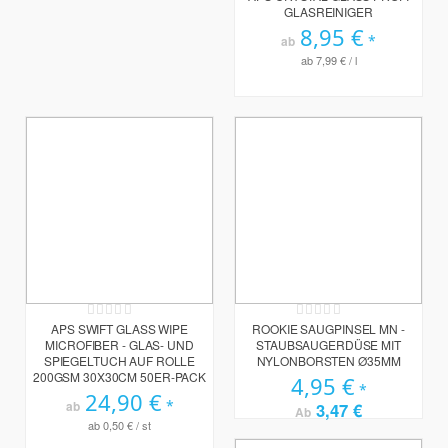
GLASREINIGER
8,95 €
ab
ab
7,99 €
/ l
Rating:
Rating:
0%
0%
APS SWIFT GLASS WIPE
ROOKIE SAUGPINSEL MN -
MICROFIBER - GLAS- UND
STAUBSAUGERDÜSE MIT
SPIEGELTUCH AUF ROLLE
NYLONBORSTEN Ø35MM
200GSM 30X30CM 50ER-PACK
4,95 €
24,90 €
3,47 €
ab
Ab
ab
0,50 €
/ st