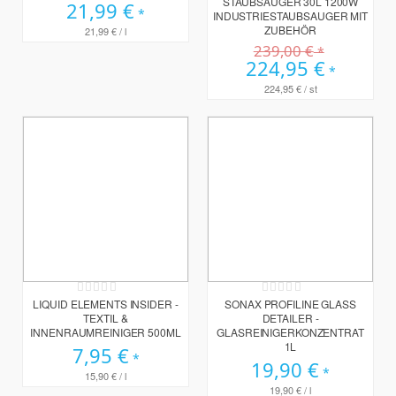
STAUBSAUGER 30L 1200W
21,99 €
INDUSTRIESTAUBSAUGER MIT
ZUBEHÖR
21,99 €
/ l
239,00 €
Sonderpreis
224,95 €
224,95 €
/ st
Rating:
Rating:
0%
0%
LIQUID ELEMENTS INSIDER -
SONAX PROFILINE GLASS
TEXTIL &
DETAILER -
INNENRAUMREINIGER 500ML
GLASREINIGERKONZENTRAT
1L
7,95 €
19,90 €
15,90 €
/ l
19,90 €
/ l