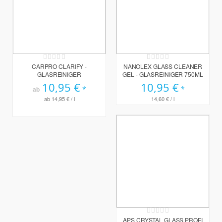
Rating:
Rating:
0%
0%
CARPRO CLARIFY -
NANOLEX GLASS CLEANER
GLASREINIGER
GEL - GLASREINIGER 750ML
10,95 €
10,95 €
ab
ab
14,95 €
/ l
14,60 €
/ l
Rating:
0%
APS CRYSTAL GLASS PROFI