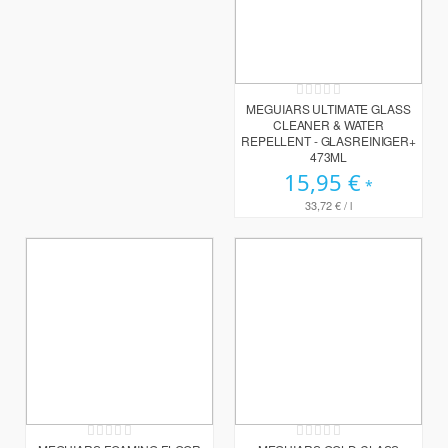
Rating:
0%
MEGUIARS ULTIMATE GLASS
CLEANER & WATER
REPELLENT - GLASREINIGER+
473ML
15,95 €
33,72 €
/ l
Rating:
Rating:
0%
0%