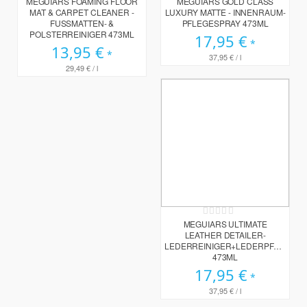
MEGUIARS FOAMING FLOOR
MEGUIARS GOLD CLASS
MAT & CARPET CLEANER -
LUXURY MATTE - INNENRAUM-
FUSSMATTEN- & P
PFLEGESPRAY 473ML
OLSTERREINIGER 473ML
17,95 €
13,95 €
37,95 €
/ l
29,49 €
/ l
Rating:
0%
MEGUIARS ULTIMATE
LEATHER DETAILER-
LEDERREINIGER+LEDERPFLEGE
473ML
17,95 €
37,95 €
/ l