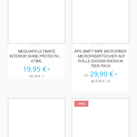
Rating:
Rating:
0%
0%
MEGUIARS ULTIMATE
APS SWIFT WIPE MICROFIBER
INTERIOR SHINE PROTECTANT
- MICROFASERTÜCHER AUF
473ML
ROLLE 200GSM 30X30CM
75ER-PACK
19,95 €
29,90 €
ab
42,18 €
/ l
ab
0,40 €
/ st
-16%