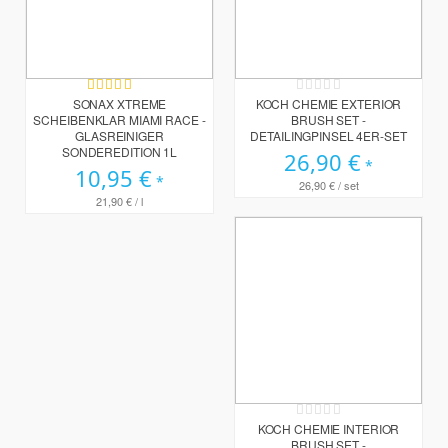
Bewertung:
Rating:
100%
0%
SONAX XTREME
KOCH CHEMIE EXTERIOR
SCHEIBENKLAR MIAMI RACE -
BRUSH SET -
GLASREINIGER
DETAILINGPINSEL 4ER-SET
SONDEREDITION 1L
26,90 €
10,95 €
26,90 €
/ set
21,90 €
/ l
Rating:
0%
KOCH CHEMIE INTERIOR
BRUSH SET -