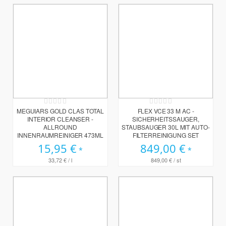
Rating:
Rating:
0%
0%
MEGUIARS GOLD CLAS TOTAL
FLEX VCE 33 M AC -
INTERIOR CLEANSER -
SICHERHEITSSAUGER,
ALLROUND
STAUBSAUGER 30L MIT AUTO-
INNENRAUMREINIGER 473ML
FILTERREINIGUNG SET
15,95 €
849,00 €
33,72 €
/ l
849,00 €
/ st