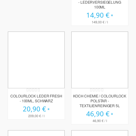
- LEDERVERSIEGELUNG
100ML
14,90 €
149,00 €
/ l
Rating:
Rating:
0%
0%
COLOURLOCK LEDER FRESH
KOCH CHEMIE / COLOURLOCK
- 100ML, SCHWARZ
POLSTAR -
TEXTILIENREINIGER 5L
20,90 €
46,90 €
209,00 €
/ l
46,90 €
/ l