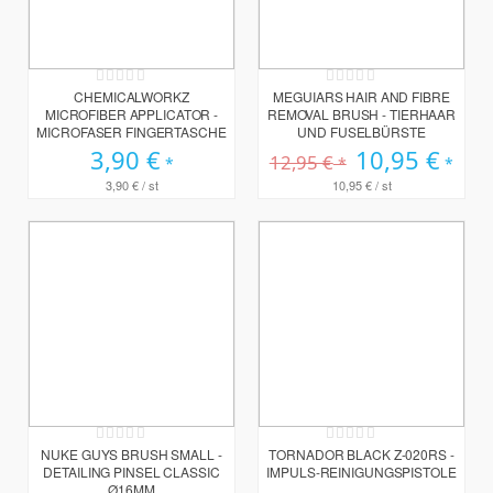
Rating:
Rating:
0%
0%
CHEMICALWORKZ
MEGUIARS HAIR AND FIBRE
MICROFIBER APPLICATOR -
REMOVAL BRUSH - TIERHAAR
MICROFASER FINGERTASCHE
UND FUSELBÜRSTE
3,90 €
Sonderpreis
10,95 €
12,95 €
3,90 €
/ st
10,95 €
/ st
Rating:
Rating:
0%
0%
NUKE GUYS BRUSH SMALL -
TORNADOR BLACK Z-020RS -
DETAILING PINSEL CLASSIC
IMPULS-REINIGUNGSPISTOLE
Ø16MM