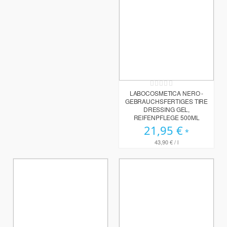
Rating:
0%
LABOCOSMETICA NERO -
GEBRAUCHSFERTIGES TIRE
DRESSING GEL,
REIFENPFLEGE 500ML
21,95 €
43,90 €
/ l