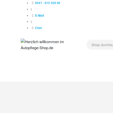
0541 - 915 329 00
|
E-Mail
|
Chat
NEU !
AUSSENPFLEGE
LACKPFLEGE
POLIERMAS
HERSTELLER