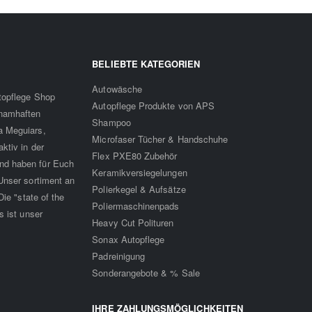
BELIEBTE KATEGORIEN
Autowäsche
utopflege Shop
Autopflege Produkte von APS
 namhaften
Shampoo
a Meguiars,
Microfaser Tücher & Handschuhe
ktiv in der
Flex PXE80 Zubehör
nd haben für Euch
Keramikversiegelungen
Unser sortiment an
Polierkegel & Aufsätze
ie "state of the
Poliermaschinenpads
s ist unser
Heavy Cut Polituren
Sonax Autopflege
Padreinigung
Sonderangebote & % Sale
IHRE ZAHLUNGSMÖGLICHKEITEN