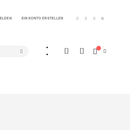
|
ELDEN
EIN KONTO ERSTELLEN
Mein Warenkorb
SETS
TREUE-ARTIKEL
SALES %
VIDEOS