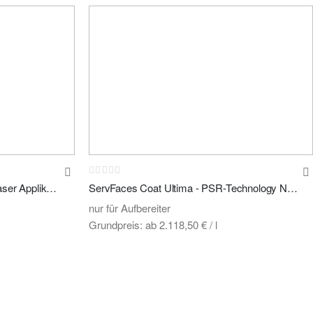
Rating:
0%
Rookie Finger Applicator - Microfaser Applikator , Fingertasche
ServFaces Coat Ultima - PSR-Technology NEW 2026
nur für Aufbereiter
Grundpreis:
ab
2.118,50 €
/ l