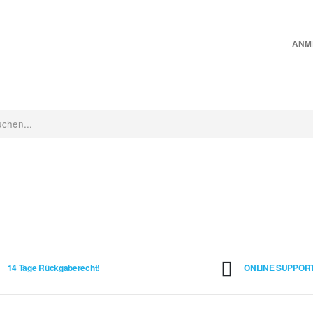
ANM
CHINEN
INNENRAUMPFLEGE
MICROFASER
PFLEGEZUBEHÖR
14 Tage Rückgaberecht!
ONLINE SUPPORT