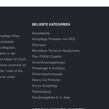
BELIEBTE KATEGORIEN
Autowäsche
utopflege Shop
Autopflege Produkte von APS
 namhaften
Shampoo
a Meguiars,
Microfaser Tücher & Handschuhe
ktiv in der
Flex PXE80 Zubehör
nd haben für Euch
Keramikversiegelungen
Unser sortiment an
Polierkegel & Aufsätze
ie "state of the
Poliermaschinenpads
s ist unser
Heavy Cut Polituren
Sonax Autopflege
Padreinigung
Sonderangebote & % Sale