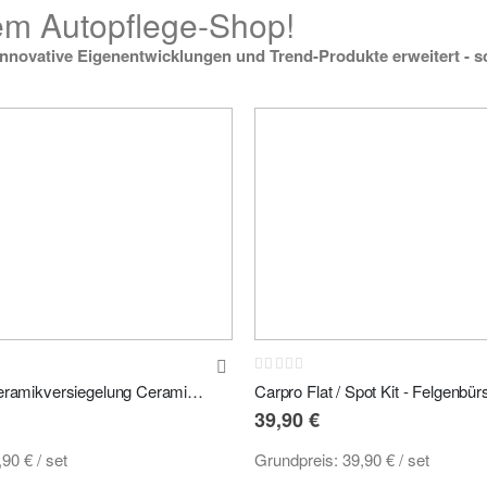
rem Autopflege-Shop!
novative Eigenentwicklungen und Trend-Produkte erweitert - sc
Rating:
0%
Gtechniq GT1 Keramikversiegelung Ceramic Coating Set
39,90 €
,90 €
/ set
Grundpreis:
39,90 €
/ set