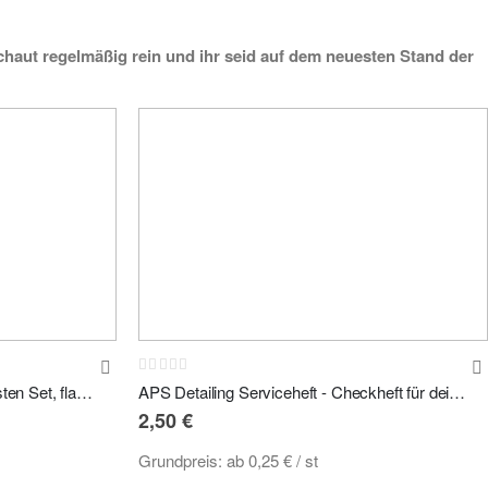
haut regelmäßig rein und ihr seid auf dem neuesten Stand der
Rating:
0%
Carpro Flat / Spot Kit - Felgenbürsten Set, flach & schmal 2tlg.
APS Detailing Serviceheft - Checkheft für deine Kunden
2,50 €
Grundpreis:
ab
0,25 €
/ st