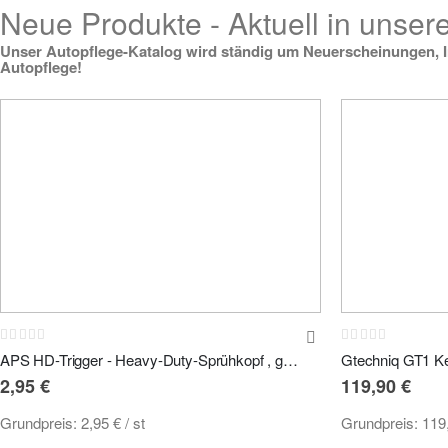
Neue Produkte - Aktuell in unse
Unser Autopflege-Katalog wird ständig um Neuerscheinungen, In
Autopflege!
Rating:
Rating:
0%
0%
APS HD-Trigger - Heavy-Duty-Sprühkopf , grau, 19cm Ansaugschlauch
2,95 €
119,90 €
Grundpreis:
2,95 €
/ st
Grundpreis:
119