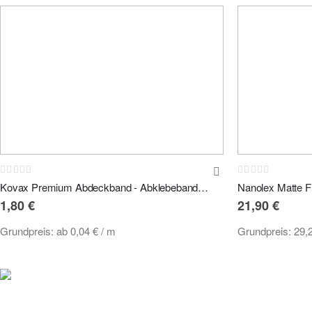
Rating:
Rating:
0%
0%
Kovax Premium Abdeckband - Abklebeband Maskierungsband 50m
1,80 €
21,90 €
Grundpreis:
ab
0,04 €
/ m
Grundpreis:
29,