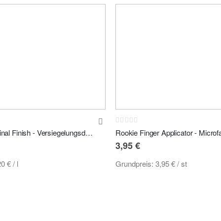
Rating:
0%
Nanolex Matte Final Finish - Versiegelungsdetailer für matte Lacke 750ml
3,95 €
20 €
/ l
Grundpreis:
3,95 €
/ st