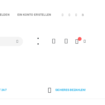
|
ELDEN
EIN KONTO ERSTELLEN
Mein Warenkorb
SETS
TREUE-ARTIKEL
SALES %
VIDEOS
 24/7
SICHERES BEZAHLEN!