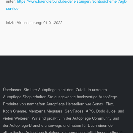
unter:
https://www.haendlerbund.de/de/leistungen/rechtssicherheit/agb-
service
.
letzte Aktualisierung: 01.01.2022
Überlassen Sie Ihre Autopflege nicht dem Zufall. In unserem
Autopflege Shop erhalten Sie ausgewählte hochwertige Autopflege-
Produkte von namhaften Autopflege Herstellern wie Sonax, Flex,
Koch Chemie, Menzerna Meguiars, ServFaces, APS, Dodo Juice, und
vielen Weiteren. Wir sind proaktiv in der Autopflege Community und
der Autopflege-Branche unterwegs und haben für Euch einen der
attraktivsten Autopflege-Kataloge zusammengestellt. Unser sortiment