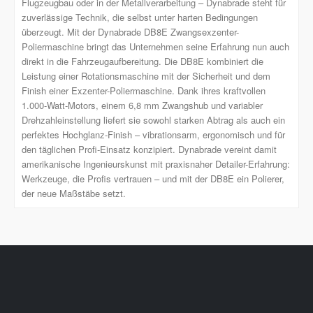
Flugzeugbau oder in der Metallverarbeitung – Dynabrade steht für
zuverlässige Technik, die selbst unter harten Bedingungen
überzeugt. Mit der Dynabrade DB8E Zwangsexzenter-
Poliermaschine bringt das Unternehmen seine Erfahrung nun auch
direkt in die Fahrzeugaufbereitung. Die DB8E kombiniert die
Leistung einer Rotationsmaschine mit der Sicherheit und dem
Finish einer Exzenter-Poliermaschine. Dank ihres kraftvollen
1.000-Watt-Motors, einem 6,8 mm Zwangshub und variabler
Drehzahleinstellung liefert sie sowohl starken Abtrag als auch ein
perfektes Hochglanz-Finish – vibrationsarm, ergonomisch und für
den täglichen Profi-Einsatz konzipiert. Dynabrade vereint damit
amerikanische Ingenieurskunst mit praxisnaher Detailer-Erfahrung:
Werkzeuge, die Profis vertrauen – und mit der DB8E ein Polierer,
der neue Maßstäbe setzt.