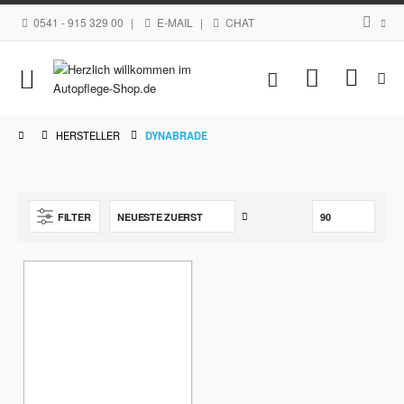
0541 - 915 329 00
|
E-MAIL
|
CHAT
Navigation
Mein Waren
umschalten
HERSTELLER
DYNABRADE
Aufsteigend
FILTER
sortieren