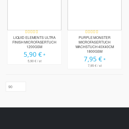
Bewertung:
Bewertung:
98%
96%
LIQUID ELEMENTS ULTRA
PURPLE MONSTER
FINISH MICROFASERTUCH
MICROFASERTUCH
1200GSM
WACHSTUCH 40X40CM
1800GSM
5,90 €
7,95 €
5,90 €
/ st
7,95 €
/ st