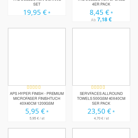
SET
4ER PACK
19,95 €
8,45 €
7,18 €
Ab
Bewertung:
Bewertung:
100%
93%
APS HYPER FINISH - PREMIUM
SERVFACES ALLROUND
MICROFASER FINISHTUCH
TOWELS 500GSM 40X40CM
40X40CM 1200GSM
5ER PACK
5,95 €
23,50 €
5,95 €
/ st
4,70 €
/ st