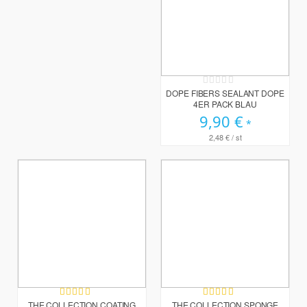
Rating:
0%
DOPE FIBERS SEALANT DOPE
4ER PACK BLAU
9,90 €
2,48 €
/ st
Bewertung:
Bewertung:
100%
100%
THE COLLECTION COATING
THE COLLECTION SPONGE