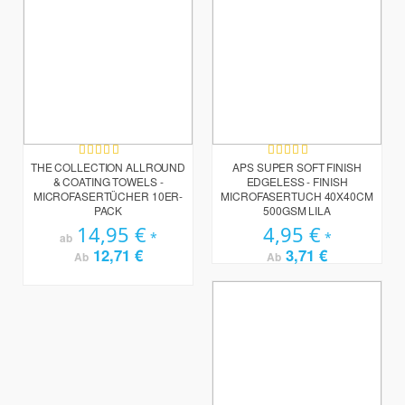
Bewertung:
Bewertung:
100%
100%
THE COLLECTION ALLROUND
APS SUPER SOFT FINISH
& COATING TOWELS -
EDGELESS - FINISH
MICROFASERTÜCHER 10ER-
MICROFASERTUCH 40X40CM
PACK
500GSM LILA
14,95 €
4,95 €
ab
12,71 €
3,71 €
Ab
Ab