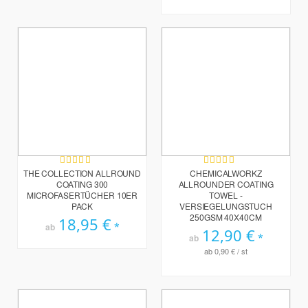
Bewertung:
Bewertung:
100%
100%
THE COLLECTION ALLROUND
CHEMICALWORKZ
COATING 300
ALLROUNDER COATING
MICROFASERTÜCHER 10ER
TOWEL -
PACK
VERSIEGELUNGSTUCH
250GSM 40X40CM
18,95 €
ab
12,90 €
ab
ab
0,90 €
/ st