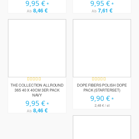
9,95 €
9,95 €
8,46 €
7,61 €
Ab
Ab
Bewertung:
Bewertung:
100%
100%
THE COLLECTION ALLROUND
DOPE FIBERS POLISH DOPE
365 40 X 40CM 3ER PACK
PACK (STARTERSET)
NAVY
9,90 €
9,95 €
2,48 €
/ st
8,46 €
Ab