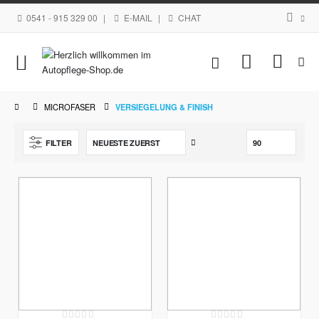
0541 - 915 329 00
|
E-MAIL
|
CHAT
Navigation
Mein Waren
umschalten
MICROFASER
VERSIEGELUNG & FINISH
Aufsteigend
FILTER
sortieren
Rating:
Rating: