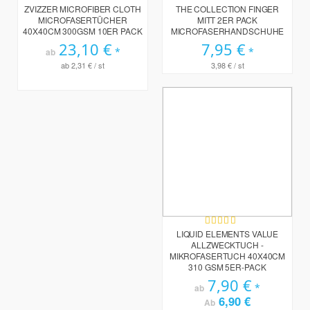
0%
0%
ZVIZZER MICROFIBER CLOTH
THE COLLECTION FINGER
MICROFASERTÜCHER
MITT 2ER PACK
40X40CM 300GSM 10ER PACK
MICROFASERHANDSCHUHE
23,10 €
7,95 €
ab
ab
2,31 €
/ st
3,98 €
/ st
Bewertung:
100%
LIQUID ELEMENTS VALUE
ALLZWECKTUCH -
MIKROFASERTUCH 40X40CM
310 GSM 5ER-PACK
7,90 €
ab
6,90 €
Ab