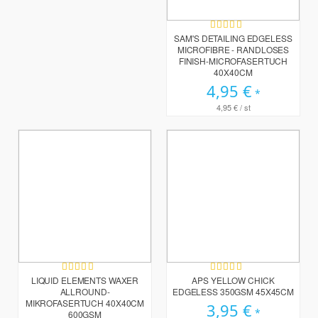
Bewertung:
80%
SAM'S DETAILING EDGELESS
MICROFIBRE - RANDLOSES
FINISH-MICROFASERTUCH
40X40CM
4,95 €
4,95 €
/ st
Bewertung:
Bewertung:
99%
98%
LIQUID ELEMENTS WAXER
APS YELLOW CHICK
ALLROUND-
EDGELESS 350GSM 45X45CM
MIKROFASERTUCH 40X40CM
3,95 €
600GSM