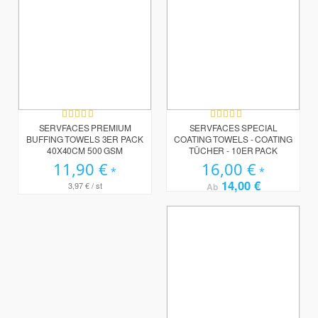
Bewertung:
Bewertung:
93%
98%
SERVFACES PREMIUM
SERVFACES SPECIAL
BUFFING TOWELS 3ER PACK
COATING TOWELS - COATING
40X40CM 500 GSM
TÜCHER - 10ER PACK
11,90 €
16,00 €
14,00 €
3,97 €
/ st
Ab