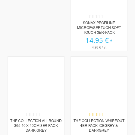
Rating:
0%
SONAX PROFILINE
MICROFASERTUCH SOFT
TOUCH 3ER-PACK
14,95 €
4,98 €
/ st
Rating:
Bewertung:
0%
80%
THE COLLECTION ALLROUND
THE COLLECTION WHIPEOUT
365 40 X 40CM 3ER PACK
4ER PACK ICEGREY &
DARK GREY
DARKGREY