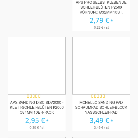
100%
APS PRO SELBSTKLEBENDE
SCHLEIFBLÜTEN P2500
KÖRNUNG Ø32MM 10ST.
2,79 €
0,28 €
/ st
Bewertung:
Bewertung:
100%
93%
APS SANDING DISC SDV2000 -
MONELLO SANDING PAD
KLETT-SCHLEIFBLÜTEN K2000
SCHAUMPAD SCHLEIFBLOCK
Ø34MM 10ER-PACK
NASSSCHLEIFPAD
2,95 €
3,49 €
0,30 €
/ st
3,49 €
/ st