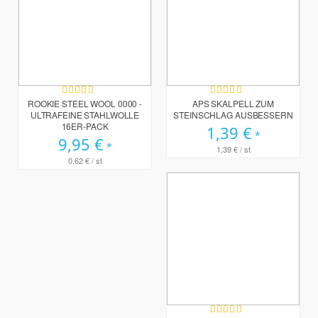
Bewertung:
Bewertung:
100%
97%
ROOKIE STEEL WOOL 0000 -
APS SKALPELL ZUM
ULTRAFEINE STAHLWOLLE
STEINSCHLAG AUSBESSERN
16ER-PACK
1,39 €
9,95 €
1,39 €
/ st
0,62 €
/ st
Bewertung: