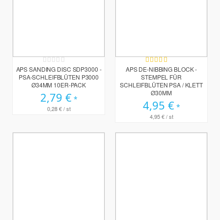
Rating:
Bewertung:
0%
95%
APS SANDING DISC SDP3000 -
APS DE-NIBBING BLOCK -
PSA-SCHLEIFBLÜTEN P3000
STEMPEL FÜR
Ø34MM 10ER-PACK
SCHLEIFBLÜTEN PSA / KLETT
Ø30MM
2,79 €
4,95 €
0,28 €
/ st
4,95 €
/ st