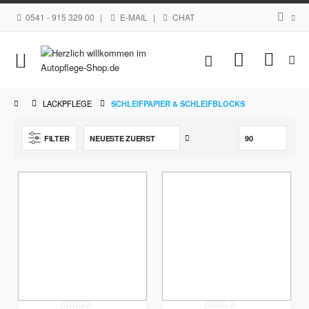
0541 - 915 329 00
|
E-MAIL
|
CHAT
Navigation
Mein Waren
umschalten
LACKPFLEGE
SCHLEIFPAPIER & SCHLEIFBLOCKS
Aufsteigend
FILTER
sortieren
Rating:
Rating: