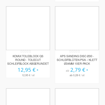
Rating:
Rating:
0%
0%
KOVAX TOLEBLOCK QS
APS SANDING DISC Ø30 -
ROUND - TOLECUT
SCHLEIFBLÜTEN PSA- / KLETT
SCHLEIFBLOCK ABGERUNDET
Ø34MM 10ER-PACK
12,95 €
2,79 €
ab
12,95 €
/ st
ab
0,28 €
/ st