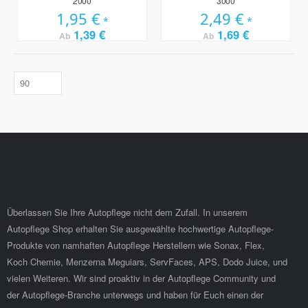
2000
3000
1,95 €
2,49 €
1,39 €
1,69 €
Ab
Ab
Überlassen Sie Ihre Autopflege nicht dem Zufall. In unserem
Autopflege Shop erhalten Sie ausgewählte hochwertige Autopflege-
Produkte von namhaften Autopflege Herstellern wie Sonax, Flex,
Koch Chemie, Menzerna Meguiars, ServFaces, APS, Dodo Juice, und
vielen Weiteren. Wir sind proaktiv in der Autopflege Community und
der Autopflege-Branche unterwegs und haben für Euch einen der