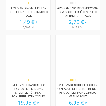
Bewertung:
Rating:
100%
0%
APS GRINDING NEEDLES -
APS SANDING DISC SDP2000 -
SCHLEIFNADEL 0.5-1MM 3ER
PSA-SCHLEIFBLÜTEN P2000
PACK
Ø34MM 10ER-PACK
1,49 €
2,79 €
0,50 €
/ st
0,28 €
/ st
Bewertung:
Bewertung:
80%
100%
3M TRIZACT HANDBLOCK
3M TRIZACT SCHLEIFSCHEIBE
E50199 - DE-NIBBING
466LA A3 - SELBSTKLEBENDE
STEMPEL FÜR PSA-
PSA-SCHLEIFRONDE P5000
SCHLEIFBLÜTEN Ø32MM
Ø32MM 10ST
19,95 €
6,95 €