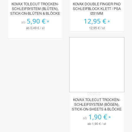
0%
0%
KOVAX TOLECUT TROCKEN-
KOVAX DOUBLE FINGER PAD
SCHLEIFSYSTEM (BLÜTEN),
SCHLEIFBLOCK KLETT / PSA
STICK-ON-BLÜTEN & BLÖCKE
Ø31MM
5,90 €
12,95 €
ab
ab
0,49 €
/ st
12,95 €
/ st
Rating:
0%
KOVAX TOLECUT TROCKEN-
SCHLEIFSYSTEM (BÖGEN),
STICK-ON-SHEETS & BLÖCKE
1,90 €
ab
ab
1,90 €
/ st