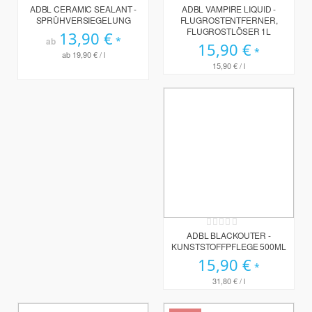
0%
0%
ADBL CERAMIC SEALANT -
ADBL VAMPIRE LIQUID -
SPRÜHVERSIEGELUNG
FLUGROSTENTFERNER,
FLUGROSTLÖSER 1L
13,90 €
ab
15,90 €
ab
19,90 €
/ l
15,90 €
/ l
Rating:
0%
ADBL BLACKOUTER -
KUNSTSTOFFPFLEGE 500ML
15,90 €
31,80 €
/ l