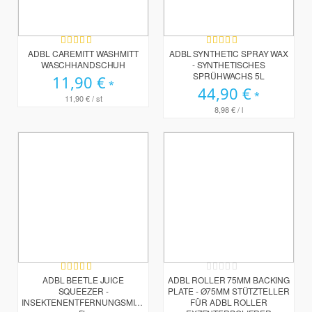
Bewertung:
Bewertung:
95%
100%
ADBL CAREMITT WASHMITT
ADBL SYNTHETIC SPRAY WAX
WASCHHANDSCHUH
- SYNTHETISCHES
SPRÜHWACHS 5L
11,90 €
44,90 €
11,90 €
/ st
8,98 €
/ l
Bewertung:
Rating:
96%
0%
ADBL BEETLE JUICE
ADBL ROLLER 75MM BACKING
SQUEEZER -
PLATE - Ø75MM STÜTZTELLER
INSEKTENENTFERNUNGSMITTEL
FÜR ADBL ROLLER