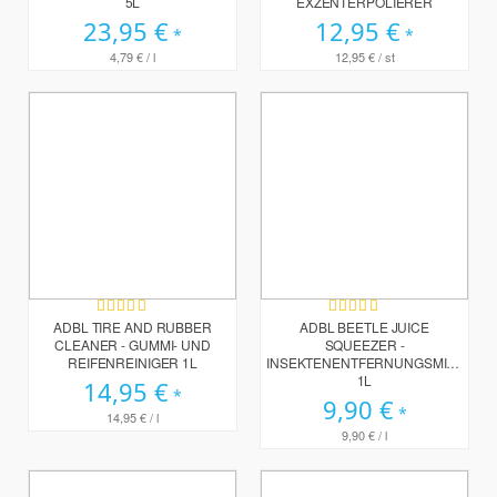
5L
EXZENTERPOLIERER
23,95 €
12,95 €
4,79 €
/ l
12,95 €
/ st
Bewertung:
Bewertung:
100%
100%
ADBL TIRE AND RUBBER
ADBL BEETLE JUICE
CLEANER - GUMMI- UND
SQUEEZER -
REIFENREINIGER 1L
INSEKTENENTFERNUNGSMITTEL
1L
14,95 €
9,90 €
14,95 €
/ l
9,90 €
/ l