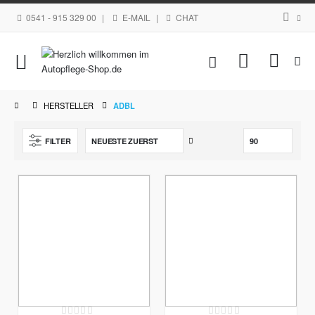
0541 - 915 329 00
|
E-MAIL
|
CHAT
Navigation
Mein Waren
umschalten
HERSTELLER
ADBL
Aufsteigend
FILTER
sortieren
Rating:
Rating: