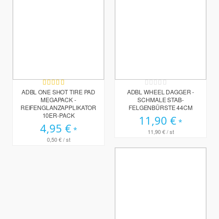
Bewertung:
Rating:
97%
0%
ADBL ONE SHOT TIRE PAD
ADBL WHEEL DAGGER -
MEGAPACK -
SCHMALE STAB-
REIFENGLANZAPPLIKATOR
FELGENBÜRSTE 44CM
10ER-PACK
11,90 €
4,95 €
11,90 €
/ st
0,50 €
/ st