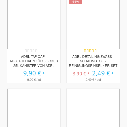
-36%
Rating:
Bewertung:
0%
90%
ADBL TAP CAP -
ADBL DETAILING SWABS -
AUSLAUFHAHN FÜR 5L ODER
SCHAUMSTOFF-
25L-KANISTER VON ADBL
REINIGUNGSPINSEL 4ER-SET
9,90 €
Sonderpreis
2,49 €
3,90 €
9,90 €
/ st
2,49 €
/ set