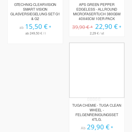
Rating:
Rating:
0%
0%
GTECHNIQ CLEARVISION
APS GREEN PEPPER
SMART VISION
EDGELESS - ALLROUND
GLASVERSIEGELUNG SET G1
MICROFASERTUCH 380GSM
& G2
40X40CM 10ER-PACK
15,50 €
Sonderpreis
22,90 €
39,90 €
ab
ab
249,50 €
/ l
2,29 €
/ st
Rating:
0%
TUGA CHEMIE - TUGA CLEAN
WHEEL -
FELGENREINIGUNGSSET
4TLG.
29,90 €
Ab