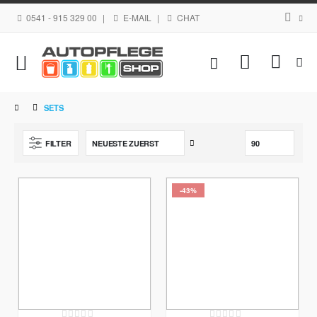
0541 - 915 329 00
|
E-MAIL
|
CHAT
Navigation
Mein Waren
umschalten
SETS
Aufsteigend
FILTER
sortieren
-43%