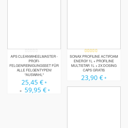
Rating:
Bewertung:
0%
97%
APS CLEANWHEELMASTER -
SONAX PROFILINE ACTIFOAM
PROFI-
ENERGY 1L + PROFILINE
FELGENREINIGUNGSSET FÜR
MULTISTAR 1L + 2X DOSING
ALLE FELGENTYPEN!
CAPS GRATIS
*AUSWAHL*
23,90 €
25,45 €
59,95 €