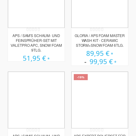
Rating:
Rating:
0%
0%
APS / SAM'S SCHAUM- UND
GLORIA / APS FOAM MASTER
FEINSPRÜHER-SET MIT
WASH KIT - CERAMIC
VALETPRO APC, SNOW FOAM
STORM+SNOW FOAM 6TLG.
9TLG.
89,95 €
51,95 €
99,95 €
-19%
Rating:
Rating:
0%
0%
APS / SAM'S SCHAUM- UND
APS EXPERT POLIERSET FÜR