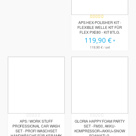
Bewertung:
98%
APS HEX-POLISHER KIT -
FLEXIBLE WELLE KIT FÜR
FLEX PXE80 - KIT 8TLG.
119,90 €
119,90 €
/ set
Rating:
Rating:
0%
0%
APS / WORK STUFF
GLORIA HAPPY FOAM PARTY
PROFESSIONAL CAR WASH
SET - FM30, AKKU-
SET - PROFI WASCHSET
KOMPRESSOR+AKKU+SNOW
HANDWÄSCHE FÜR KERAMIK
FOAM 6TLG.