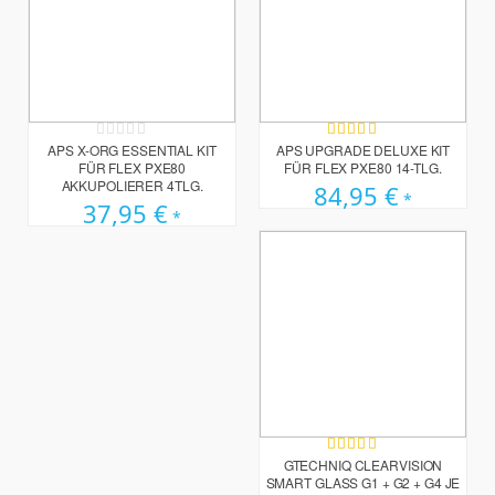
Rating:
Bewertung:
0%
100%
APS X-ORG ESSENTIAL KIT
APS UPGRADE DELUXE KIT
FÜR FLEX PXE80
FÜR FLEX PXE80 14-TLG.
AKKUPOLIERER 4TLG.
84,95 €
37,95 €
Bewertung:
100%
GTECHNIQ CLEARVISION
SMART GLASS G1 + G2 + G4 JE