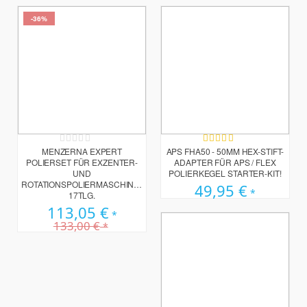
-36%
Rating:
Bewertung:
0%
100%
MENZERNA EXPERT
APS FHA50 - 50MM HEX-STIFT-
POLIERSET FÜR EXZENTER-
ADAPTER FÜR APS / FLEX
UND
POLIERKEGEL STARTER-KIT!
ROTATIONSPOLIERMASCHINEN
49,95 €
17TLG.
113,05 €
133,00 €