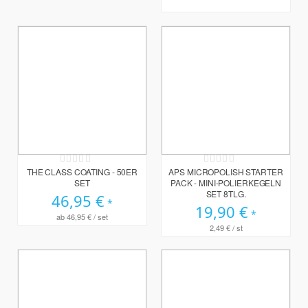
Rating:
Rating:
0%
0%
THE CLASS COATING - 50ER
APS MICROPOLISH STARTER
SET
PACK - MINI-POLIERKEGELN
SET 8TLG.
46,95 €
19,90 €
ab
46,95 €
/ set
2,49 €
/ st