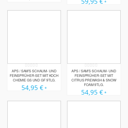
59,95 €
Rating:
Rating:
0%
0%
APS / SAM'S SCHAUM- UND
APS / SAM'S SCHAUM- UND
FEINSPRÜHER-SET MIT KOCH
FEINSPRÜHER-SET MIT
CHEMIE GS UND GF 9TLG.
CITRUS PREWASH & SNOW
FOAM 9TLG.
54,95 €
54,95 €