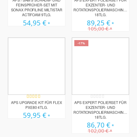
FEINSPRÜHER-SET MIT
EXZENTER- UND
SONAX PROFILINE MILTISTAR
ROTATIONSPOLIERMASCHINEN
ACTIFOAM 9TLG.
18TLG.
54,95 €
89,25 €
105,00 €
-17%
Bewertung:
Rating:
100%
0%
APS UPGRADE KIT FÜR FLEX
APS EXPERT POLIERSET FÜR
PXE80 4TLG.
EXZENTER- UND
ROTATIONSPOLIERMASCHINEN
59,95 €
18TLG.
86,70 €
102,00 €