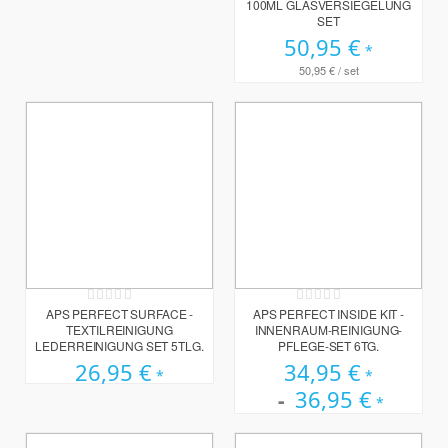
100ML GLASVERSIEGELUNG
SET
50,95 €
50,95 €
/ set
Rating:
Rating:
0%
0%
APS PERFECT SURFACE -
APS PERFECT INSIDE KIT -
TEXTILREINIGUNG
INNENRAUM-REINIGUNG-
LEDERREINIGUNG SET 5TLG.
PFLEGE-SET 6TG.
26,95 €
34,95 €
36,95 €