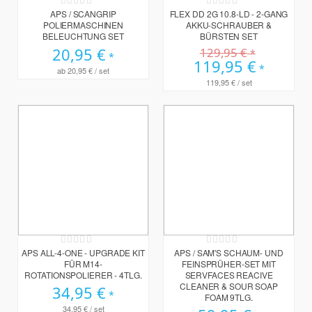
Rating:
Rating:
0%
0%
APS / SCANGRIP
FLEX DD 2G 10.8-LD - 2-GANG
POLIERMASCHINEN
AKKU-SCHRAUBER &
BELEUCHTUNG SET
BÜRSTEN SET
20,95 €
129,95 €
Sonderpreis
119,95 €
ab
20,95 €
/ set
119,95 €
/ set
Rating:
Rating:
0%
0%
APS ALL-4-ONE - UPGRADE KIT
APS / SAM'S SCHAUM- UND
FÜR M14-
FEINSPRÜHER-SET MIT
ROTATIONSPOLIERER - 4TLG.
SERVFACES REACIVE
CLEANER & SOUR SOAP
34,95 €
FOAM 9TLG.
34,95 €
/ set