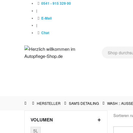
0541 - 915 329 00
|
E-Mail
|
Chat
NEU !
AUSSENPFLEGE
LACKPFLEGE
POLIERMAS
HERSTELLER
HERSTELLER
SAM'S DETAILING
WASH :: AUSS
Sortieren n
VOLUMEN
5L