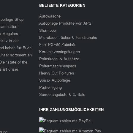
BELIEBTE KATEGORIEN
Autowäsche
utopflege Shop
Autopflege Produkte von APS
 namhaften
Shampoo
a Meguiars,
Microfaser Tücher & Handschuhe
ktiv in der
Flex PXE80 Zubehör
nd haben für Euch
Keramikversiegelungen
Unser sortiment an
Polierkegel & Aufsätze
ie "state of the
Poliermaschinenpads
s ist unser
Heavy Cut Polituren
Sonax Autopflege
Padreinigung
Sonderangebote & % Sale
IHRE ZAHLUNGSMÖGLICHKEITEN
rgung