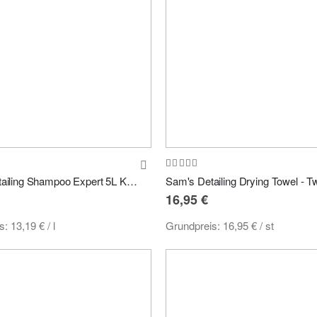
Bewertung:
80%
Sam's Detailing Shampoo Expert 5L Kanister
16,95 €
is:
13,19 €
/ l
Grundpreis:
16,95 €
/ st