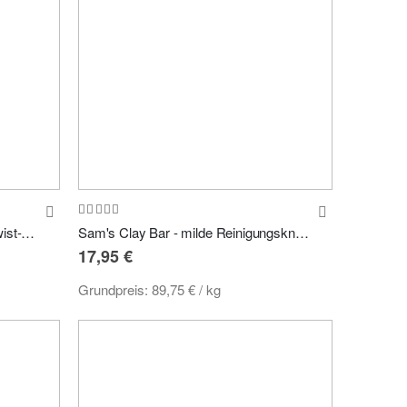
Bewertung:
100%
Sam's Detailing Drying Towel - Twist-Pile Trockentuch 90x60cm 550GSM
Sam's Clay Bar - milde Reinigungsknete 200gr
17,95 €
Grundpreis:
89,75 €
/ kg