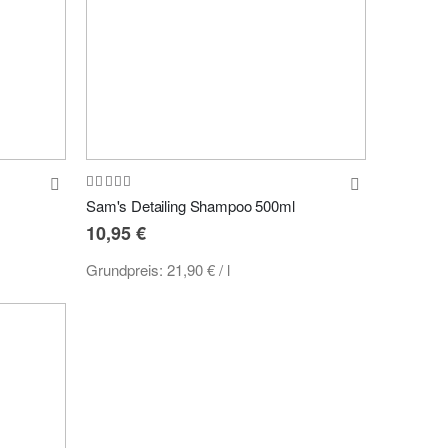
Bewertung:
100%
Sam's Detailing Shampoo 500ml
10,95 €
Grundpreis:
21,90 €
/ l