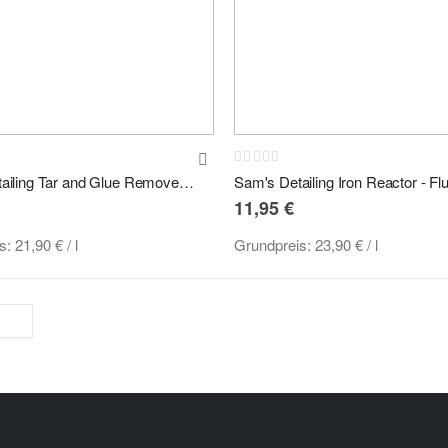
:
Rating:
0%
Sam's Detailing Tar and Glue Remover - Klebstoff- und Teerentferner 500ml
11,95 €
is:
21,90 €
/ l
Grundpreis:
23,90 €
/ l