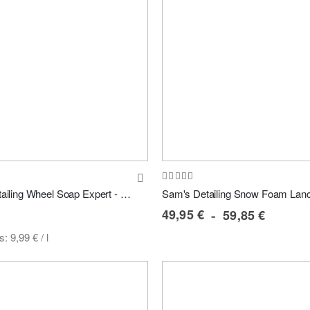
Bewertung:
100%
Sam's Detailing Wheel Soap Expert - Felgenshampoo 4L
49,95 €
59,85 €
is:
9,99 €
/ l