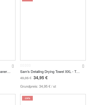
Rating:
0%
Sam's Detailing Wheel & Tyre Cleaner Expert - Reifen- & Felgenreiniger 5L Kanister
Sam's Detailing Drying Towel XXL - Twist-Pile Trockentuch 200x110cm 550GSM -Limited-
Sonderpreis
34,95 €
49,95 €
Grundpreis:
34,95 €
/ st
-24%