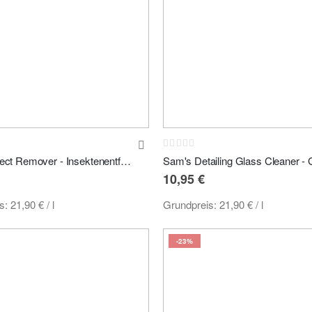
Rating:
0%
Sam's Insect Remover - Insektenentferner 500ml
10,95 €
is:
21,90 €
/ l
Grundpreis:
21,90 €
/ l
-23%