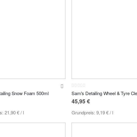
Rating:
0%
ailing Snow Foam 500ml
45,95 €
is:
21,90 €
/ l
Grundpreis:
9,19 €
/ l