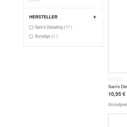
HERSTELLER
items
Sam's Detailing
17
item
Sonstige
1
Rating:
0%
Sam's Det
10,95 €
Grundpre