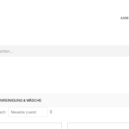
ANM
CHINEN
INNENRAUMPFLEGE
MICROFASER
PFLEGEZUBEHÖR
ENREINIGUNG & WÄSCHE
Aufsteigend
ach
sortieren