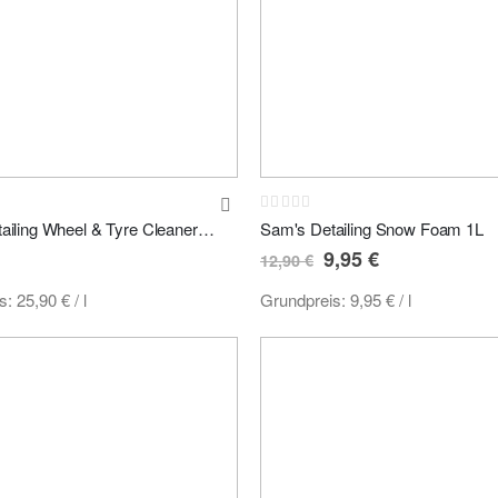
:
Rating:
0%
Sam's Detailing Wheel & Tyre Cleaner - Reifen- & Felgenreiniger 500ml
Sam's Detailing Snow Foam 1L
Sonderpreis
9,95 €
12,90 €
is:
25,90 €
/ l
Grundpreis:
9,95 €
/ l