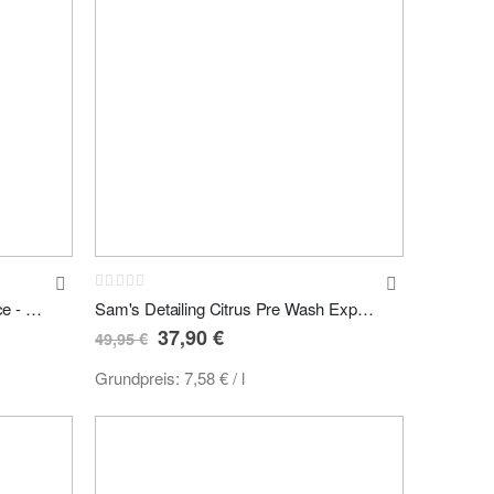
Rating:
0%
Sam's Detailing Snow Foam Lance - Schaumlanze mit HDR-Adapter NEW
Sam's Detailing Citrus Pre Wash Expert 5L Kanister
Sonderpreis
37,90 €
49,95 €
Grundpreis:
7,58 €
/ l