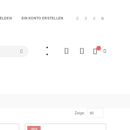
|
ELDEN
EIN KONTO ERSTELLEN
Mein Warenkorb
SETS
TREUE-ARTIKEL
SALES %
VIDEOS
Zeige
-30%