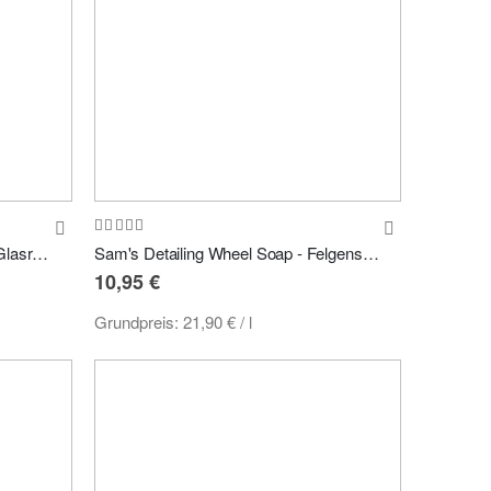
Bewertung:
100%
Sam's Detailing Glass Cleaner - Glasreiniger 500ml
Sam's Detailing Wheel Soap - Felgenshampoo 500ml
10,95 €
Grundpreis:
21,90 €
/ l