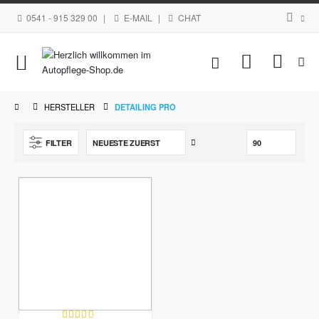
0541 - 915 329 00
|
E-MAIL
|
CHAT
Navigation
Mein Waren
umschalten
HERSTELLER
DETAILING PRO
Aufsteigend
FILTER
sortieren
Bewertung: