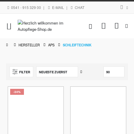
0541 - 915 329 00
|
E-MAIL
|
CHAT
Navigation
Mein Waren
umschalten
HERSTELLER
APS
SCHLEIFTECHNIK
Aufsteigend
FILTER
sortieren
-34%