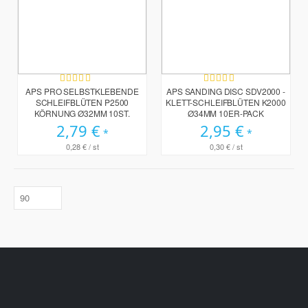
Bewertung:
Bewertung:
100%
100%
APS PRO SELBSTKLEBENDE
APS SANDING DISC SDV2000 -
SCHLEIFBLÜTEN P2500
KLETT-SCHLEIFBLÜTEN K2000
KÖRNUNG Ø32MM 10ST.
Ø34MM 10ER-PACK
2,79 €
2,95 €
0,28 €
/ st
0,30 €
/ st