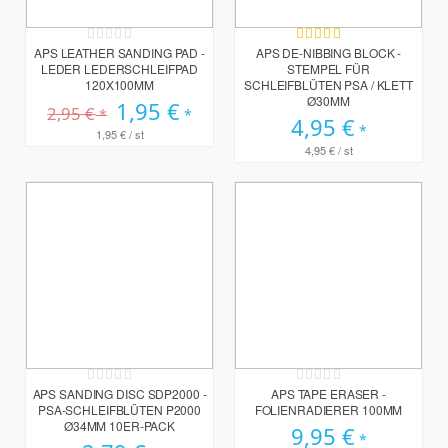
Rating:
Bewertung:
0%
95%
APS LEATHER SANDING PAD -
APS DE-NIBBING BLOCK -
LEDER LEDERSCHLEIFPAD
STEMPEL FÜR
120X100MM
SCHLEIFBLÜTEN PSA / KLETT
Ø30MM
Sonderpreis
1,95 €
2,95 €
4,95 €
1,95 €
/ st
4,95 €
/ st
Rating:
Rating:
0%
0%
APS SANDING DISC SDP2000 -
APS TAPE ERASER -
PSA-SCHLEIFBLÜTEN P2000
FOLIENRADIERER 100MM
Ø34MM 10ER-PACK
9,95 €