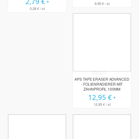
2,79 €
9,95 €
/ st
0,28 €
/ st
Rating:
0%
APS TAPE ERASER ADVANCED
- FOLIENRADIERER MIT
ZAHNPROFIL 100MM
12,95 €
12,95 €
/ st