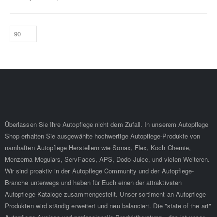
Überlassen Sie Ihre Autopflege nicht dem Zufall. In unserem Autopflege
Shop erhalten Sie ausgewählte hochwertige Autopflege-Produkte von
namhaften Autopflege Herstellern wie Sonax, Flex, Koch Chemie,
Menzerna Meguiars, ServFaces, APS, Dodo Juice, und vielen Weiteren.
Wir sind proaktiv in der Autopflege Community und der Autopflege-
Branche unterwegs und haben für Euch einen der attraktivsten
Autopflege-Kataloge zusammengestellt. Unser sortiment an Autopflege
Produkten wird ständig erweitert und neu balanciert. Die "state of the art"