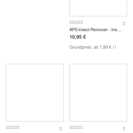
Bewertung:
100%
APS Insect Remover - Insektenentferner, Insektenlöser
10,95 €
Grundpreis:
ab
7,99 €
/ l
Bewertung:
Bewertung:
97%
80%