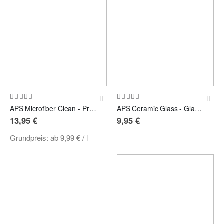
Bewertung:
Bewertung:
99%
100%
APS Microfiber Clean - Premium Microfaser-Waschmittel
APS Ceramic Glass - Glasreiniger mit Versiegelung
13,95 €
9,95 €
Grundpreis:
ab
9,99 €
/ l