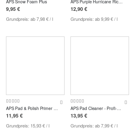
APS Snow Foam Plus
APS Purple Hurricane Rich Foam and Slick Shampoo ph-neutral
9,95 €
12,90 €
Grundpreis:
ab
7,98 €
/ l
Grundpreis:
ab
9,99 €
/ l
Bewertung:
Bewertung:
100%
100%
APS Pad & Polish Primer - Polierschwamm & Politur Befeuchter 750ml
APS Pad Cleaner - Profi-Polierpad-Reiniger
11,95 €
13,95 €
Grundpreis:
15,93 €
/ l
Grundpreis:
ab
7,99 €
/ l