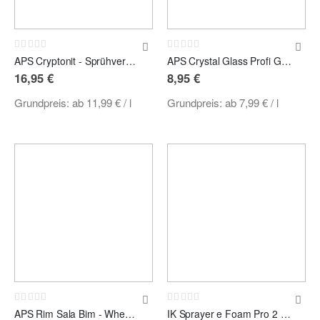
Rating:
Rating:
0%
0%
APS Cryptonit - Sprühversiegelung
APS Crystal Glass Profi Glasreiniger
16,95 €
8,95 €
Grundpreis:
ab
11,99 €
/ l
Grundpreis:
ab
7,99 €
/ l
Rating:
Rating:
0%
0%
APS Rim Sala Bim - Wheel Cleaner, Felgenreiniger
IK Sprayer e Foam Pro 2 Akku Schaumsprüher mit GRATIS APS Snow Foam 750ml & Skala