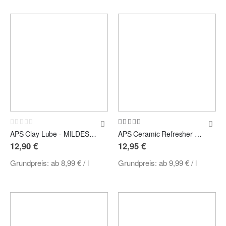
Rating:
Bewertung:
0%
100%
APS Clay Lube - MILDES GLEITMITTEL FÜR REINIGUNGSKNETE
APS Ceramic Refresher Shampoo SAUER
12,90 €
12,95 €
Grundpreis:
ab
8,99 €
/ l
Grundpreis:
ab
9,99 €
/ l