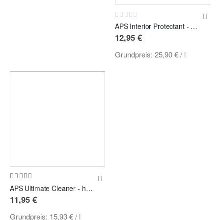
Rating:
0%
APS Interior Protectant - Kunststoffpflege 500ml
12,95 €
Grundpreis:
25,90 €
/ l
Bewertung:
97%
APS Ultimate Cleaner - hochkonzentrierter APC-Reiniger 750ml
11,95 €
Grundpreis:
15,93 €
/ l