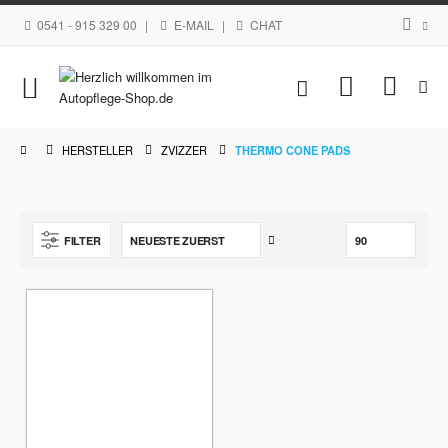
0541 - 915 329 00
|
E-MAIL
|
CHAT
Navigation
Mein Waren
umschalten
HERSTELLER
ZVIZZER
THERMO CONE PADS
Aufsteigend
FILTER
sortieren