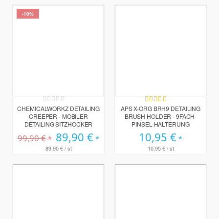
-10%
Rating:
Bewertung:
0%
100%
CHEMICALWORKZ DETAILING
APS X-ORG BRH9 DETAILING
CREEPER - MOBILER
BRUSH HOLDER - 9FACH-
DETAILING SITZHOCKER
PINSEL-HALTERUNG
Sonderpreis
89,90 €
10,95 €
99,90 €
89,90 €
/ st
10,95 €
/ st