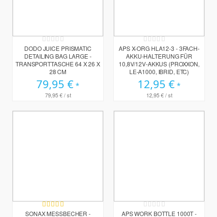
Rating:
Rating:
0%
0%
DODO JUICE PRISMATIC
APS X-ORG HLA12-3 - 3FACH-
DETAILING BAG LARGE -
AKKU-HALTERUNG FÜR
TRANSPORTTASCHE 64 X 26 X
10,8V/12V-AKKUS (PROXXON,
28 CM
LE-A1000, IBRID, ETC)
79,95 €
12,95 €
79,95 €
/ st
12,95 €
/ st
Bewertung:
Rating:
100%
0%
SONAX MESSBECHER -
APS WORK BOTTLE 1000T -