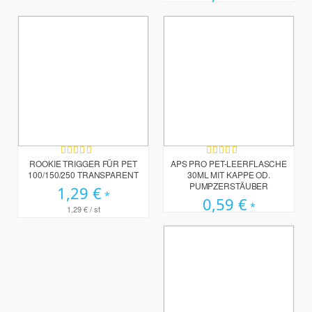
Bewertung:
Bewertung:
100%
100%
ROOKIE TRIGGER FÜR PET
APS PRO PET-LEERFLASCHE
100/150/250 TRANSPARENT
30ML MIT KAPPE OD.
PUMPZERSTÄUBER
1,29 €
0,59 €
1,29 €
/ st