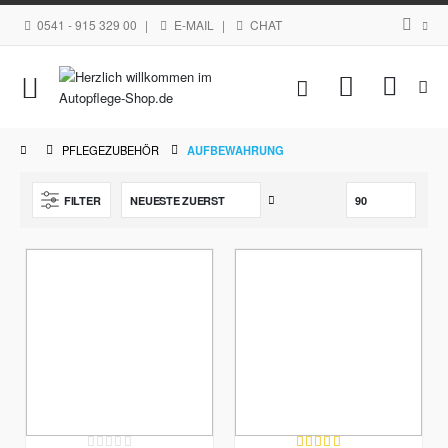
0541 - 915 329 00
|
E-MAIL
|
CHAT
Navigation
Mein Waren
umschalten
PFLEGEZUBEHÖR
AUFBEWAHRUNG
Aufsteigend
FILTER
sortieren
Rating:
Bewertung: