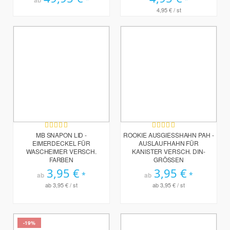
ab
4,95 €
/ st
Bewertung:
Bewertung:
100%
100%
MB SNAPON LID -
ROOKIE AUSGIESSHAHN PAH - A
EIMERDECKEL FÜR
USLAUFHAHN FÜR K
WASCHEIMER VERSCH.
ANISTER VERSCH. DIN-G
FARBEN
RÖSSEN
3,95 €
3,95 €
ab
ab
ab
3,95 €
/ st
ab
3,95 €
/ st
-19%