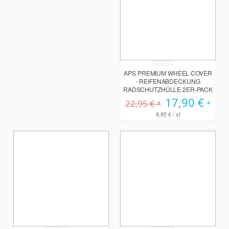
Rating:
0%
APS PREMIUM WHEEL COVER
- REIFENABDECKUNG
RADSCHUTZHÜLLE 2ER-PACK
Sonderpreis
17,90 €
22,95 €
8,95 €
/ st