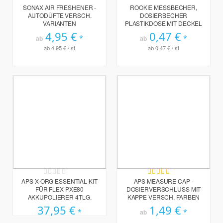
Bewertung:
Bewertung:
80%
100%
SONAX AIR FRESHENER -
ROOKIE MESSBECHER,
AUTODÜFTE VERSCH.
DOSIERBECHER
VARIANTEN
PLASTIKDOSE MIT DECKEL
4,95 €
0,47 €
ab
ab
ab
4,95 €
/ st
ab
0,47 €
/ st
Rating:
Bewertung:
0%
97%
APS X-ORG ESSENTIAL KIT
APS MEASURE CAP -
FÜR FLEX PXE80
DOSIERVERSCHLUSS MIT
AKKUPOLIERER 4TLG.
KAPPE VERSCH. FARBEN
37,95 €
1,49 €
ab