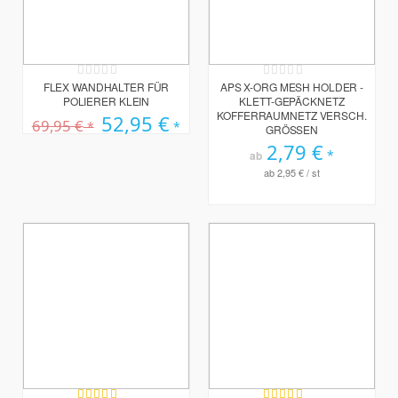
Rating:
Rating:
0%
0%
FLEX WANDHALTER FÜR
APS X-ORG MESH HOLDER -
POLIERER KLEIN
KLETT-GEPÄCKNETZ
KOFFERRAUMNETZ VERSCH.
Sonderpreis
52,95 €
69,95 €
GRÖSSEN
2,79 €
ab
ab
2,95 €
/ st