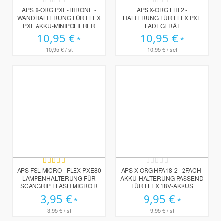
Rating:
Rating:
0%
0%
APS X-ORG PXE-THRONE -
APS X-ORG LHF2 -
WANDHALTERUNG FÜR FLEX
HALTERUNG FÜR FLEX PXE
PXE AKKU-MINIPOLIERER
LADEGERÄT
10,95 €
10,95 €
10,95 €
/ st
10,95 €
/ set
Bewertung:
Rating:
80%
0%
APS FSL MICRO - FLEX PXE80
APS X-ORG HFA18-2 - 2FACH-
LAMPENHALTERUNG FÜR
AKKU-HALTERUNG PASSEND
SCANGRIP FLASH MICRO R
FÜR FLEX 18V-AKKUS
3,95 €
9,95 €
3,95 €
/ st
9,95 €
/ st