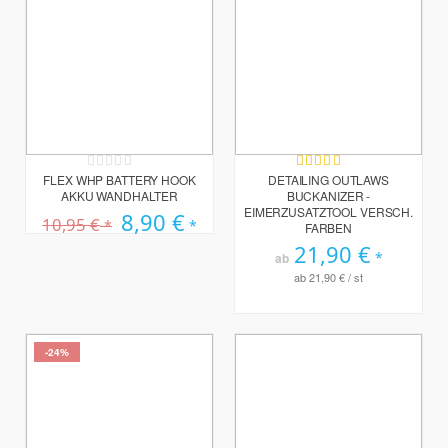
Rating:
Bewertung:
0%
100%
FLEX WHP BATTERY HOOK
DETAILING OUTLAWS
AKKU WANDHALTER
BUCKANIZER -
EIMERZUSATZTOOL VERSCH.
Sonderpreis
8,90 €
10,95 €
FARBEN
21,90 €
ab
ab
21,90 €
/ st
-24%