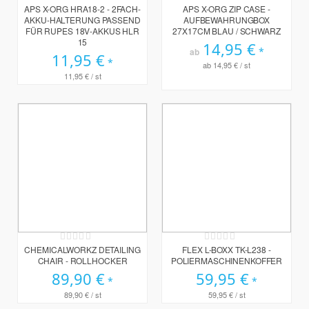
0%
100%
APS X-ORG HRA18-2 - 2FACH-
APS X-ORG ZIP CASE -
AKKU-HALTERUNG PASSEND
AUFBEWAHRUNGBOX
FÜR RUPES 18V-AKKUS HLR
27X17CM BLAU / SCHWARZ
15
14,95 €
ab
11,95 €
ab
14,95 €
/ st
11,95 €
/ st
Rating:
Rating:
0%
0%
CHEMICALWORKZ DETAILING
FLEX L-BOXX TK-L238 -
CHAIR - ROLLHOCKER
POLIERMASCHINENKOFFER
89,90 €
59,95 €
89,90 €
/ st
59,95 €
/ st