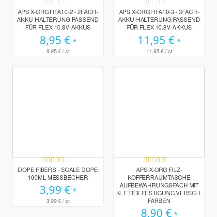
Rating:
Rating:
0%
0%
APS X-ORG HFA10-2 - 2FACH-
APS X-ORG HFA10-3 - 3FACH-
AKKU-HALTERUNG PASSEND
AKKU-HALTERUNG PASSEND
FÜR FLEX 10.8V-AKKUS
FÜR FLEX 10.8V-AKKUS
8,95 €
11,95 €
8,95 €
/ st
11,95 €
/ st
Bewertung:
Bewertung:
100%
100%
DOPE FIBERS - SCALE DOPE
APS X-ORG FILZ-
100ML MESSBECHER
KOFFERRAUMTASCHE
AUFBEWAHRUNGSFACH MIT
3,99 €
KLETTBEFESTIGUNG VERSCH.
FARBEN
3,99 €
/ st
8,90 €