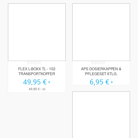
Rating:
Rating:
0%
0%
FLEX L-BOXX TL - 102
APS DOSIERKAPPEN &
TRANSPORTKOFFER
PFLEGESET 6TLG.
49,95 €
6,95 €
49,95 €
/ st