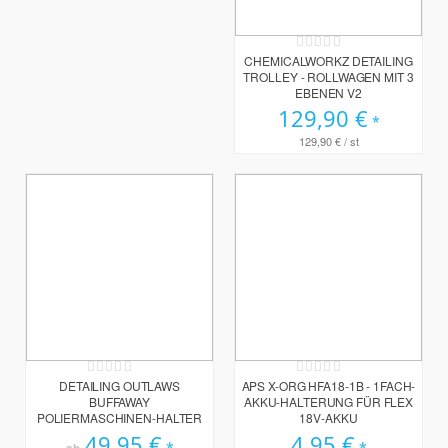
Rating:
0%
CHEMICALWORKZ DETAILING
TROLLEY - ROLLWAGEN MIT 3
EBENEN V2
129,90 €
129,90 €
/ st
Rating:
Rating:
0%
0%
DETAILING OUTLAWS
APS X-ORG HFA18-1B - 1FACH-
BUFFAWAY
AKKU-HALTERUNG FÜR FLEX
POLIERMASCHINEN-HALTER
18V-AKKU
49,95 €
4,95 €