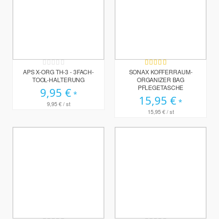
Rating:
Bewertung:
0%
80%
APS X-ORG TH-3 - 3FACH-
SONAX KOFFERRAUM-
TOOL-HALTERUNG
ORGANIZER BAG
PFLEGETASCHE
9,95 €
15,95 €
9,95 €
/ st
15,95 €
/ st