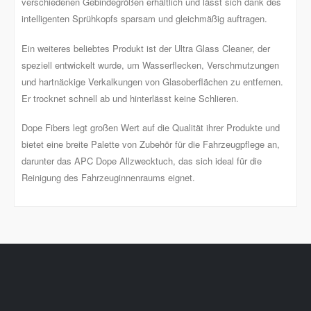
verschiedenen Gebindegrößen erhältlich und lässt sich dank des
intelligenten Sprühkopfs sparsam und gleichmäßig auftragen.
Ein weiteres beliebtes Produkt ist der Ultra Glass Cleaner, der
speziell entwickelt wurde, um Wasserflecken, Verschmutzungen
und hartnäckige Verkalkungen von Glasoberflächen zu entfernen.
Er trocknet schnell ab und hinterlässt keine Schlieren.
Dope Fibers legt großen Wert auf die Qualität ihrer Produkte und
bietet eine breite Palette von Zubehör für die Fahrzeugpflege an,
darunter das APC Dope Allzwecktuch, das sich ideal für die
Reinigung des Fahrzeuginnenraums eignet.