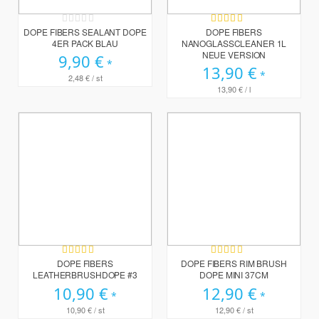
Rating:
Bewertung:
0%
100%
DOPE FIBERS SEALANT DOPE
DOPE FIBERS
4ER PACK BLAU
NANOGLASSCLEANER 1L
NEUE VERSION
9,90 €
13,90 €
2,48 €
/ st
13,90 €
/ l
Bewertung:
Bewertung:
100%
100%
DOPE FIBERS
DOPE FIBERS RIM BRUSH
LEATHERBRUSHDOPE #3
DOPE MINI 37CM
10,90 €
12,90 €
10,90 €
/ st
12,90 €
/ st