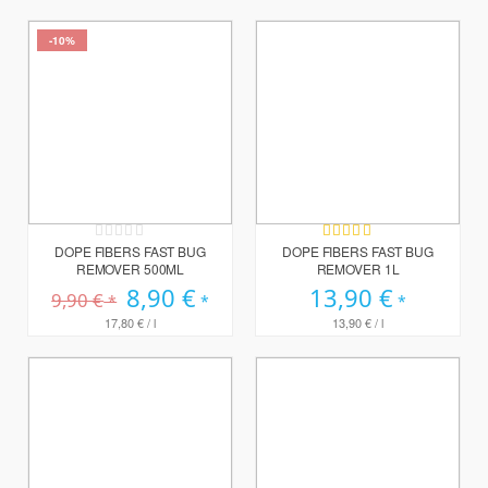
-10%
Rating:
Bewertung:
0%
90%
DOPE FIBERS FAST BUG
DOPE FIBERS FAST BUG
REMOVER 500ML
REMOVER 1L
Sonderpreis
8,90 €
13,90 €
9,90 €
17,80 €
/ l
13,90 €
/ l