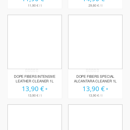
11,90 €
/ l
29,80 €
/ l
Rating:
Rating:
0%
0%
DOPE FIBERS INTENSIVE
DOPE FIBERS SPECIAL
LEATHER CLEANER 1L
ALCANTARA CLEANER 1L
13,90 €
13,90 €
13,90 €
/ l
13,90 €
/ l