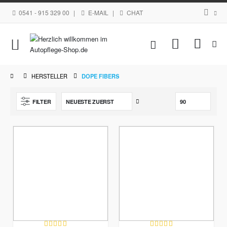
0541 - 915 329 00
|
E-MAIL
|
CHAT
Navigation
Mein Waren
umschalten
HERSTELLER
DOPE FIBERS
Aufsteigend
FILTER
sortieren
Bewertung:
Bewertung: