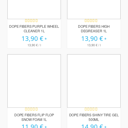
Bewertung:
Bewertung:
100%
90%
DOPE FIBERS PURPLE WHEEL
DOPE FIBERS HIGH
CLEANER 1L
DEGREASER 1L
13,90 €
13,90 €
13,90 €
/ l
13,90 €
/ l
Bewertung:
Bewertung:
100%
100%
DOPE FIBERS FLIP FLOP
DOPE FIBERS SHINY TIRE GEL
SNOW FOAM 1L
500ML
11,90 €
14,90 €