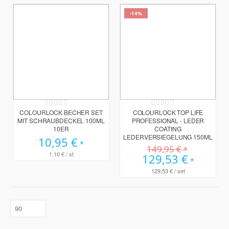
-14%
Rating:
Rating:
0%
0%
COLOURLOCK BECHER SET
COLOURLOCK TOP LIFE
MIT SCHRAUBDECKEL 100ML
PROFESSIONAL - LEDER
10ER
COATING
LEDERVERSIEGELUNG 150ML
10,95 €
149,95 €
1,10 €
/ st
Sonderpreis
129,53 €
129,53 €
/ set