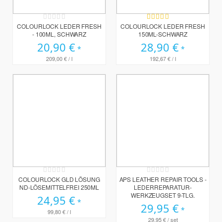
Rating:
Bewertung:
0%
100%
COLOURLOCK LEDER FRESH
COLOURLOCK LEDER FRESH
- 100ML, SCHWARZ
150ML-SCHWARZ
20,90 €
28,90 €
209,00 €
/ l
192,67 €
/ l
Rating:
Rating:
0%
0%
COLOURLOCK GLD LÖSUNG
APS LEATHER REPAIR TOOLS -
ND-LÖSEMITTELFREI 250ML
LEDERREPARATUR-
WERKZEUGSET 9-TLG.
24,95 €
29,95 €
99,80 €
/ l
29,95 €
/ set