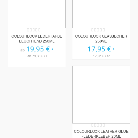
Rating:
Rating:
0%
0%
COLOURLOCK LEDERFARBE
COLOURLOCK GLASBECHER
LEUCHTEND 250ML
250ML
19,95 €
17,95 €
ab
ab
79,80 €
/ l
17,95 €
/ st
Rating:
0%
COLOURLOCK LEATHER GLUE
- LEDERKLEBER 20ML