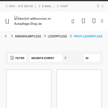
0541 - 915 329 00
|
E-MAIL
|
CHAT
Navigation
Mein Waren
umschalten
INNENRAUMPFLEGE
LEDERPFLEGE
PROFI-LEDERPFLEGE
Aufsteigend
FILTER
sortieren