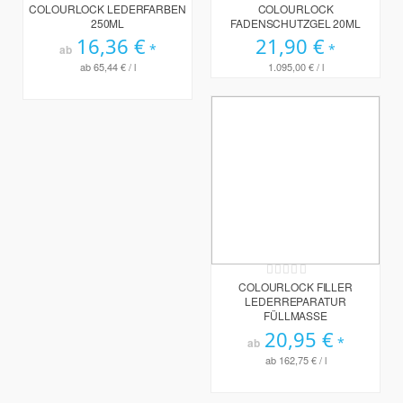
0%
100%
COLOURLOCK LEDERFARBEN
COLOURLOCK
250ML
FADENSCHUTZGEL 20ML
16,36 €
21,90 €
ab
ab
65,44 €
/ l
1.095,00 €
/ l
Rating:
0%
COLOURLOCK FILLER
LEDERREPARATUR
FÜLLMASSE
20,95 €
ab
ab
162,75 €
/ l