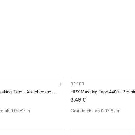
:
Bewertung:
97%
CarPro Masking Tape - Abklebeband, Maskierungsband versch. Breiten
3,49 €
is:
ab
0,04 €
/ m
Grundpreis:
ab
0,07 €
/ m