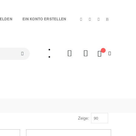
|
ELDEN
EIN KONTO ERSTELLEN
Mein Warenkorb
SETS
TREUE-ARTIKEL
SALES %
VIDEOS
Zeige