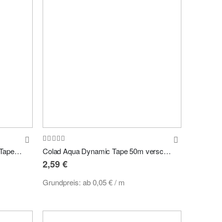
Bewertung:
95%
3M Automotive Orange Masking Tape 211 - Abklebeband Maskierungsband 50m
Colad Aqua Dynamic Tape 50m versch. Breiten
2,59 €
Grundpreis:
ab
0,05 €
/ m