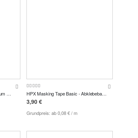
Bewertung:
100%
HPX Masking Tape 4400 - Premium Abklebeband 50m versch. Breiten
HPX Masking Tape Basic - Abklebeband 50m versch. Breiten
3,90 €
Grundpreis:
ab
0,08 €
/ m