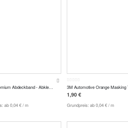
Rating:
0%
Kovax Premium Abdeckband - Abklebeband Maskierungsband 50m
1,90 €
is:
ab
0,04 €
/ m
Grundpreis:
ab
0,04 €
/ m