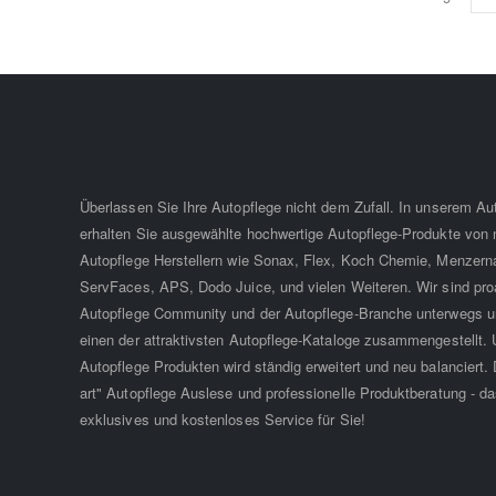
Überlassen Sie Ihre Autopflege nicht dem Zufall. In unserem A
erhalten Sie ausgewählte hochwertige Autopflege-Produkte von
Autopflege Herstellern wie Sonax, Flex, Koch Chemie, Menzern
ServFaces, APS, Dodo Juice, und vielen Weiteren. Wir sind proa
Autopflege Community und der Autopflege-Branche unterwegs u
einen der attraktivsten Autopflege-Kataloge zusammengestellt. 
Autopflege Produkten wird ständig erweitert und neu balanciert. D
art" Autopflege Auslese und professionelle Produktberatung - da
exklusives und kostenloses Service für Sie!