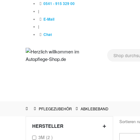
0541 - 915 329 00
|
E-Mail
|
Chat
NEU !
AUSSENPFLEGE
LACKPFLEGE
POLIERMAS
HERSTELLER
PFLEGEZUBEHÖR
ABKLEBEBAND
Sortieren n
HERSTELLER
items
3M
2