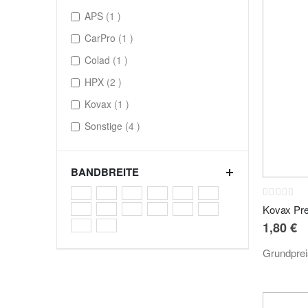
item
APS
1
item
CarPro
1
item
Colad
1
items
HPX
2
item
Kovax
1
items
Sonstige
4
BANDBREITE
Rating:
0%
1,80 €
Grundpre