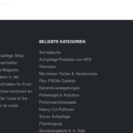
BELIEBTE KATEGORIEN
Autowäsche
utopflege Shop
Autopflege Produkte von APS
 namhaften
Shampoo
a Meguiars,
Microfaser Tücher & Handschuhe
ktiv in der
Flex PXE80 Zubehör
nd haben für Euch
Keramikversiegelungen
Unser sortiment an
Polierkegel & Aufsätze
ie "state of the
Poliermaschinenpads
s ist unser
Heavy Cut Polituren
Sonax Autopflege
Padreinigung
Sonderangebote & % Sale