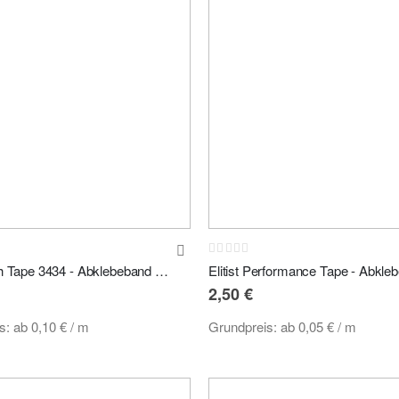
:
Rating:
0%
3M Scotch Tape 3434 - Abklebeband Maskierungsband 50m versch. Größen
2,50 €
is:
ab
0,10 €
/ m
Grundpreis:
ab
0,05 €
/ m