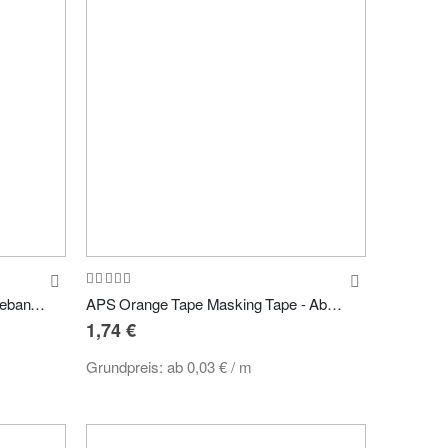
Bewertung:
100%
Elitist Performance Tape - Abklebeband Maskierungsband 50m versch. Größen
APS Orange Tape Masking Tape - Abklebeband 50m versch. Größen
1,74 €
Grundpreis:
ab
0,03 €
/ m