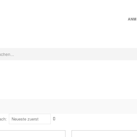
ANM
CHINEN
INNENRAUMPFLEGE
MICROFASER
PFLEGEZUBEHÖR
Aufsteigend
ach
sortieren