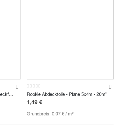
Rating:
0%
Indasa Cover Roll - klebende Abdeckfolie blau 60cm x 25m
Rookie Abdeckfolie - Plane 5x4m - 20m²
1,49 €
Grundpreis:
0,07 €
/ m²