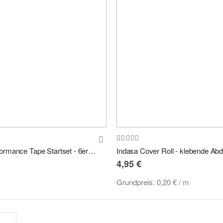
Bewertung:
100%
Elitist Performance Tape Startset - 6er Set aus allen Breiten
4,95 €
Grundpreis:
0,20 €
/ m