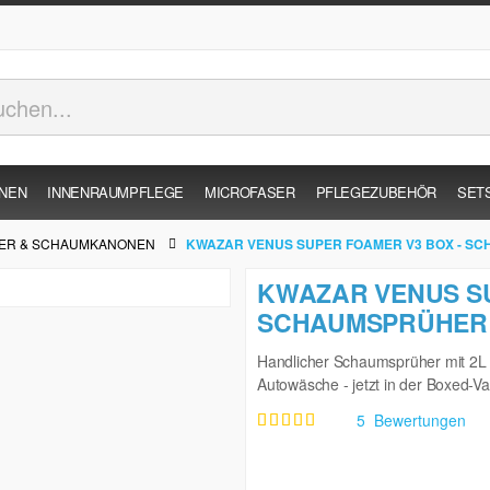
INEN
INNENRAUMPFLEGE
MICROFASER
PFLEGEZUBEHÖR
SET
ER & SCHAUMKANONEN
KWAZAR VENUS SUPER FOAMER V3 BOX - S
KWAZAR VENUS SU
SCHAUMSPRÜHER 
Handlicher Schaumsprüher mit 2L
Autowäsche - jetzt in der Boxed-V
5
Bewertungen
Bewertung:
76
100
% of