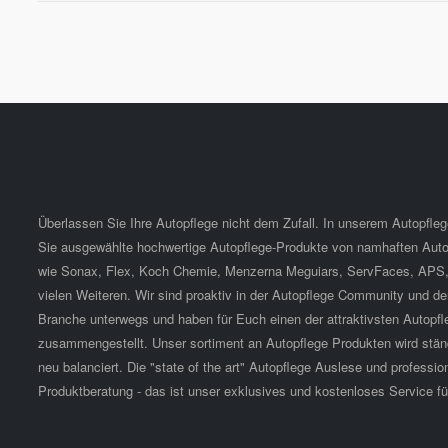
Überlassen Sie Ihre Autopflege nicht dem Zufall. In unserem Autopfle
Sie ausgewählte hochwertige Autopflege-Produkte von namhaften Autop
wie Sonax, Flex, Koch Chemie, Menzerna Meguiars, ServFaces, APS,
vielen Weiteren. Wir sind proaktiv in der Autopflege Community und de
Branche unterwegs und haben für Euch einen der attraktivsten Autopfl
zusammengestellt. Unser sortiment an Autopflege Produkten wird ständ
neu balanciert. Die "state of the art" Autopflege Auslese und professio
Produktberatung - das ist unser exklusives und kostenloses Service fü