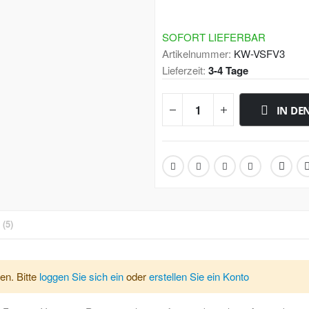
SOFORT LIEFERBAR
Artikelnummer
KW-VSFV3
Lieferzeit
3-4 Tage
IN DE
N
5
 beliebten Venus Super Foamer und kommt in einer Kartonverpackung 
en. Bitte
loggen Sie sich ein
oder
erstellen Sie ein Konto
ür die schonende und berührungsfreie Schaumvorwäsche an ihrem Fahr