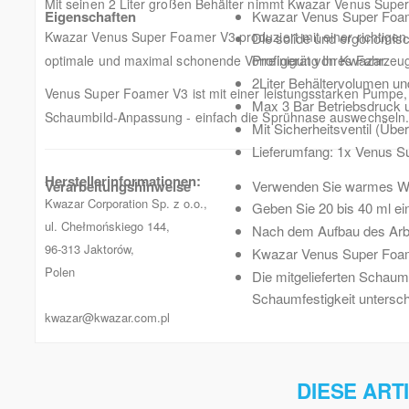
Mit seinen 2 Liter großen Behälter nimmt Kwazar Venus Supe
Eigenschaften
Kwazar Venus Super Foamer
Kwazar Venus Super Foamer V3 produziert mit einer richtigen
Die solide und ergonomis
Profigerät von Kwazar.
optimale und maximal schonende Vorreinigung Ihres Fahrzeug
2Liter Behältervolumen und
Venus Super Foamer V3 ist mit einer leistungsstarken Pumpe,
Max 3 Bar Betriebsdruck 
Schaumbild-Anpassung - einfach die Sprühnase auswechseln.
Mit Sicherheitsventil (Übe
Lieferumfang: 1x Venus Su
Herstellerinformationen:
Verarbeitungshinweise
Verwenden Sie warmes Was
Kwazar Corporation Sp. z o.o.,
Geben Sie 20 bis 40 ml e
ul. Chełmońskiego 144,
Nach dem Aufbau des Arbe
96-313 Jaktorów,
Kwazar Venus Super Foam
Polen
Die mitgelieferten Schaum
Schaumfestigkeit untersch
kwazar@kwazar.com.pl
DIESE ART