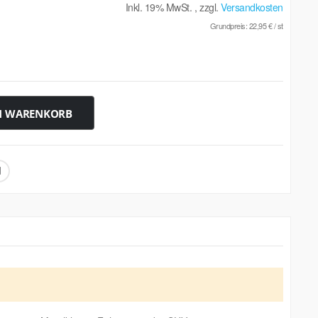
Inkl. 19% MwSt.
,
zzgl.
Versandkosten
Grundpreis:
22,95 €
/ st
N WARENKORB
mit zwei zusätzlichen Schaumdüsen sowie einem Silikönöl-
zeug.