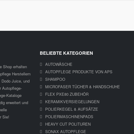
BELIEBTE KATEGORIEN
AUTOWÄSCHE
ge Shop erhalten
AUTOPFLEGE PRODUKTE VON APS
flege Herstellern
SHAMPOO
 Dodo Juice, und
MICROFASER TÜCHER & HANDSCHUHE
r Autopflege-
FLEX PXE80 ZUBEHÖR
ege-Kataloge
KERAMIKVERSIEGELUNGEN
ig erweitert und
POLIERKEGEL & AUFSÄTZE
nelle
POLIERMASCHINENPADS
r Sie!
HEAVY CUT POLITUREN
SONAX AUTOPFLEGE