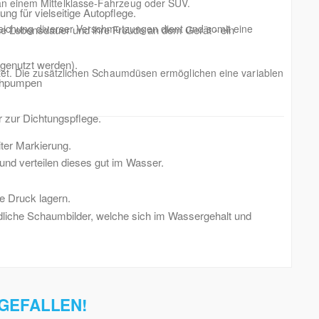
n einem Mittelklasse-Fahrzeug oder SUV.
g für vielseitige Autopflege.
eichung diverser Verschmutzungen dient und somit eine
 Lebensdauer und ihre Freude an dem Gerät - ein
 genutzt werden).
tet. Die zusätzlichen Schaumdüsen ermöglichen eine variablen
achpumpen
 zur Dichtungspflege.
ter Markierung.
d verteilen dieses gut im Wasser.
 Druck lagern.
edliche Schaumbilder, welche sich im Wassergehalt und
 GEFALLEN!