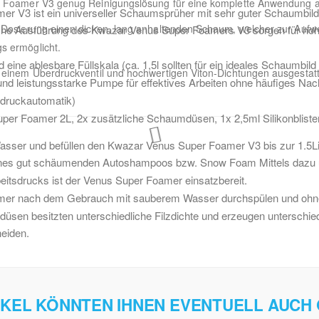
r Foamer V3 genug Reinigungslösung für eine komplette Anwendung a
 V3 ist ein universeller Schaumsprüher mit sehr guter Schaumbildun
 Dosierung einen dicken, lang anhaltenden Schaum, welcher zur Aufw
che Ausführung des Kwazar Venus Super Foamers V3 sorgen für hohe
s ermöglicht.
 eine ablesbare Füllskala (ca. 1,5l sollten für ein ideales Schaumbild
 einem Überdruckventil und hochwertigen Viton-Dichtungen ausgestat
und leistungsstarke Pumpe für effektives Arbeiten ohne häufiges N
rdruckautomatik)
per Foamer 2L, 2x zusätzliche Schaumdüsen, 1x 2,5ml Silikonblister
ser und befüllen den Kwazar Venus Super Foamer V3 bis zur 1.5Li
ines gut schäumenden Autoshampoos bzw. Snow Foam Mittels dazu un
itsdrucks ist der Venus Super Foamer einsatzbereit.
er nach dem Gebrauch mit sauberem Wasser durchspülen und ohne
düsen besitzten unterschiedliche Filzdichte und erzeugen unterschi
eiden.
IKEL KÖNNTEN IHNEN EVENTUELL AUCH