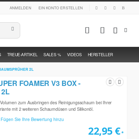
|
ANMELDEN
EIN KONTO ERSTELLEN
Mein Warenk
S
TREUE-ARTIKEL
SALES %
VIDEOS
HERSTELLER
CHAUMSPRÜHER 2L
PER FOAMER V3 BOX -
2L
 Volumen zum Ausbringen des Reinigungsschaum bei Ihrer
ariante mit 2 weiteren Schaumdüsen und Silikonöl.
Fügen Sie Ihre Bewertung hinzu
22,95 €