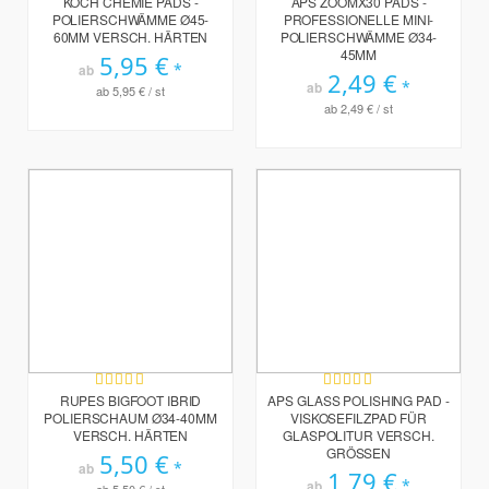
KOCH CHEMIE PADS -
APS ZOOMX30 PADS -
POLIERSCHWÄMME Ø45-
PROFESSIONELLE MINI-
60MM VERSCH. HÄRTEN
POLIERSCHWÄMME Ø34-
45MM
5,95 €
ab
2,49 €
ab
ab
5,95 €
/ st
ab
2,49 €
/ st
Bewertung:
Bewertung:
100%
95%
RUPES BIGFOOT IBRID
APS GLASS POLISHING PAD -
POLIERSCHAUM Ø34-40MM
VISKOSEFILZPAD FÜR
VERSCH. HÄRTEN
GLASPOLITUR VERSCH.
GRÖSSEN
5,50 €
ab
1,79 €
ab
ab
5,50 €
/ st