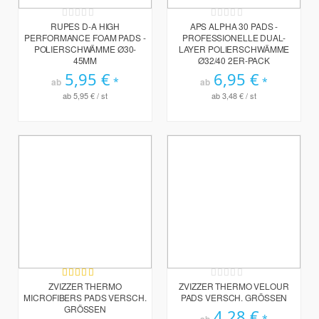
Rating:
Rating:
0%
0%
RUPES D-A HIGH
APS ALPHA 30 PADS -
PERFORMANCE FOAM PADS -
PROFESSIONELLE DUAL-
POLIERSCHWÄMME Ø30-
LAYER POLIERSCHWÄMME
45MM
Ø32/40 2ER-PACK
5,95 €
6,95 €
ab
ab
ab
5,95 €
/ st
ab
3,48 €
/ st
Bewertung:
Rating:
100%
0%
ZVIZZER THERMO
ZVIZZER THERMO VELOUR
MICROFIBERS PADS VERSCH.
PADS VERSCH. GRÖSSEN
GRÖSSEN
4,28 €