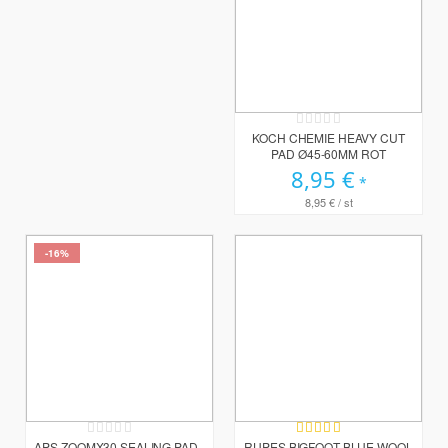
Rating:
0%
KOCH CHEMIE HEAVY CUT
PAD Ø45-60MM ROT
8,95 €
8,95 €
/ st
-16%
Rating:
Bewertung:
0%
80%
APS ZOOMX30 SEALING PAD -
RUPES BIGFOOT BLUE WOOL