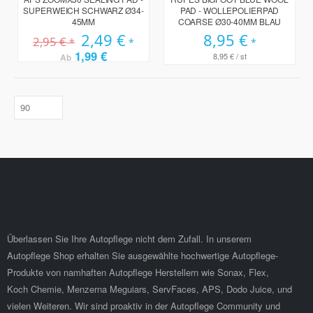
SUPERWEICH SCHWARZ Ø34-
PAD - WOLLEPOLIERPAD
45MM
COARSE Ø30-40MM BLAU
Sonderpreis
2,49 €
8,95 €
2,95 €
1,99 €
8,95 €
/ st
Ab
Überlassen Sie Ihre Autopflege nicht dem Zufall. In unserem
Autopflege Shop erhalten Sie ausgewählte hochwertige Autopflege-
Produkte von namhaften Autopflege Herstellern wie Sonax, Flex,
Koch Chemie, Menzerna Meguiars, ServFaces, APS, Dodo Juice, und
vielen Weiteren. Wir sind proaktiv in der Autopflege Community und