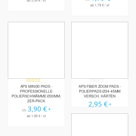
ab
1,79 €
/ st
Bewertung:
Rating:
98%
0%
APS MINI30 PADS -
APS FIBER ZOOM PADS -
PROFESSIONELLE
POLIERPADS Ø34-45MM
POLIERSCHWÄMME Ø30MM,
VERSCH. HÄRTEN
2ER-PACK
2,95 €
3,90 €
ab
ab
1,95 €
/ st