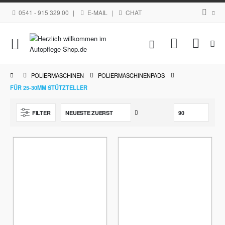
0541 - 915 329 00
|
E-MAIL
|
CHAT
Navigation
Mein Waren
umschalten
POLIERMASCHINEN
POLIERMASCHINENPADS
FÜR 25-30MM STÜTZTELLER
Aufsteigend
FILTER
sortieren