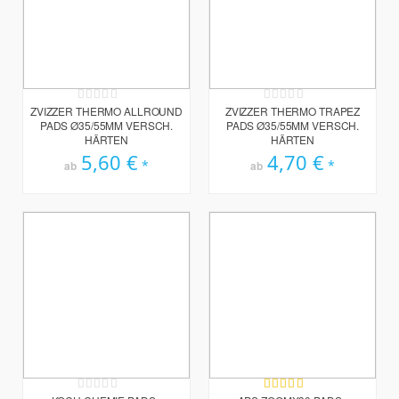
Rating:
Rating:
0%
0%
ZVIZZER THERMO ALLROUND
ZVIZZER THERMO TRAPEZ
PADS Ø35/55MM VERSCH.
PADS Ø35/55MM VERSCH.
HÄRTEN
HÄRTEN
5,60 €
4,70 €
ab
ab
Rating:
Bewertung:
0%
100%