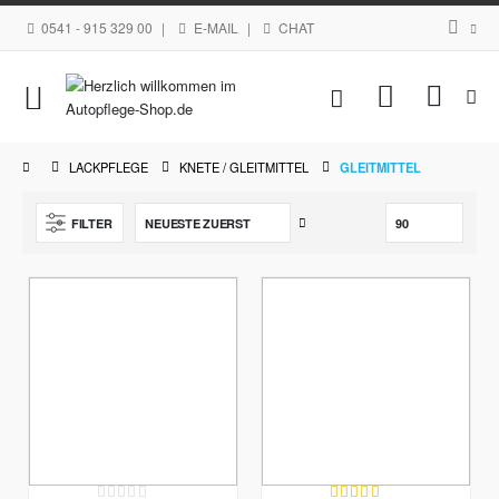
0541 - 915 329 00
|
E-MAIL
|
CHAT
Navigation
Mein Waren
umschalten
LACKPFLEGE
KNETE / GLEITMITTEL
GLEITMITTEL
Aufsteigend
FILTER
sortieren
Rating:
Bewertung: