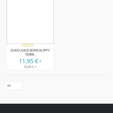
Bewertung:
96%
DODO JUICE BORN SLIPPY
500ML
11,95 €
23,90 €
/ l