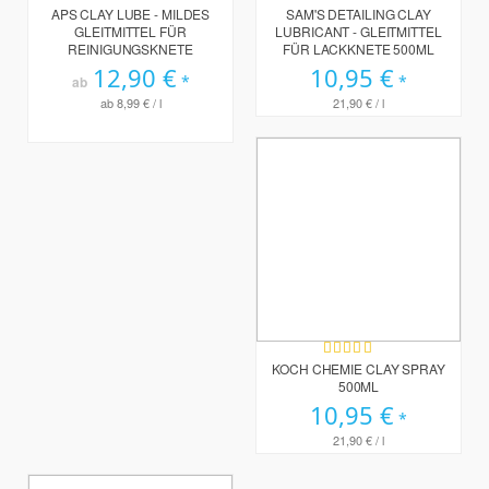
0%
80%
APS CLAY LUBE - MILDES
SAM'S DETAILING CLAY
GLEITMITTEL FÜR
LUBRICANT - GLEITMITTEL
REINIGUNGSKNETE
FÜR LACKKNETE 500ML
12,90 €
10,95 €
ab
ab
8,99 €
/ l
21,90 €
/ l
Bewertung:
98%
KOCH CHEMIE CLAY SPRAY
500ML
10,95 €
21,90 €
/ l