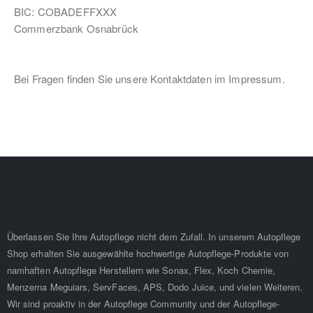
BIC: COBADEFFXXX
Commerzbank Osnabrück
Bei Fragen finden Sie unsere Kontaktdaten im Impressum.
Überlassen Sie Ihre Autopflege nicht dem Zufall. In unserem Autopflege
Shop erhalten Sie ausgewählte hochwertige Autopflege-Produkte von
namhaften Autopflege Herstellern wie Sonax, Flex, Koch Chemie,
Menzerna Meguiars, ServFaces, APS, Dodo Juice, und vielen Weiteren.
Wir sind proaktiv in der Autopflege Community und der Autopflege-