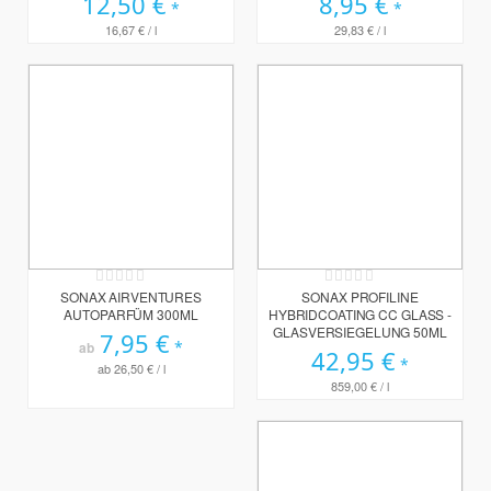
12,50 €
8,95 €
16,67 €
/ l
29,83 €
/ l
Rating:
Rating:
0%
0%
SONAX AIRVENTURES
SONAX PROFILINE
AUTOPARFÜM 300ML
HYBRIDCOATING CC GLASS -
GLASVERSIEGELUNG 50ML
7,95 €
ab
42,95 €
ab
26,50 €
/ l
859,00 €
/ l