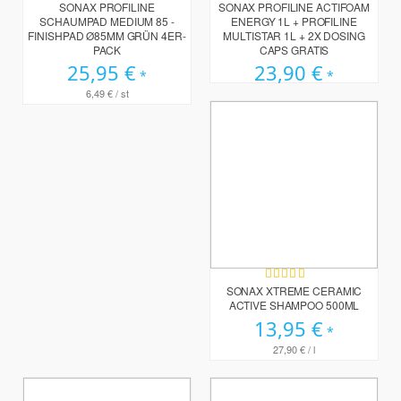
0%
97%
SONAX PROFILINE
SONAX PROFILINE ACTIFOAM
SCHAUMPAD MEDIUM 85 -
ENERGY 1L + PROFILINE
FINISHPAD Ø85MM GRÜN 4ER-
MULTISTAR 1L + 2X DOSING
PACK
CAPS GRATIS
25,95 €
23,90 €
6,49 €
/ st
Bewertung:
84%
SONAX XTREME CERAMIC
ACTIVE SHAMPOO 500ML
13,95 €
27,90 €
/ l