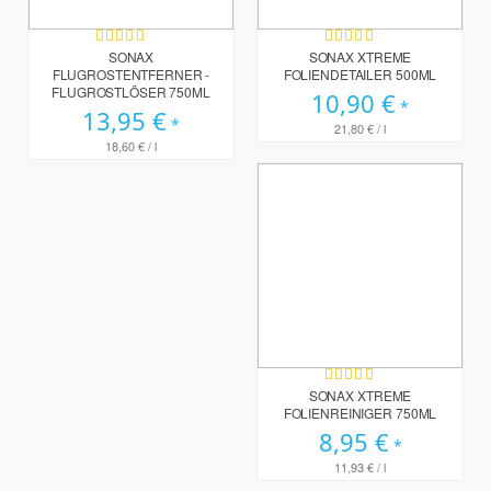
Bewertung:
Bewertung:
90%
100%
SONAX
SONAX XTREME
FLUGROSTENTFERNER -
FOLIENDETAILER 500ML
FLUGROSTLÖSER 750ML
10,90 €
13,95 €
21,80 €
/ l
18,60 €
/ l
Bewertung:
100%
SONAX XTREME
FOLIENREINIGER 750ML
8,95 €
11,93 €
/ l