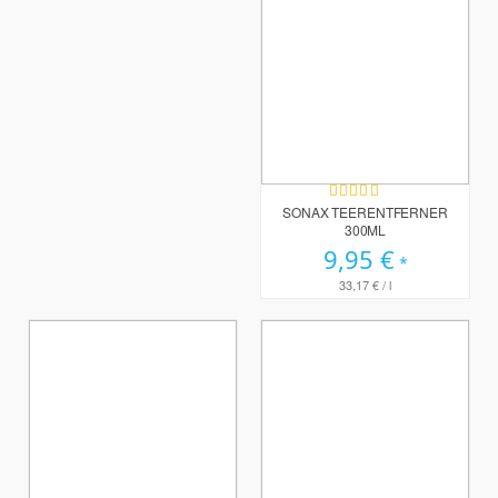
Bewertung:
100%
SONAX TEERENTFERNER
300ML
9,95 €
33,17 €
/ l