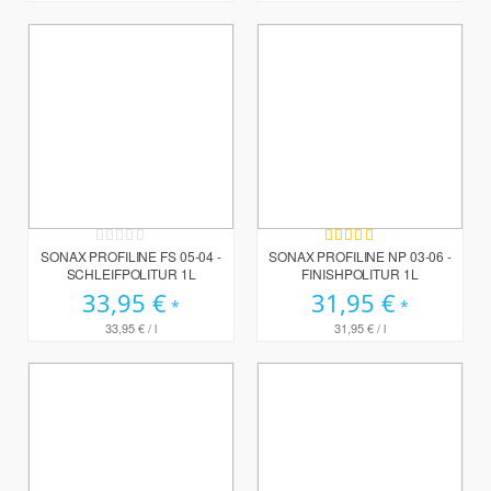
Rating:
Bewertung:
0%
100%
SONAX PROFILINE FS 05-04 -
SONAX PROFILINE NP 03-06 -
SCHLEIFPOLITUR 1L
FINISHPOLITUR 1L
33,95 €
31,95 €
33,95 €
/ l
31,95 €
/ l