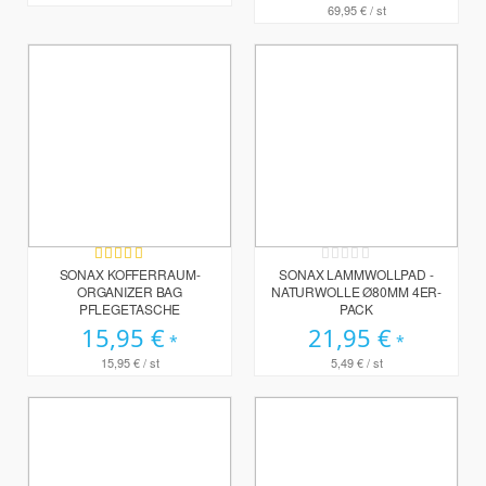
69,95 €
/ st
Bewertung:
Rating:
80%
0%
SONAX KOFFERRAUM-
SONAX LAMMWOLLPAD -
ORGANIZER BAG
NATURWOLLE Ø80MM 4ER-
PFLEGETASCHE
PACK
15,95 €
21,95 €
15,95 €
/ st
5,49 €
/ st