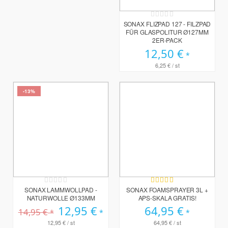
Rating:
0%
SONAX FLIZPAD 127 - FILZPAD
FÜR GLASPOLITUR Ø127MM
2ER-PACK
12,50 €
6,25 €
/ st
-13%
Rating:
Bewertung:
0%
100%
SONAX LAMMWOLLPAD -
SONAX FOAMSPRAYER 3L +
NATURWOLLE Ø133MM
APS-SKALA GRATIS!
Sonderpreis
12,95 €
64,95 €
14,95 €
12,95 €
/ st
64,95 €
/ st