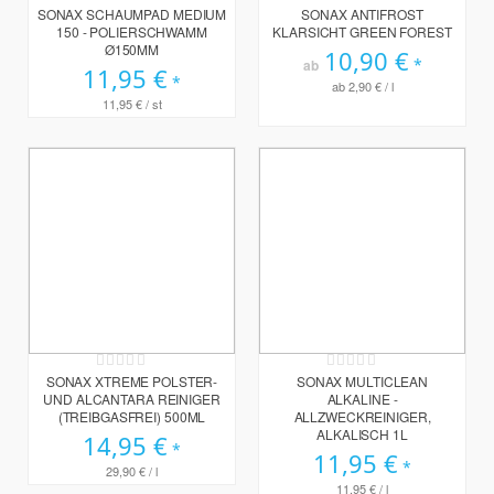
0%
0%
SONAX SCHAUMPAD MEDIUM
SONAX ANTIFROST
150 - POLIERSCHWAMM
KLARSICHT GREEN FOREST
Ø150MM
10,90 €
ab
11,95 €
ab
2,90 €
/ l
11,95 €
/ st
Rating:
Rating:
0%
0%
SONAX XTREME POLSTER-
SONAX MULTICLEAN
UND ALCANTARA REINIGER
ALKALINE -
(TREIBGASFREI) 500ML
ALLZWECKREINIGER,
ALKALISCH 1L
14,95 €
11,95 €
29,90 €
/ l
11,95 €
/ l