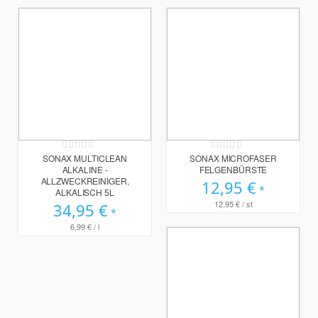
Rating:
Rating:
0%
0%
SONAX MULTICLEAN
SONAX MICROFASER
ALKALINE -
FELGENBÜRSTE
ALLZWECKREINIGER,
12,95 €
ALKALISCH 5L
12,95 €
/ st
34,95 €
6,99 €
/ l