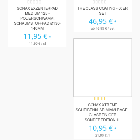
Rating:
Rating:
0%
0%
SONAX EXZENTERPAD
THE CLASS COATING - 50ER
MEDIUM 125 -
SET
POLIERSCHWAMM,
46,95 €
SCHAUMSTOFFPAD Ø130-
140MM
ab
46,95 €
/ set
11,95 €
11,95 €
/ st
Bewertung:
100%
SONAX XTREME
SCHEIBENKLAR MIAMI RACE -
GLASREINIGER
SONDEREDITION 1L
10,95 €
21,90 €
/ l