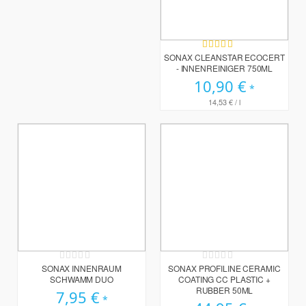
Bewertung:
100%
SONAX CLEANSTAR ECOCERT
- INNENREINIGER 750ML
10,90 €
14,53 €
/ l
Rating:
Rating:
0%
0%
SONAX INNENRAUM
SONAX PROFILINE CERAMIC
SCHWAMM DUO
COATING CC PLASTIC +
RUBBER 50ML
7,95 €