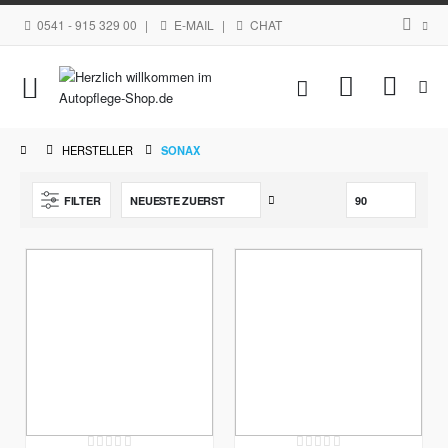
0541 - 915 329 00
|
E-MAIL
|
CHAT
Navigation
Mein Waren
umschalten
HERSTELLER
SONAX
Aufsteigend
FILTER
sortieren
Rating:
Rating: