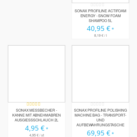
Rating:
0%
SONAX PROFILINE ACTIFOAM
ENERGY - SNOW FOAM
SHAMPOO 5L
40,95 €
8,19 €
/ l
Bewertung:
Rating:
100%
0%
SONAX MESSBECHER -
SONAX PROFILINE POLISHING
KANNE MIT ABNEHMABREN
MACHINE BAG - TRANSPORT-
AUSGIESSSCHLAUCH 2L
UND
AUFBEWAHRUNGSTASCHE
4,95 €
69,95 €
4,95 €
/ st