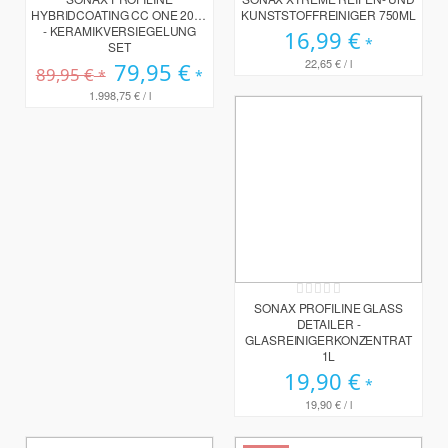
HYBRIDCOATING CC ONE 2025
KUNSTSTOFFREINIGER 750ML
- KERAMIKVERSIEGELUNG
16,99 €
SET
22,65 €
/ l
Sonderpreis
79,95 €
89,95 €
1.998,75 €
/ l
Rating:
0%
SONAX PROFILINE GLASS
DETAILER -
GLASREINIGERKONZENTRAT
1L
19,90 €
19,90 €
/ l