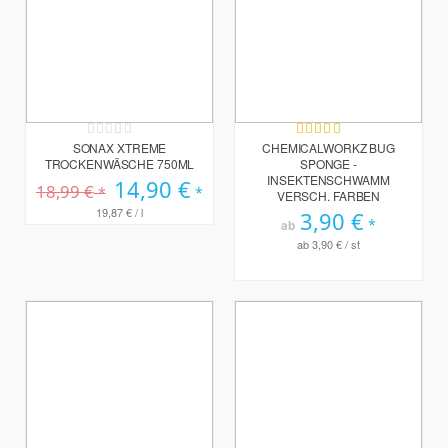
Rating:
Bewertung:
0%
100%
SONAX XTREME
CHEMICALWORKZ BUG
TROCKENWÄSCHE 750ML
SPONGE -
INSEKTENSCHWAMM
Sonderpreis
14,90 €
18,99 €
VERSCH. FARBEN
19,87 €
/ l
3,90 €
ab
ab
3,90 €
/ st