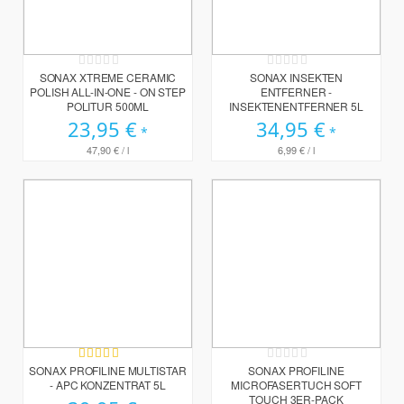
Rating:
Rating:
0%
0%
SONAX XTREME CERAMIC
SONAX INSEKTEN
POLISH ALL-IN-ONE - ON STEP
ENTFERNER -
POLITUR 500ML
INSEKTENENTFERNER 5L
23,95 €
34,95 €
47,90 €
/ l
6,99 €
/ l
Bewertung:
Rating:
100%
0%
SONAX PROFILINE MULTISTAR
SONAX PROFILINE
- APC KONZENTRAT 5L
MICROFASERTUCH SOFT
TOUCH 3ER-PACK