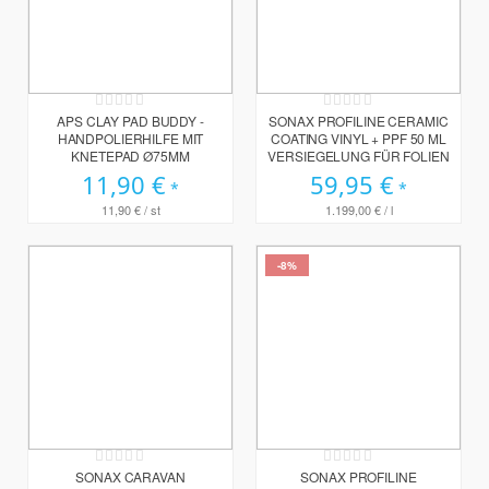
Rating:
Rating:
0%
0%
APS CLAY PAD BUDDY -
SONAX PROFILINE CERAMIC
HANDPOLIERHILFE MIT
COATING VINYL + PPF 50 ML
KNETEPAD Ø75MM
VERSIEGELUNG FÜR FOLIEN
11,90 €
59,95 €
11,90 €
/ st
1.199,00 €
/ l
-8%
Rating:
Rating:
0%
0%
SONAX CARAVAN
SONAX PROFILINE