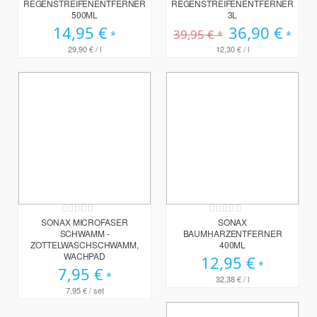
REGENSTREIFENENTFERNER
REGENSTREIFENENTFERNER
500ML
3L
14,95 €
Sonderpreis
36,90 €
39,95 €
29,90 €
/ l
12,30 €
/ l
Rating:
Rating:
0%
0%
SONAX MICROFASER
SONAX
SCHWAMM -
BAUMHARZENTFERNER
ZOTTELWASCHSCHWAMM,
400ML
WACHPAD
12,95 €
7,95 €
32,38 €
/ l
7,95 €
/ set