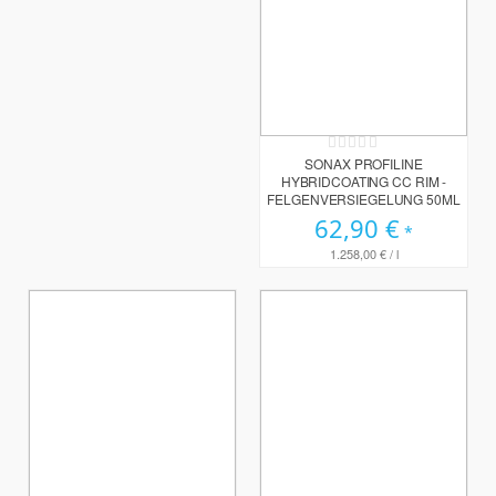
Rating:
0%
SONAX PROFILINE
HYBRIDCOATING CC RIM -
FELGENVERSIEGELUNG 50ML
62,90 €
1.258,00 €
/ l