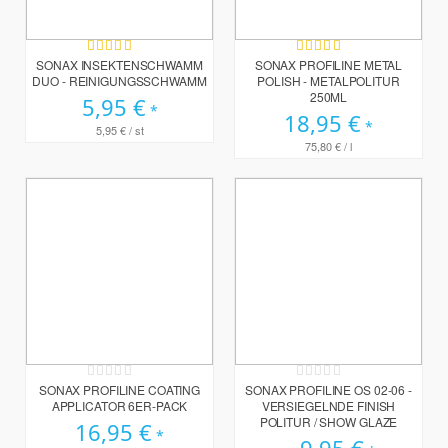
Bewertung:
Bewertung:
100%
100%
SONAX INSEKTENSCHWAMM
SONAX PROFILINE METAL
DUO - REINIGUNGSSCHWAMM
POLISH - METALPOLITUR
250ML
5,95 €
18,95 €
5,95 €
/ st
75,80 €
/ l
Rating:
Rating:
0%
0%
SONAX PROFILINE COATING
SONAX PROFILINE OS 02-06 -
APPLICATOR 6ER-PACK
VERSIEGELNDE FINISH
POLITUR / SHOW GLAZE
16,95 €
9,95 €