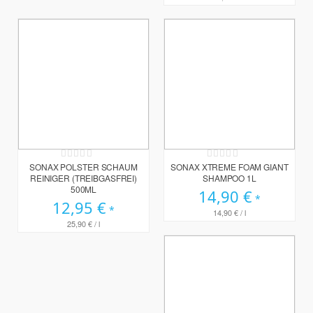
Rating:
Rating:
0%
0%
SONAX POLSTER SCHAUM
SONAX XTREME FOAM GIANT
REINIGER (TREIBGASFREI)
SHAMPOO 1L
500ML
14,90 €
12,95 €
14,90 €
/ l
25,90 €
/ l