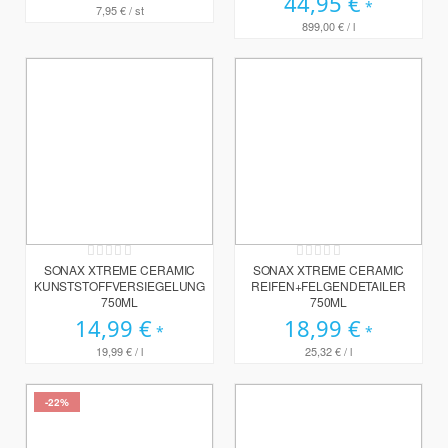
44,95 €
7,95 €
/ st
899,00 €
/ l
Rating:
Rating:
0%
0%
SONAX XTREME CERAMIC
SONAX XTREME CERAMIC
KUNSTSTOFFVERSIEGELUNG
REIFEN+FELGENDETAILER
750ML
750ML
14,99 €
18,99 €
19,99 €
/ l
25,32 €
/ l
-22%