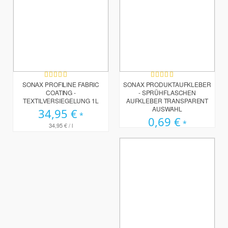
Bewertung:
Bewertung:
100%
100%
SONAX PROFILINE FABRIC
SONAX PRODUKTAUFKLEBER
COATING -
- SPRÜHFLASCHEN
TEXTILVERSIEGELUNG 1L
AUFKLEBER TRANSPARENT
AUSWAHL
34,95 €
0,69 €
34,95 €
/ l