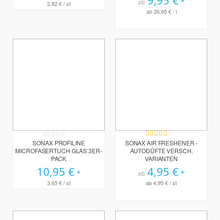
ab
2,82 €
/ st
ab
26,95 €
/ l
Rating:
Bewertung:
0%
80%
SONAX PROFILINE
SONAX AIR FRESHENER -
MICROFASERTUCH GLAS 3ER-
AUTODÜFTE VERSCH.
PACK
VARIANTEN
10,95 €
4,95 €
ab
3,65 €
/ st
ab
4,95 €
/ st