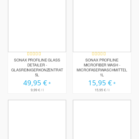
Bewertung:
Bewertung:
100%
100%
SONAX PROFILINE GLASS
SONAX PROFILINE
DETAILER -
MICROFIBER WASH -
GLASREINIGERKONZENTRAT
MICROFASERWASCHMITTEL
5L
1L
49,95 €
15,95 €
9,99 €
/ l
15,95 €
/ l