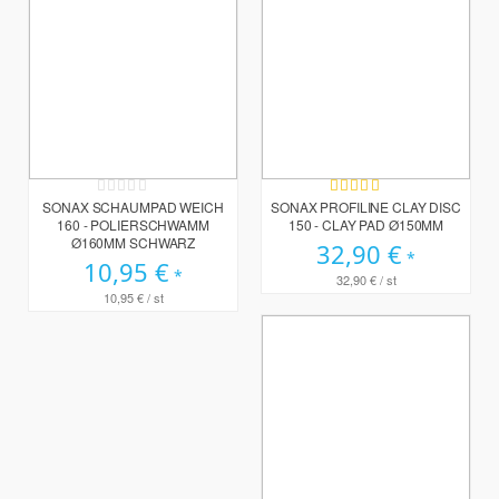
Rating:
Bewertung:
0%
100%
SONAX SCHAUMPAD WEICH
SONAX PROFILINE CLAY DISC
160 - POLIERSCHWAMM
150 - CLAY PAD Ø150MM
Ø160MM SCHWARZ
32,90 €
10,95 €
32,90 €
/ st
10,95 €
/ st