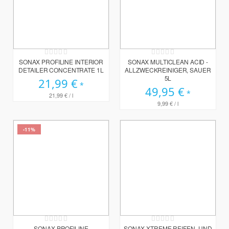
Rating:
Rating:
0%
0%
SONAX PROFILINE INTERIOR
SONAX MULTICLEAN ACID -
DETAILER CONCENTRATE 1L
ALLZWECKREINIGER, SAUER
5L
21,99 €
49,95 €
21,99 €
/ l
9,99 €
/ l
-11%
Rating:
Rating:
0%
0%
SONAX PROFILINE
SONAX XTREME REIFEN- UND