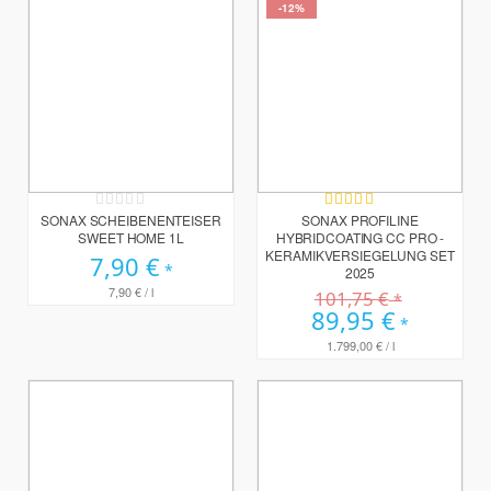
-12%
Rating:
Bewertung:
0%
100%
SONAX SCHEIBENENTEISER
SONAX PROFILINE
SWEET HOME 1L
HYBRIDCOATING CC PRO -
KERAMIKVERSIEGELUNG SET
7,90 €
2025
7,90 €
/ l
101,75 €
Sonderpreis
89,95 €
1.799,00 €
/ l