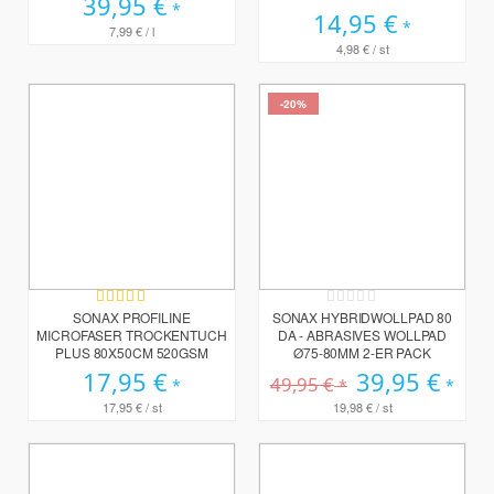
39,95 €
14,95 €
7,99 €
/ l
4,98 €
/ st
-20%
Bewertung:
Rating:
100%
0%
SONAX PROFILINE
SONAX HYBRIDWOLLPAD 80
MICROFASER TROCKENTUCH
DA - ABRASIVES WOLLPAD
PLUS 80X50CM 520GSM
Ø75-80MM 2-ER PACK
17,95 €
Sonderpreis
39,95 €
49,95 €
17,95 €
/ st
19,98 €
/ st