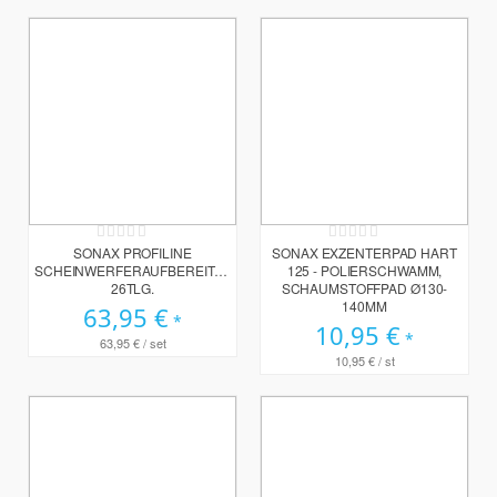
Rating:
Rating:
0%
0%
SONAX PROFILINE
SONAX EXZENTERPAD HART
SCHEINWERFERAUFBEREITUNGSSET
125 - POLIERSCHWAMM,
26TLG.
SCHAUMSTOFFPAD Ø130-
140MM
63,95 €
10,95 €
63,95 €
/ set
10,95 €
/ st