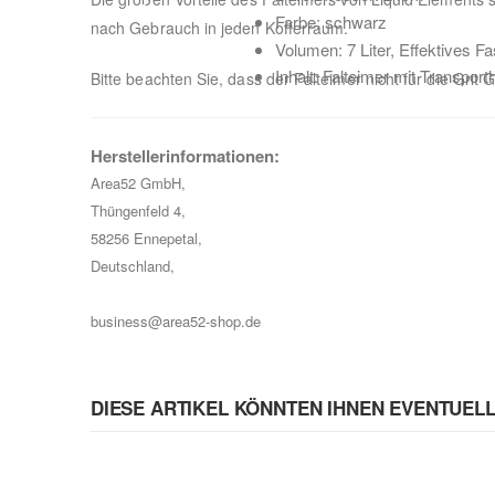
Farbe: schwarz
nach Gebrauch in jeden Kofferraum.
Volumen: 7 Liter, Effektives 
Inhalt: Falteimer mit Transporth
Bitte beachten Sie, dass der Falteimer nicht für die Gri
Herstellerinformationen:
Area52 GmbH,
Thüngenfeld 4,
58256 Ennepetal,
Deutschland,
business@area52-shop.de
DIESE ARTIKEL KÖNNTEN IHNEN EVENTUEL