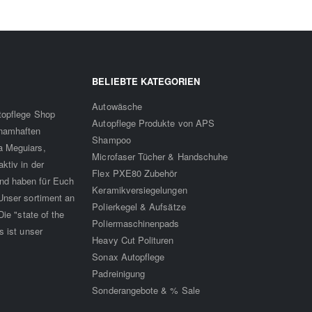
BELIEBTE KATEGORIEN
Autowäsche
utopflege Shop
Autopflege Produkte von APS
 namhaften
Shampoo
a Meguiars,
Microfaser Tücher & Handschuhe
ktiv in der
Flex PXE80 Zubehör
nd haben für Euch
Keramikversiegelungen
Unser sortiment an
Polierkegel & Aufsätze
ie "state of the
Poliermaschinenpads
s ist unser
Heavy Cut Polituren
Sonax Autopflege
Padreinigung
Sonderangebote & % Sale