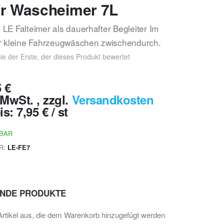
er Wascheimer 7L
LE Falteimer als dauerhafter Begleiter Im
ür kleine Fahrzeugwäschen zwischendurch.
ie der Erste, der dieses Produkt bewertet
5 €
% MwSt.
,
zzgl.
Versandkosten
is:
7,95 €
/ st
RBAR
R
LE-FE7
ENDE PRODUKTE
Artikel aus, die dem Warenkorb hinzugefügt werden