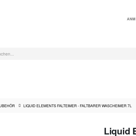
ANM
CHINEN
INNENRAUMPFLEGE
MICROFASER
PFLEGEZUBEHÖR
UBEHÖR
LIQUID ELEMENTS FALTEIMER - FALTBARER WASCHEIMER 7L
Liquid 