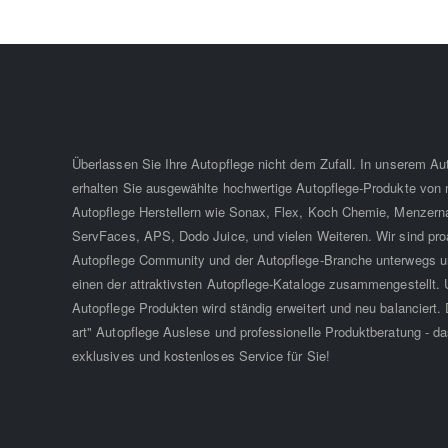
Überlassen Sie Ihre Autopflege nicht dem Zufall. In unserem A
erhalten Sie ausgewählte hochwertige Autopflege-Produkte von
Autopflege Herstellern wie Sonax, Flex, Koch Chemie, Menzern
ServFaces, APS, Dodo Juice, und vielen Weiteren. Wir sind proa
Autopflege Community und der Autopflege-Branche unterwegs u
einen der attraktivsten Autopflege-Kataloge zusammengestellt. 
Autopflege Produkten wird ständig erweitert und neu balanciert. D
art" Autopflege Auslese und professionelle Produktberatung - da
exklusives und kostenloses Service für Sie!