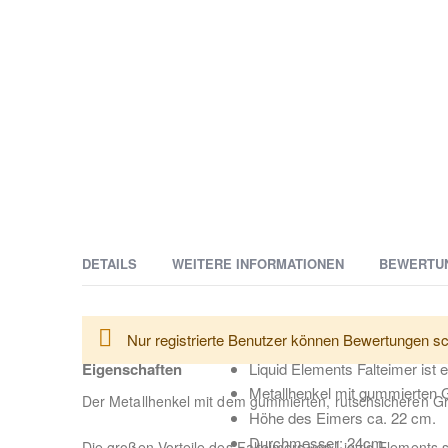
DETAILS
WEITERE INFORMATIONEN
BEWERTU
Weitere
Liquid Elements Falteimer ist ein faltbarer Wascheimer 
Lieferzeit
2-3 Tage
Nur registrierte Benutzer können Bewertungen sc
Informationen
Kunststoff gefertigt und ermöglicht eine komfortable A
Eigenschaften
Liquid Elements Falteimer ist 
Metallhenkel mit gummierten G
Der Metallhenkel mit dem gummierten, rutschsicheren Gr
Höhe des Eimers ca. 22 cm.
Durchmesser: 24cm
Die großen Vorteile des Falteimers von Liquid Elements 