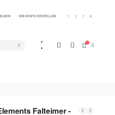
|
ELDEN
EIN KONTO ERSTELLEN
Mein Warenkorb
SETS
TREUE-ARTIKEL
SALES %
VIDEOS
Elements Falteimer -