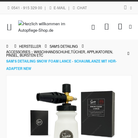
0541 - 915 329 00
|
E-MAIL
|
CHAT
Navigation
Mein Waren
umschalten
HERSTELLER
SAM'S DETAILING
ACCESSORIES :: WASCHHANDSCHUHE,TÜCHER, APPLIKATOREN,
PINSEL, BÜRSTEN ETC
SAM'S DETAILING SNOW FOAM LANCE - SCHAUMLANZE MIT HDR-
ADAPTER NEW
Zum
Ende
der
Bildgalerie
springen