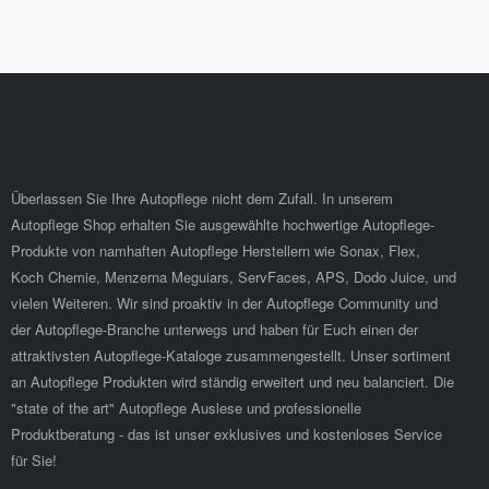
Überlassen Sie Ihre Autopflege nicht dem Zufall. In unserem
Autopflege Shop erhalten Sie ausgewählte hochwertige Autopflege-
Produkte von namhaften Autopflege Herstellern wie Sonax, Flex,
Koch Chemie, Menzerna Meguiars, ServFaces, APS, Dodo Juice, und
vielen Weiteren. Wir sind proaktiv in der Autopflege Community und
der Autopflege-Branche unterwegs und haben für Euch einen der
attraktivsten Autopflege-Kataloge zusammengestellt. Unser sortiment
an Autopflege Produkten wird ständig erweitert und neu balanciert. Die
"state of the art" Autopflege Auslese und professionelle
Produktberatung - das ist unser exklusives und kostenloses Service
für Sie!