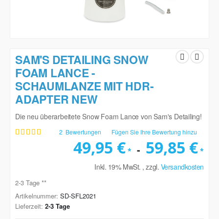
Zum
Anfang
SAM'S DETAILING SNOW
der
FOAM LANCE -
Bildgalerie
SCHAUMLANZE MIT HDR-
springen
ADAPTER NEW
Die neu überarbeitete Snow Foam Lance von Sam's Detailing!
2
Bewertungen
Fügen Sie Ihre Bewertung hinzu
Bewertung:
100
100
% of
49,95 €
59,85 €
Inkl. 19% MwSt.
,
zzgl.
Versandkosten
2-3 Tage **
Artikelnummer
SD-SFL2021
Lieferzeit
2-3 Tage