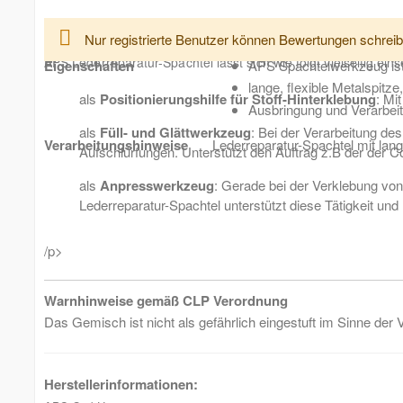
Weitere
APS Lederreparatur-Spachtel ist ein praktisches Hilfswerkzeug 
Lieferzeit
2-3 Tage
Nur registrierte Benutzer können Bewertungen schreib
Informationen
APS Lederreparatur-Spachtel lässt sich wie folgt vielseitig eins
Eigenschaften
APS Spachtelwerkzeug ist e
lange, flexible Metalspitze,
als
Positionierungshilfe für Stoff-Hinterklebung
: Mi
Ausbringung und Verarbeit
als
Füll- und Glättwerkzeug
: Bei der Verarbeitung de
Verarbeitungshinweise
Lederreparatur-Spachtel mit lang
Aufschlürfungen. Unterstützt den Auftrag z.B der der C
als
Anpresswerkzeug
: Gerade bei der Verklebung vo
Lederreparatur-Spachtel unterstützt diese Tätigkeit und
/p>
Warnhinweise gemäß CLP Verordnung
Das Gemisch ist nicht als gefährlich eingestuft im Sinne der
Herstellerinformationen: