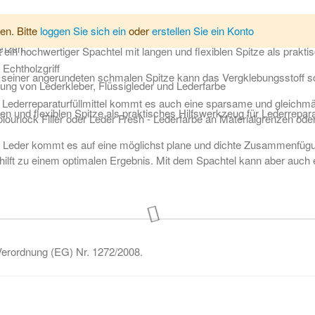
für diverse Lederreparatur. Der Spachtel besitzt einen ergonomischen 
en. Bitte
loggen Sie sich ein
oder
erstellen Sie ein Konto
etzen:
in hochwertiger Spachtel mit langen und flexiblen Spitze als prakti
 Echtholzgriff
t seiner angerundeten schmalen Spitze kann das Vergklebungsstoff sc
ung von Lederkleber, Flüssigleder und Lederfarbe
s Lederreparaturfüllmittel kommt es auch eine sparsame und gleichmä
en und flexiblen Spitze als praktisches Hilfswerkzeug für Lederrepara
olourlock Filler oder Leder Fresh - Lederfarbe an Materialgrenzen od
n Leder kommt es auf eine möglichst plane und dichte Zusammenfügu
 hilft zu einem optimalen Ergebnis. Mit dem Spachtel kann aber auch e
 Verordnung (EG) Nr. 1272/2008.