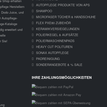
ge Shop erhalten
AUTOPFLEGE PRODUKTE VON APS
flege Herstellern
SHAMPOO
 Dodo Juice, und
MICROFASER TÜCHER & HANDSCHUHE
r Autopflege-
FLEX PXE80 ZUBEHÖR
ege-Kataloge
KERAMIKVERSIEGELUNGEN
ig erweitert und
POLIERKEGEL & AUFSÄTZE
nelle
POLIERMASCHINENPADS
r Sie!
HEAVY CUT POLITUREN
SONAX AUTOPFLEGE
PADREINIGUNG
SONDERANGEBOTE & % SALE
IHRE ZAHLUNGSMÖGLICHKEITEN
gung