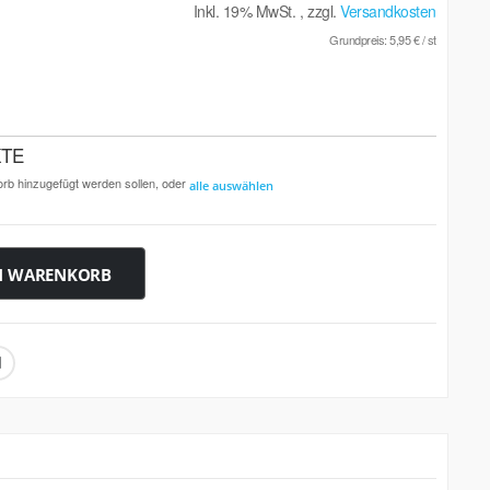
Inkl. 19% MwSt.
,
zzgl.
Versandkosten
Grundpreis:
5,95 €
/ st
KTE
orb hinzugefügt werden sollen, oder
alle auswählen
N WARENKORB