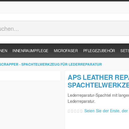
INEN
INNENRAUMPFLEGE
MICROFASER
PFLEGEZUBEHÖR
SET
 SCRAPPER - SPACHTELWERKZEUG FÜR LEDERREPARATUR
APS LEATHER REP
SPACHTELWERKZE
Lederreparatur-Spachtel mit langen
Lederreparatur.
Seien Sie der Erste, der