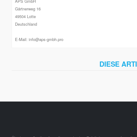
APS GmbH
Gärtnerweg 16
49504 Lotte
Deutschland
E-Mail: info@aps-gmbh.pro
DIESE ART