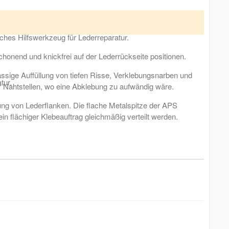
Holzgriff und eine lange und flexible Metalspitze.
sches Hilfswerkzeug für Lederreparatur.
honend und knickfrei auf der Lederrückseite positionen.
ssige Auffüllung von tiefen Risse, Verklebungsnarben und
tur.
er Nahtstellen, wo eine Abklebung zu aufwändig wäre.
ng von Lederflanken. Die flache Metalspitze der APS
in flächiger Klebeauftrag gleichmäßig verteilt werden.