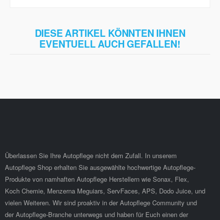
DIESE ARTIKEL KÖNNTEN IHNEN
EVENTUELL AUCH GEFALLEN!
Überlassen Sie Ihre Autopflege nicht dem Zufall. In unserem
Autopflege Shop erhalten Sie ausgewählte hochwertige Autopflege-
Produkte von namhaften Autopflege Herstellern wie Sonax, Flex,
Koch Chemie, Menzerna Meguiars, ServFaces, APS, Dodo Juice, und
vielen Weiteren. Wir sind proaktiv in der Autopflege Community und
der Autopflege-Branche unterwegs und haben für Euch einen der