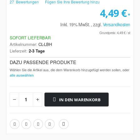
98
100
% of
27
Bewertungen
Fügen Sie Ihre Bewertung hinzu
4,49 €
Inkl. 19% MwSt.
,
zzgl.
Versandkosten
Grundpreis:
4,49 €
/ st
SOFORT LIEFERBAR
Artikelnummer
CL-LBH
Lieferzeit
2-3 Tage
DAZU PASSENDE PRODUKTE
Wählen Sie die Artikel aus, die dem Warenkorb hinzugefügt werden sollen, oder
alle auswählen
IN DEN WARENKORB