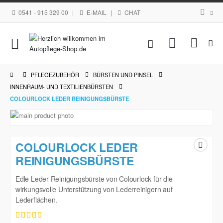
0541 - 915 329 00
|
E-MAIL
|
CHAT
Navigation
Mein Waren
umschalten
PFLEGEZUBEHÖR
BÜRSTEN UND PINSEL
INNENRAUM- UND TEXTILIENBÜRSTEN
COLOURLOCK LEDER REINIGUNGSBÜRSTE
Zum
Ende
Zum
der
Anfang
COLOURLOCK LEDER
Bildgalerie
der
springen
REINIGUNGSBÜRSTE
Bildgalerie
springen
Edle Leder Reinigungsbürste von Colourlock für die
wirkungsvolle Unterstützung von Lederreinigern auf
Lederflächen.
Bewertung: