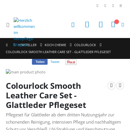
|
Navigation
Mein Waren
umschalten
HERSTELLER
KOCH CHEMIE
COLOURLOCK
COLOURLOCK SMOOTH LEATHER CARE SET - GLATTLEDER PFLEGESET
Tweet
Teilen
Zum
Ende
Zum
Colourlock Smooth
der
Anfang
Bildgalerie
der
Leather Care Set -
springen
Bildgalerie
Glattleder Pflegeset
springen
Pflegeset für Glattleder ab dem dritten Nutzungsjahr zur
schonenden Reinigung, intensiven Pflege und nachhaltigem
Schutz vor Verschleiß, UV-Strahlung und Verschmutzung.