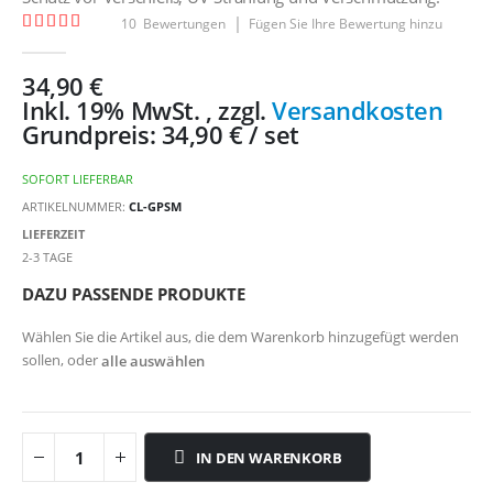
Bewertung:
10
Bewertungen
Fügen Sie Ihre Bewertung hinzu
98
100
% of
34,90 €
Inkl. 19% MwSt.
,
zzgl.
Versandkosten
Grundpreis:
34,90 €
/ set
SOFORT LIEFERBAR
ARTIKELNUMMER
CL-GPSM
LIEFERZEIT
2-3 TAGE
DAZU PASSENDE PRODUKTE
Wählen Sie die Artikel aus, die dem Warenkorb hinzugefügt werden
sollen, oder
alle auswählen
IN DEN WARENKORB