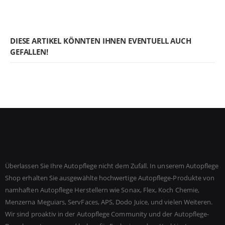
DIESE ARTIKEL KÖNNTEN IHNEN EVENTUELL AUCH
GEFALLEN!
Überlassen Sie Ihre Autopflege nicht dem Zufall. In unserem Autopflege
Shop erhalten Sie ausgewählte hochwertige Autopflege-Produkte von
namhaften Autopflege Herstellern wie Sonax, Flex, Koch Chemie,
Menzerna Meguiars, ServFaces, APS, Dodo Juice, und vielen Weiteren.
Wir sind proaktiv in der Autopflege Community und der Autopflege-