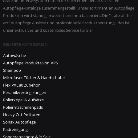
Branche unterwegs und haben für Euch einen der attraktivsten
Autopflege-Kataloge zusammengestellt. Unser sortiment an Autopflege
Produkten wird ständig erweitert und neu balanciert. Die "state of the
art" Autopflege Auslese und professionelle Produktberatung - das ist
unser exklusives und kostenloses Service für Sie!
BELIEBTE KATEGORIEN
Autowäsche
Autopflege Produkte von APS
Shampoo
Microfaser Tücher & Handschuhe
Flex PXE80 Zubehör
Keramikversiegelungen
Polierkegel & Aufsätze
Poliermaschinenpads
Heavy Cut Polituren
Sonax Autopflege
Padreinigung
Sonderangebote & % Sale