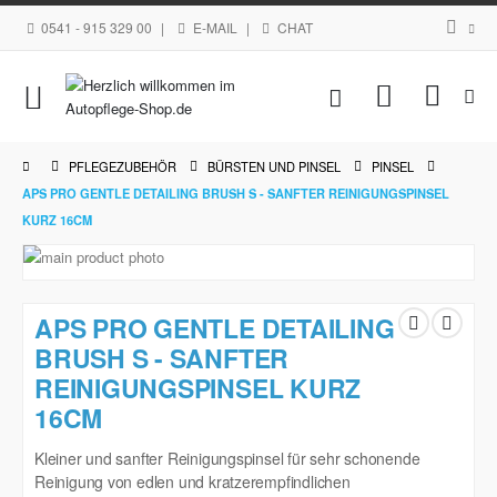
0541 - 915 329 00
|
E-MAIL
|
CHAT
Navigation
Mein Waren
umschalten
PFLEGEZUBEHÖR
BÜRSTEN UND PINSEL
PINSEL
APS PRO GENTLE DETAILING BRUSH S - SANFTER REINIGUNGSPINSEL
KURZ 16CM
Zum
Ende
Zum
der
Anfang
APS PRO GENTLE DETAILING
Bildgalerie
der
springen
BRUSH S - SANFTER
Bildgalerie
REINIGUNGSPINSEL KURZ
springen
16CM
Kleiner und sanfter Reinigungspinsel für sehr schonende
Reinigung von edlen und kratzerempfindlichen