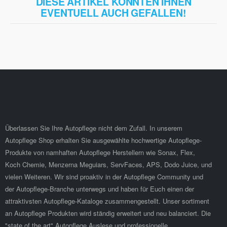
DIESE ARTIKEL KÖNNTEN IHNEN
EVENTUELL AUCH GEFALLEN!
Überlassen Sie Ihre Autopflege nicht dem Zufall. In unserem
Autopflege Shop erhalten Sie ausgewählte hochwertige Autopflege-
Produkte von namhaften Autopflege Herstellern wie Sonax, Flex,
Koch Chemie, Menzerna Meguiars, ServFaces, APS, Dodo Juice, und
vielen Weiteren. Wir sind proaktiv in der Autopflege Community und
der Autopflege-Branche unterwegs und haben für Euch einen der
attraktivsten Autopflege-Kataloge zusammengestellt. Unser sortiment
an Autopflege Produkten wird ständig erweitert und neu balanciert. Die
"state of the art" Autopflege Auslese und professionelle