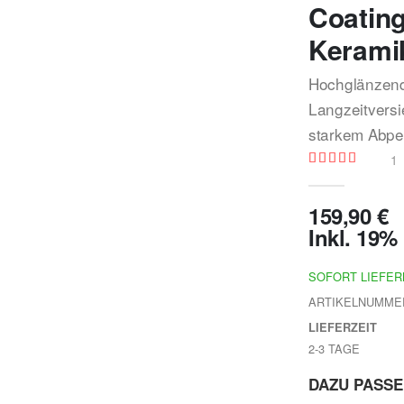
Coating
Kerami
Hochglänzend
Langzeitversi
starkem Abper
1
Bewertung:
100
100
% of
159,90 €
Inkl. 19
SOFORT LIEFE
ARTIKELNUMME
LIEFERZEIT
2-3 TAGE
DAZU PASS