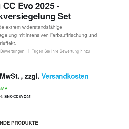
 CC Evo 2025 -
kversiegelung Set
e extrem widerstandsfähige
egelung mit intensiven Farbauffrischung und
leffekt.
Bewertungen
Fügen Sie Ihre Bewertung hinzu
% MwSt.
,
zzgl.
Versandkosten
RBAR
R
SNX-CCEVO25
ENDE PRODUKTE