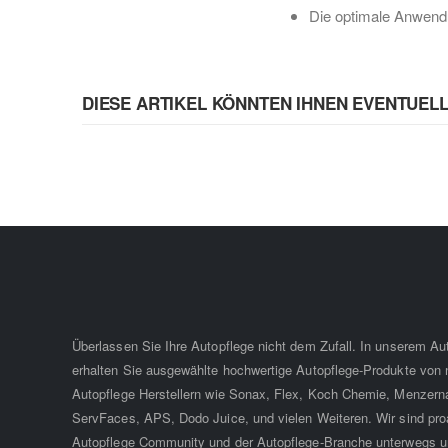
Die optimale Anwendu
DIESE ARTIKEL KÖNNTEN IHNEN EVENTUEL
Überlassen Sie Ihre Autopflege nicht dem Zufall. In unserem A
erhalten Sie ausgewählte hochwertige Autopflege-Produkte von
Autopflege Herstellern wie Sonax, Flex, Koch Chemie, Menzern
ServFaces, APS, Dodo Juice, und vielen Weiteren. Wir sind proa
Autopflege Community und der Autopflege-Branche unterwegs u