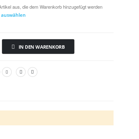
Artikel aus, die dem Warenkorb hinzugefügt werden
e auswählen
IN DEN WARENKORB
d zwei Versiegelungsprodukte (BaseCoat und GlossCoat)
ohe Widerstandsfähigkeit, herausragende Optik und