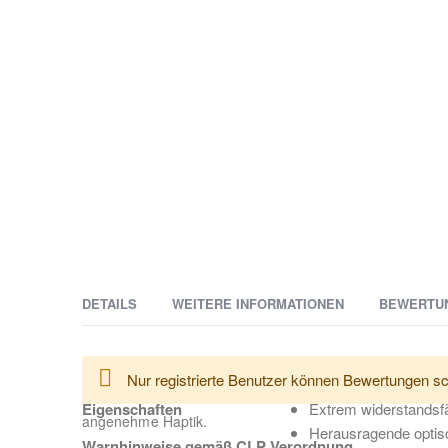
DETAILS
WEITERE INFORMATIONEN
BEWERTU
Weitere
SONAX PROFILINE CeramicCoating CC Evo ist ein profess
Lieferzeit
2-3 Tage
Nur registrierte Benutzer können Bewertungen sc
Informationen
in der neuesten Rezepturgeneration sowie vier Applikato
Eigenschaften
Extrem widerstandsfä
angenehme Haptik.
Herausragende optis
Warnhinweise gemäß CLP Verordnung