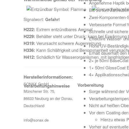
Angenehme Haptik b
Bis zu fünf Jahre Sc
Zwei-Komponenten-S
Signalwort:
Gefahr!
Verbesserte Formel f
H222:
Extrem entzündbares Aerosol.
Schnelle und sichere
H229:
Behälter steht unter Druck: kann bei Erwärmung 
Effektive Wasser- u
H319:
Verursacht schwere Augenreizung.
Hohe UV-Beständigke
H336:
Kann Schläfrigkeit und Benommenheit verursach
Erhält dauerhaft den
H412:
Schädlich für Wasserorganismen, mit langfristige
2× je 50ml BaseCoat
1× 50ml GlossCoat 
4× Applikationssch
Herstellerinformationen:
SONAX GmbH,
Vorbereitung
Verarbeitungshinweise
Sorge während der Ve
Münchener Str. 75,
Verarbeitungstemper
86633 Neuburg an der Donau,
Nicht auf heißen Ob
Deutschland
Vor dem Coating de
Hierzu etwas 
info@sonax.de
Vorher auf eventuelle