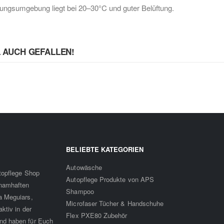
ngsumgebung liegt bei 20–30°C und guter Belüftung.
L AUCH GEFALLEN!
BELIEBTE KATEGORIEN
Autowäsche
utopflege Shop
Autopflege Produkte von APS
 namhaften
Shampoo
a Meguiars,
Microfaser Tücher & Handschuhe
ktiv in der
Flex PXE80 Zubehör
nd haben für Euch