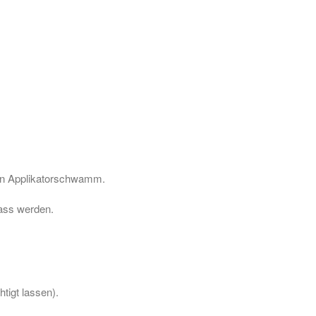
en Applikatorschwamm.
nass werden.
tigt lassen).