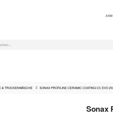
ANM
CHINEN
INNENRAUMPFLEGE
MICROFASER
PFLEGEZUBEHÖR
E & TROCKENWÄSCHE
SONAX PROFILINE CERAMIC COATING CC EVO 20
Sonax P