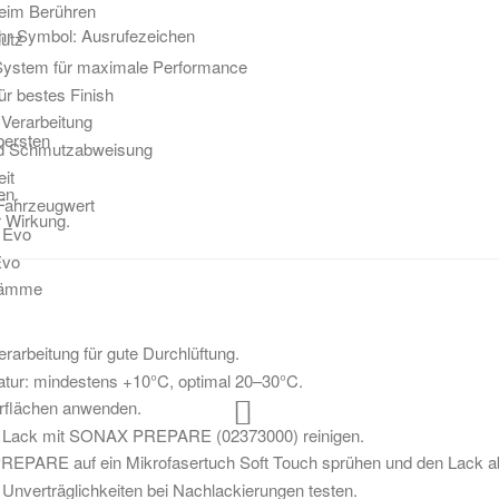
eim Berühren
hutz
ystem für maximale Performance
ür bestes Finish
 Verarbeitung
bersten
nd Schmutzabweisung
it
en.
 Fahrzeugwert
r Wirkung.
 Evo
Evo
wämme
rarbeitung für gute Durchlüftung.
atur: mindestens +10°C, optimal 20–30°C.
erflächen anwenden.
n Lack mit SONAX PREPARE (02373000) reinigen.
PREPARE auf ein Mikrofasertuch Soft Touch sprühen und den Lack a
 Unverträglichkeiten bei Nachlackierungen testen.