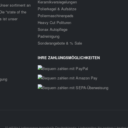
Keramikversiegelungen
Unser sortiment an
Polierkegel & Aufsätze
ie "state of the
Poliermaschinenpads
s ist unser
Heavy Cut Polituren
Sonax Autopflege
Padreinigung
Sonderangebote & % Sale
IHRE ZAHLUNGSMÖGLICHKEITEN
rgung
** gilt für Lieferungen innerhalb Deutschlands, Lieferzeiten für andere Länder