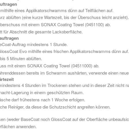
auftragen
ithilfe eines Applikatorschwamms dünn auf Teilflächen auf.
z ablüften (eine kurze Wartezeit, bis der Überschuss leicht anzieht).
berschuss mit einem SONAX Coating Towel (0451100) ab.
tt für Abschnitt die gesamte Lackoberfläche.
 auftragen
Coat-Auftrag mindestens 1 Stunde.
lossCoat Evo mithilfe eines frischen Applikatorschwamms dünn auf.
is 5 Minuten ablüften.
uss mit einem SONAX Coating Towel (04511000) ab.
währenddessen bereits im Schwamm aushärten, verwende einen neu
rtezeit
mindestens 4 Stunden im Trockenen stehen und in dieser Zeit nicht 
rnacht-Lagerung in einem geschützten Raum.
sche darf frühestens nach 1 Woche erfolgen.
che Reiniger, da diese die Schutzschicht angreifen können.
sen (weder BaseCoat noch GlossCoat auf der Oberfläche unbeaufsich
erflächen anwenden.