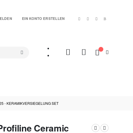
|
ELDEN
EIN KONTO ERSTELLEN
Mein Warenkorb
SETS
TREUE-ARTIKEL
SALES %
VIDEOS
25 - KERAMIKVERSIEGELUNG SET
rofiline Ceramic