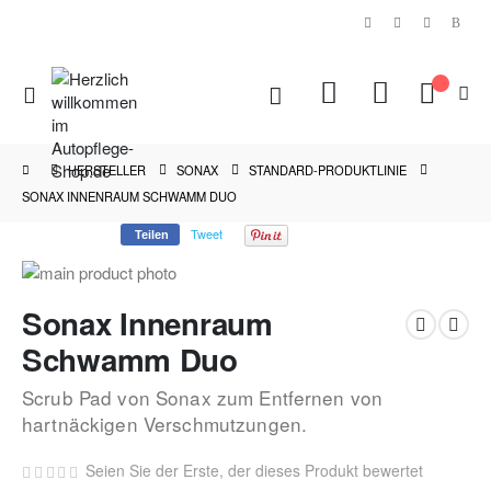
|
Navigation
Mein Ware
umschalten
HERSTELLER
SONAX
STANDARD-PRODUKTLINIE
SONAX INNENRAUM SCHWAMM DUO
Tweet
Teilen
Zum
Ende
Zum
Sonax Innenraum
der
Anfang
Bildgalerie
der
Schwamm Duo
springen
Bildgalerie
springen
Scrub Pad von Sonax zum Entfernen von
hartnäckigen Verschmutzungen.
Seien Sie der Erste, der dieses Produkt bewertet