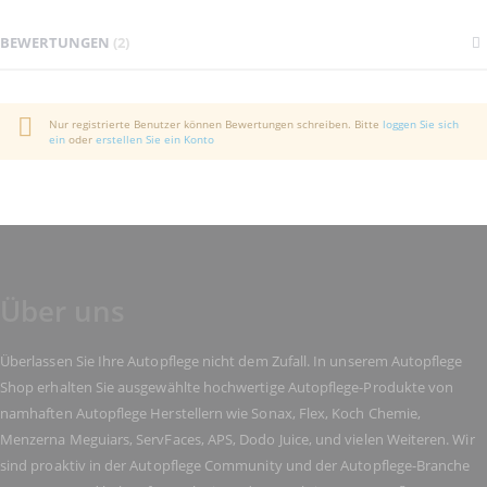
BEWERTUNGEN
2
Nur registrierte Benutzer können Bewertungen schreiben. Bitte
loggen Sie sich
ein
oder
erstellen Sie ein Konto
Über uns
Überlassen Sie Ihre Autopflege nicht dem Zufall. In unserem Autopflege
Shop erhalten Sie ausgewählte hochwertige Autopflege-Produkte von
namhaften Autopflege Herstellern wie Sonax, Flex, Koch Chemie,
Menzerna Meguiars, ServFaces, APS, Dodo Juice, und vielen Weiteren. Wir
sind proaktiv in der Autopflege Community und der Autopflege-Branche