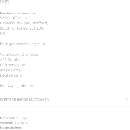
folgt
Herstellerinformationen:
SAM’S DETAILING,
6 Blackburn Road, Sheffield,
South Yorkshire, S61 2DR,
UK
hello@samsdetailing.co.uk
Verantwortliche Person:
APS GmbH,
Gärtnerweg 16,
49504 Lotte,
Deutschland
info@aps-gmbh.pro
WEITERE INFORMATIONEN
Weitere
2-3 Tage
Informationen
Standard