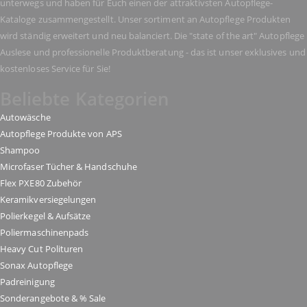
unterwegs und haben für Euch einen der attraktivsten Autopflege-
Kataloge zusammengestellt. Unser sortiment an Autopflege Produkten
wird ständig erweitert und neu balanciert. Die "state of the art" Autopflege
Auslese und professionelle Produktberatung - das ist unser exklusives und
kostenloses Service für Sie!
Beliebte Kategorien
Autowäsche
Autopflege Produkte von APS
Shampoo
Microfaser Tücher & Handschuhe
Flex PXE80 Zubehör
Keramikversiegelungen
Polierkegel & Aufsätze
Poliermaschinenpads
Heavy Cut Polituren
Sonax Autopflege
Padreinigung
Sonderangebote & % Sale