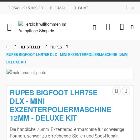
0541 - 915 329 00
|
E-MAIL
|
CHAT
Navigation
Mein Waren
umschalten
HERSTELLER
RUPES
RUPES BIGFOOT LHR75E DLX - MINI EXZENTERPOLIERMASCHINE 12MM -
DELUXE KIT
Zum
Ende
Zum
der
Anfang
RUPES BIGFOOT LHR75E
Bildgalerie
der
springen
DLX - MINI
Bildgalerie
EXZENTERPOLIERMASCHINE
springen
12MM - DELUXE KIT
Die handliche 75mm-Exzenterpoliermaschine für schwierige
Formen, schwer zu erreichende Stellen und Spot-Repair.