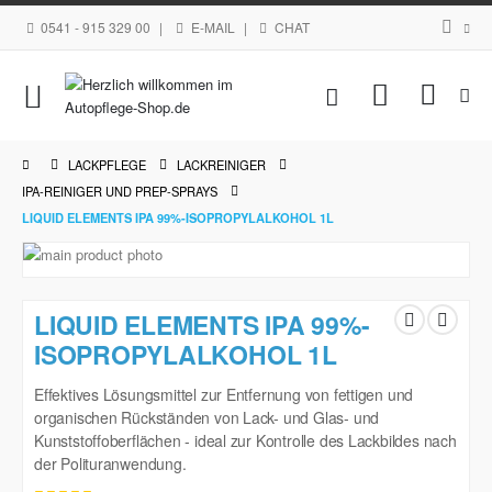
0541 - 915 329 00
|
E-MAIL
|
CHAT
Navigation
Mein Waren
umschalten
LACKPFLEGE
LACKREINIGER
IPA-REINIGER UND PREP-SPRAYS
LIQUID ELEMENTS IPA 99%-ISOPROPYLALKOHOL 1L
Zum
Ende
Zum
der
Anfang
LIQUID ELEMENTS IPA 99%-
Bildgalerie
der
springen
ISOPROPYLALKOHOL 1L
Bildgalerie
springen
Effektives Lösungsmittel zur Entfernung von fettigen und
organischen Rückständen von Lack- und Glas- und
Kunststoffoberflächen - ideal zur Kontrolle des Lackbildes nach
der Polituranwendung.