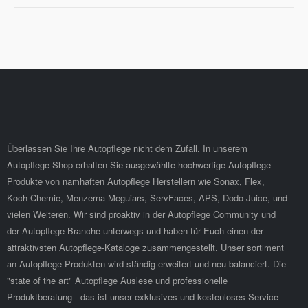
Überlassen Sie Ihre Autopflege nicht dem Zufall. In unserem
Autopflege Shop erhalten Sie ausgewählte hochwertige Autopflege-
Produkte von namhaften Autopflege Herstellern wie Sonax, Flex,
Koch Chemie, Menzerna Meguiars, ServFaces, APS, Dodo Juice, und
vielen Weiteren. Wir sind proaktiv in der Autopflege Community und
der Autopflege-Branche unterwegs und haben für Euch einen der
attraktivsten Autopflege-Kataloge zusammengestellt. Unser sortiment
an Autopflege Produkten wird ständig erweitert und neu balanciert. Die
"state of the art" Autopflege Auslese und professionelle
Produktberatung - das ist unser exklusives und kostenloses Service