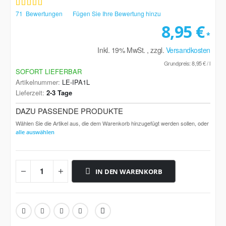
Bewertung:
100
100
% of
71
Bewertungen
Fügen Sie Ihre Bewertung hinzu
8,95 €
Inkl. 19% MwSt.
,
zzgl.
Versandkosten
Grundpreis:
8,95 €
/ l
SOFORT LIEFERBAR
Artikelnummer
LE-IPA1L
Lieferzeit
2-3 Tage
DAZU PASSENDE PRODUKTE
Wählen Sie die Artikel aus, die dem Warenkorb hinzugefügt werden sollen, oder
alle auswählen
IN DEN WARENKORB