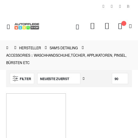
|
Navigation
sen
Mein Ware
umschalten
ikel
fernen
HERSTELLER
SAM'S DETAILING
ACCESSORIES :: WASCHHANDSCHUHE,TÜCHER, APPLIKATOREN, PINSEL,
BÜRSTEN ETC
Aufsteigend
FILTER
sortieren