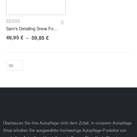
Bewertung:
100%
Sam's Detailing Snow Foam Lance - Schaumlanze mit HDR-Adapter NEW
49,95 €
59,85 €
Überlassen Sie Ihre Autopflege nicht dem Zufall. In unserem Autopflege
Shop erhalten Sie ausgewählte hochwertige Autopflege-Produkte von