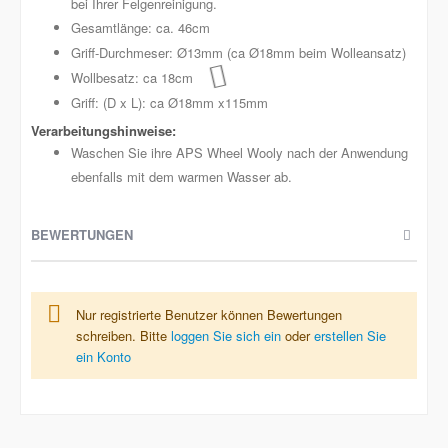
bei Ihrer Felgenreinigung.
Gesamtlänge: ca. 46cm
Griff-Durchmeser: Ø13mm (ca Ø18mm beim Wolleansatz)
Wollbesatz: ca 18cm
Griff: (D x L): ca Ø18mm x115mm
Waschen Sie ihre APS Wheel Wooly nach der Anwendung
ebenfalls mit dem warmen Wasser ab.
BEWERTUNGEN
Nur registrierte Benutzer können Bewertungen
schreiben. Bitte
loggen Sie sich ein
oder
erstellen Sie
ein Konto