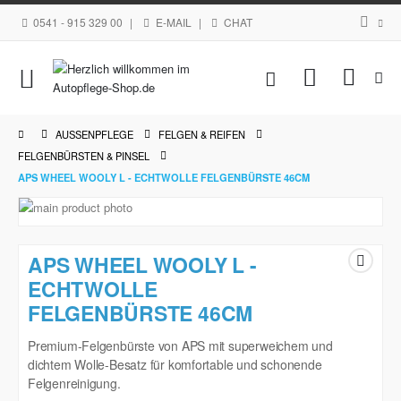
0541 - 915 329 00
|
E-MAIL
|
CHAT
Navigation
Mein Waren
umschalten
AUSSENPFLEGE
FELGEN & REIFEN
FELGENBÜRSTEN & PINSEL
APS WHEEL WOOLY L - ECHTWOLLE FELGENBÜRSTE 46CM
Zum
Ende
Zum
der
Anfang
APS WHEEL WOOLY L -
Bildgalerie
der
springen
ECHTWOLLE
Bildgalerie
FELGENBÜRSTE 46CM
springen
Premium-Felgenbürste von APS mit superweichem und
dichtem Wolle-Besatz für komfortable und schonende
Felgenreinigung.