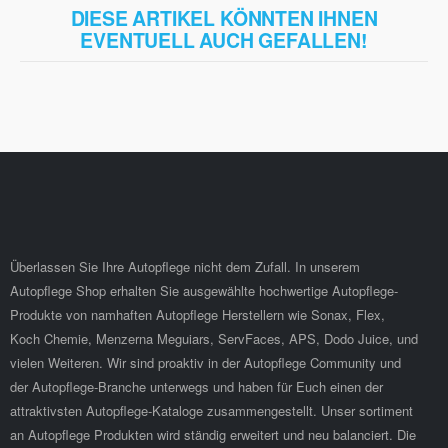
DIESE ARTIKEL KÖNNTEN IHNEN
EVENTUELL AUCH GEFALLEN!
Überlassen Sie Ihre Autopflege nicht dem Zufall. In unserem
Autopflege Shop erhalten Sie ausgewählte hochwertige Autopflege-
Produkte von namhaften Autopflege Herstellern wie Sonax, Flex,
Koch Chemie, Menzerna Meguiars, ServFaces, APS, Dodo Juice, und
vielen Weiteren. Wir sind proaktiv in der Autopflege Community und
der Autopflege-Branche unterwegs und haben für Euch einen der
attraktivsten Autopflege-Kataloge zusammengestellt. Unser sortiment
an Autopflege Produkten wird ständig erweitert und neu balanciert. Die