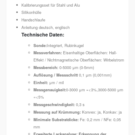
Kalibrierungsset für Stahl und Alu
Silikonhülle
Handschlaufe
Anleitung deutsch, englisch
Technische Daten:
Sonde:
Integriert, Rubinkugel
Messverfahren:
Eisenhaltige Oberflächen: Hall-
Effekt / Nichtmagnetische Oberflächen: Wirbelstrom
Messbereich:
0-5000 μm (0-5mm)
Auflösung / Messschritt
0,1 μm (0,001mm)
Einheit:
μm / mil
Messgenauigkeit:
0-3000 μm =<3%,3000-5000 μm
=<5%
Messgeschwindigkeit:
0,3 s
Messung auf Krümmung:
Konvex: ja, Konkav: ja
Minimale Substratdicke:
Fe: 0,2 mm / NFe: 0,05
mm
Erweiterte Lackanalyse: Erkennung der