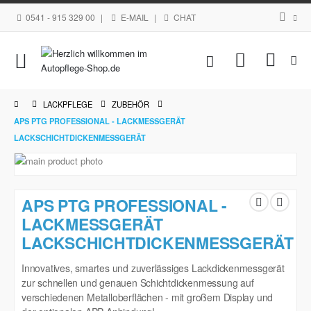
0541 - 915 329 00
|
E-MAIL
|
CHAT
Navigation
Mein Waren
umschalten
LACKPFLEGE
ZUBEHÖR
APS PTG PROFESSIONAL - LACKMESSGERÄT
LACKSCHICHTDICKENMESSGERÄT
Zum
Ende
Zum
der
Anfang
APS PTG PROFESSIONAL -
Bildgalerie
der
springen
LACKMESSGERÄT
Bildgalerie
LACKSCHICHTDICKENMESSGERÄT
springen
Innovatives, smartes und zuverlässiges Lackdickenmessgerät
zur schnellen und genauen Schichtdickenmessung auf
verschiedenen Metalloberflächen - mit großem Display und