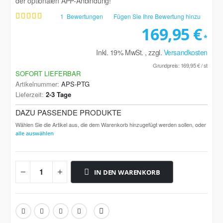
der optionalen APP-Anbindung!
1
Bewertungen
Fügen Sie Ihre Bewertung hinzu
Bewertung:
100
100
% of
169,95 €
Inkl. 19% MwSt.
,
zzgl.
Versandkosten
Grundpreis:
169,95 €
/ st
SOFORT LIEFERBAR
Artikelnummer
APS-PTG
Lieferzeit
2-3 Tage
DAZU PASSENDE PRODUKTE
Wählen Sie die Artikel aus, die dem Warenkorb hinzugefügt werden sollen, oder
alle auswählen
IN DEN WARENKORB