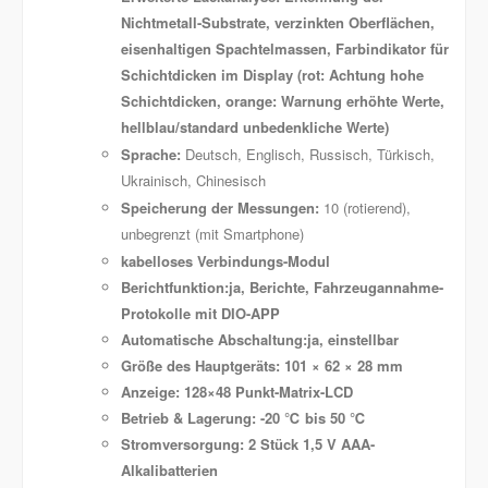
Nichtmetall-Substrate, verzinkten Oberflächen,
eisenhaltigen Spachtelmassen, Farbindikator für
Schichtdicken im Display (rot: Achtung hohe
Schichtdicken, orange: Warnung erhöhte Werte,
hellblau/standard unbedenkliche Werte)
Sprache:
Deutsch, Englisch, Russisch, Türkisch,
Ukrainisch, Chinesisch
Speicherung der Messungen:
10 (rotierend),
unbegrenzt (mit Smartphone)
kabelloses Verbindungs-Modul
Berichtfunktion:
ja, Berichte, Fahrzeugannahme-
Protokolle mit DIO-APP
Automatische Abschaltung:
ja, einstellbar
Größe des Hauptgeräts:
101 × 62 × 28 mm
Anzeige:
128×48 Punkt-Matrix-LCD
Betrieb & Lagerung:
-20 ℃ bis 50 ℃
Stromversorgung:
2 Stück 1,5 V AAA-
Alkalibatterien