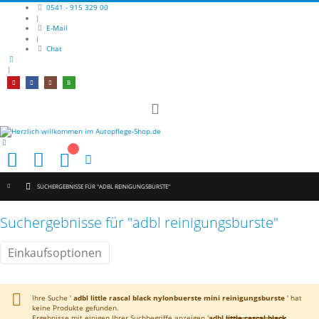
0541 - 915 329 00
|
E-Mail
|
Chat
|
Navigation
umschalten
Mein Warenkorb
SUCHERGEBNISSE FÜR "ADBL REINIGUNGSBURSTE"
Suchergebnisse für "adbl reinigungsburste"
Einkaufsoptionen
Ihre Suche '
adbl little rascal black nylonbuerste mini reinigungsburste
' hat
keine Produkte gefunden.
Ergebnisse mit einigen Ihrer Suchbegriffe anzeigen '
adbl
little rascal black