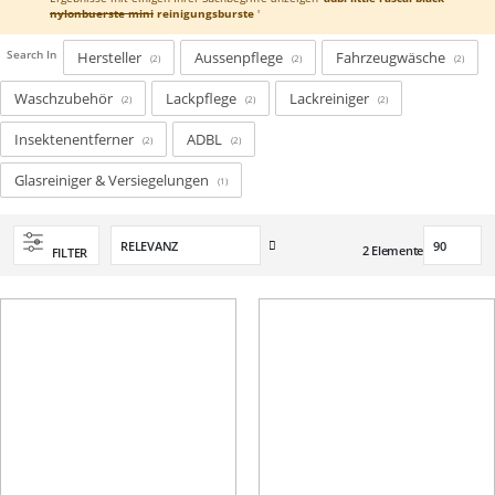
nylonbuerste mini
reinigungsburste
'
Search In
Hersteller
Aussenpflege
Fahrzeugwäsche
2
2
2
Waschzubehör
Lackpflege
Lackreiniger
2
2
2
Insektenentferner
ADBL
2
2
Glasreiniger & Versiegelungen
1
Aufsteigend
2
Elemente
FILTER
sortieren