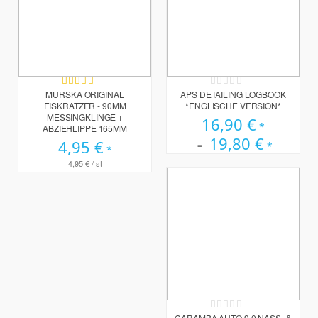
Bewertung:
Rating:
100%
0%
MURSKA ORIGINAL
APS DETAILING LOGBOOK
EISKRATZER - 90MM
*ENGLISCHE VERSION*
MESSINGKLINGE +
16,90 €
ABZIEHLIPPE 165MM
19,80 €
4,95 €
4,95 €
/ st
Rating:
0%
CARAMBA AUTO 9.0 NASS- &