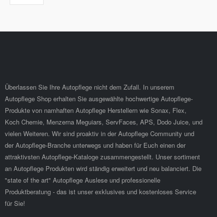
Überlassen Sie Ihre Autopflege nicht dem Zufall. In unserem
Autopflege Shop erhalten Sie ausgewählte hochwertige Autopflege-
Produkte von namhaften Autopflege Herstellern wie Sonax, Flex,
Koch Chemie, Menzerna Meguiars, ServFaces, APS, Dodo Juice, und
vielen Weiteren. Wir sind proaktiv in der Autopflege Community und
der Autopflege-Branche unterwegs und haben für Euch einen der
attraktivsten Autopflege-Kataloge zusammengestellt. Unser sortiment
an Autopflege Produkten wird ständig erweitert und neu balanciert. Die
"state of the art" Autopflege Auslese und professionelle
Produktberatung - das ist unser exklusives und kostenloses Service
für Sie!