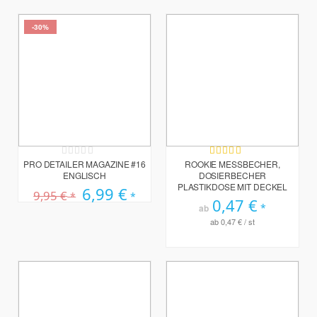
-30%
Rating:
Bewertung:
0%
100%
PRO DETAILER MAGAZINE #16
ROOKIE MESSBECHER,
ENGLISCH
DOSIERBECHER
PLASTIKDOSE MIT DECKEL
Sonderpreis
6,99 €
9,95 €
0,47 €
ab
ab
0,47 €
/ st