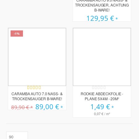
TROCKENSAUGER, ACHTUNG
B-WARE!
129,95 €
-1%
Bewertung:
Rating:
87%
0%
CARAMBA AUTO 7.0 NASS- &
ROOKIE ABDECKFOLIE -
TROCKENSAUGER B-WARE!
PLANE 5X4M - 20M²
Sonderpreis
89,00 €
1,49 €
89,90 €
0,07 €
/ m²