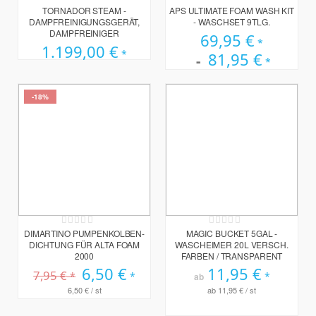
Rating:
Bewertung:
0%
100%
TORNADOR STEAM -
APS ULTIMATE FOAM WASH KIT
DAMPFREINIGUNGSGERÄT,
- WASCHSET 9TLG.
DAMPFREINIGER
69,95 €
1.199,00 €
81,95 €
-18%
Rating:
Rating:
0%
0%
DIMARTINO PUMPENKOLBEN-
MAGIC BUCKET 5GAL -
DICHTUNG FÜR ALTA FOAM
WASCHEIMER 20L VERSCH.
2000
FARBEN / TRANSPARENT
Sonderpreis
6,50 €
11,95 €
7,95 €
ab
6,50 €
/ st
ab
11,95 €
/ st