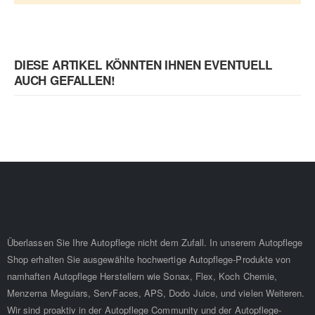
DIESE ARTIKEL KÖNNTEN IHNEN EVENTUELL
AUCH GEFALLEN!
Überlassen Sie Ihre Autopflege nicht dem Zufall. In unserem Autopflege
Shop erhalten Sie ausgewählte hochwertige Autopflege-Produkte von
namhaften Autopflege Herstellern wie Sonax, Flex, Koch Chemie,
Menzerna Meguiars, ServFaces, APS, Dodo Juice, und vielen Weiteren.
Wir sind proaktiv in der Autopflege Community und der Autopflege-