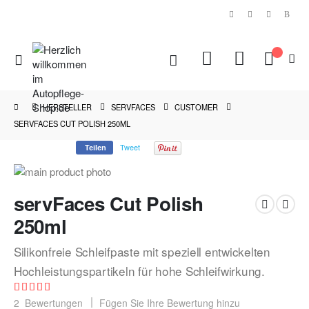
|
Navigation
Mein Ware
umschalten
HERSTELLER
SERVFACES
CUSTOMER
SERVFACES CUT POLISH 250ML
Tweet
Teilen
Zum
Ende
Zum
servFaces Cut Polish
der
Anfang
Bildgalerie
der
250ml
springen
Bildgalerie
springen
Silikonfreie Schleifpaste mit speziell entwickelten
Hochleistungspartikeln für hohe Schleifwirkung.
Bewertung:
100
100
% of
2
Bewertungen
Fügen Sie Ihre Bewertung hinzu