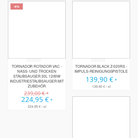
-6%
Rating:
Rating:
0%
0%
TORNADOR ROTADOR VAC -
TORNADOR BLACK Z-020RS -
NASS- UND TROCKEN
IMPULS-REINIGUNGSPISTOLE
STAUBSAUGER 30L 1200W
139,90 €
INDUSTRIESTAUBSAUGER MIT
ZUBEHÖR
139,90 €
/ st
239,00 €
Sonderpreis
224,95 €
224,95 €
/ st