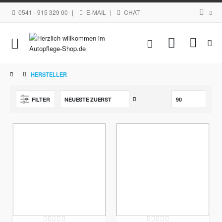
0541 - 915 329 00
|
E-MAIL
|
CHAT
Navigation
Mein Waren
umschalten
HERSTELLER
Aufsteigend
FILTER
sortieren
Rating:
Rating: