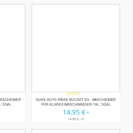
Bewertung:
100%
WASCHEIMER
NUKE GUYS RINSE BUCKET 5G - WASCHEIMER
/ 5GAL
FÜR KLARES WASCHWASSER 19L / 5GAL
14,95 €
14,95 €
/ st