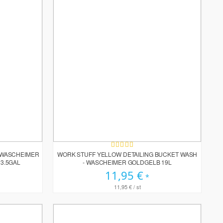
Bewertung:
90%
 WASCHEIMER
WORK STUFF YELLOW DETAILING BUCKET WASH
 3.5GAL
- WASCHEIMER GOLDGELB 19L
11,95 €
11,95 €
/ st