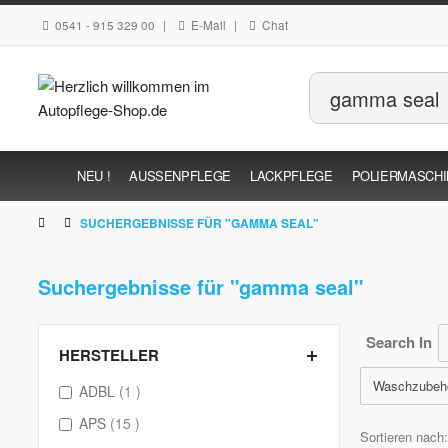
0541 - 915 329 00
|
E-Mail
|
Chat
NEU !
AUSSENPFLEGE
LACKPFLEGE
POLIERMASCH
SUCHERGEBNISSE FÜR "GAMMA SEAL"
Suchergebnisse für "gamma seal"
Search In
HERSTELLER
Waschzubeh
item
ADBL
1
items
APS
15
Sortieren nach