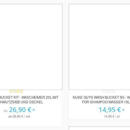
Bewertung:
Rating:
100%
0%
UCKET KIT - WASCHEIMER 20L MIT
NUKE GUYS WASH BUCKET 5G - 
HMUTZSIEB UND DECKEL
FÜR SHAMPOO-WASSER 19L 
26,90 €
14,95 €
ab
ab
26,90 €
/ set
14,95 €
/ st