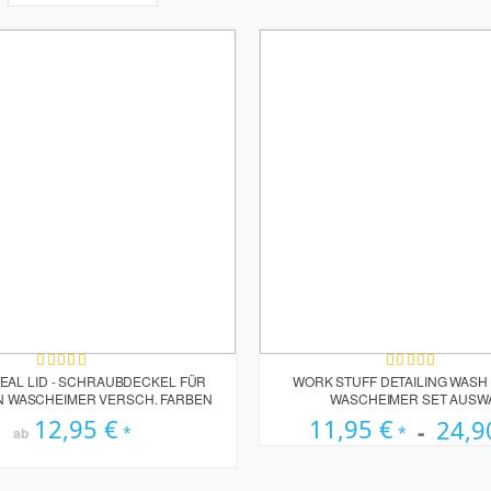
sortieren
Bewertung:
Bewertung:
99%
95%
EAL LID - SCHRAUBDECKEL FÜR
WORK STUFF DETAILING WASH 
 WASCHEIMER VERSCH. FARBEN
WASCHEIMER SET AUSW
12,95 €
11,95 €
24,9
ab