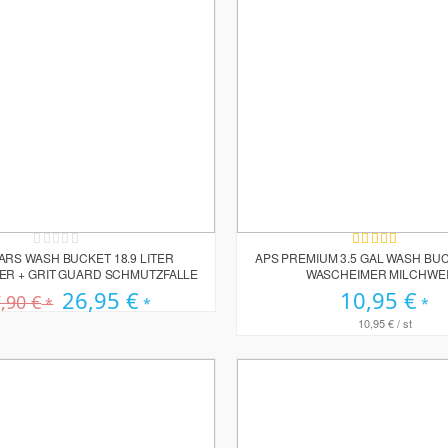
Rating:
Bewertung:
0%
100%
ARS WASH BUCKET 18.9 LITER
APS PREMIUM 3.5 GAL WASH BUCK
ER + GRIT GUARD SCHMUTZFALLE
WASCHEIMER MILCHWE
Sonderpreis
26,95 €
10,95 €
,90 €
10,95 €
/ st