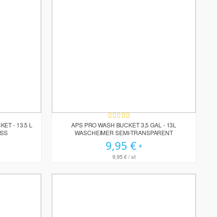
Bewertung:
100%
ET - 13.5 L
APS PRO WASH BUCKET 3,5 GAL - 13L
ISS
WASCHEIMER SEMI-TRANSPARENT
9,95 €
9,95 €
/ st