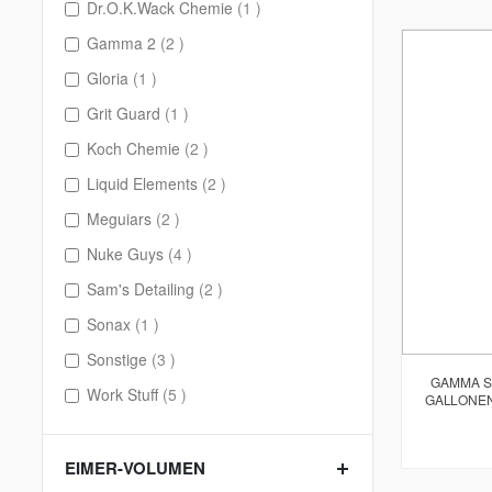
item
Dr.O.K.Wack Chemie
1
items
Gamma 2
2
item
Gloria
1
item
Grit Guard
1
items
Koch Chemie
2
items
Liquid Elements
2
items
Meguiars
2
items
Nuke Guys
4
items
Sam's Detailing
2
item
Sonax
1
items
Sonstige
3
GAMMA S
items
Work Stuff
5
GALLONEN
EIMER-VOLUMEN