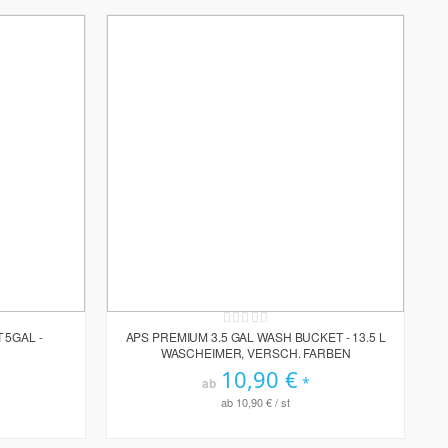
Rating:
0%
 5GAL -
APS PREMIUM 3.5 GAL WASH BUCKET - 13.5 L
WASCHEIMER, VERSCH. FARBEN
10,90 €
ab
ab
10,90 €
/ st