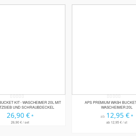
Rating:
Rating:
0%
0%
UCKET KIT - WASCHEIMER 20L MIT
APS PREMIUM WASH BUCKET
TZSIEB UND SCHRAUBDECKEL
WASCHEIMER 20L
26,90 €
12,95 €
ab
26,90 €
/ set
ab
12,95 €
/ st