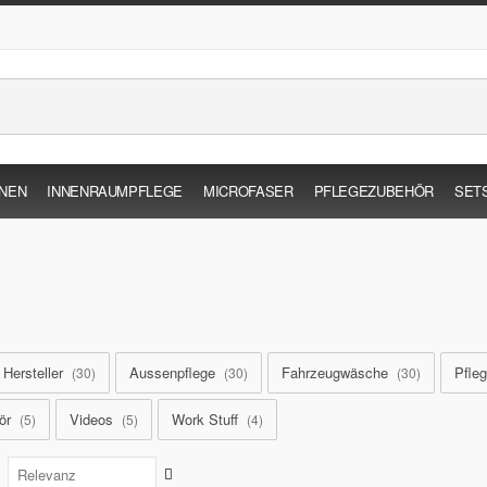
INEN
INNENRAUMPFLEGE
MICROFASER
PFLEGEZUBEHÖR
SET
Hersteller
Aussenpflege
Fahrzeugwäsche
Pfle
30
30
30
ör
Videos
Work Stuff
5
5
4
Aufsteigend