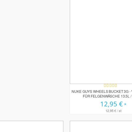
Bewertung:
100%
NUKE GUYS WHEELS BUCKET 3G -
FÜR FELGENWÄSCHE 13.5L /
12,95 €
12,95 €
/ st