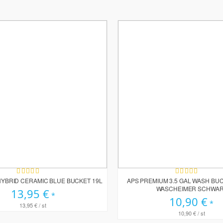
Bewertung:
Bewertung:
100%
100%
YBRID CERAMIC BLUE BUCKET 19L
APS PREMIUM 3.5 GAL WASH BUCK
WASCHEIMER SCHWA
13,95 €
10,90 €
13,95 €
/ st
10,90 €
/ st