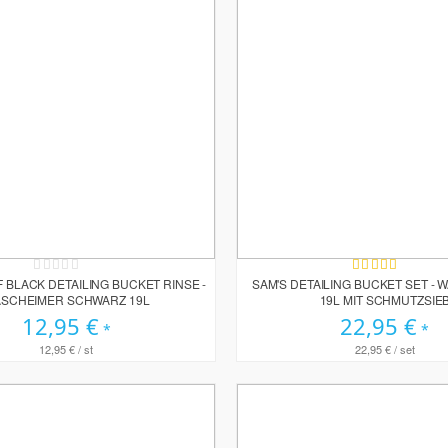
Rating:
Bewertung:
0%
100%
 BLACK DETAILING BUCKET RINSE -
SAM'S DETAILING BUCKET SET -
SCHEIMER SCHWARZ 19L
19L MIT SCHMUTZSIE
12,95 €
22,95 €
12,95 €
/ st
22,95 €
/ set