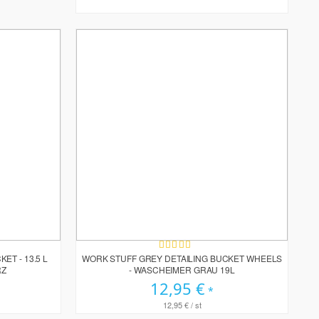
Bewertung:
90%
ET - 13.5 L
WORK STUFF GREY DETAILING BUCKET WHEELS
RZ
- WASCHEIMER GRAU 19L
12,95 €
12,95 €
/ st