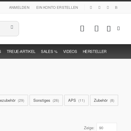
|
ANMELDEN
EIN KONTO ERSTELLEN
Mein Warenk
S
TREUE-ARTIKEL
SALES %
VIDEOS
HERSTELLER
gezubehör
Sonstiges
APS
Zubehör
29
26
11
8
Zeige