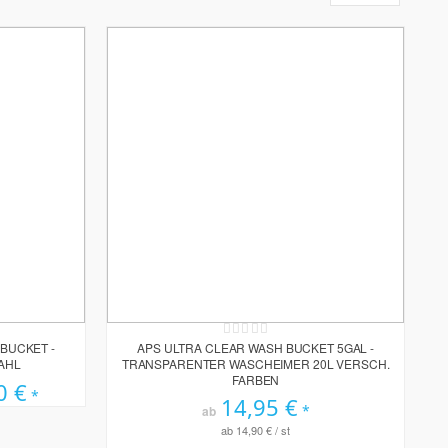
Rating:
0%
BUCKET -
APS ULTRA CLEAR WASH BUCKET 5GAL -
AHL
TRANSPARENTER WASCHEIMER 20L VERSCH.
FARBEN
0 €
14,95 €
ab
ab
14,90 €
/ st