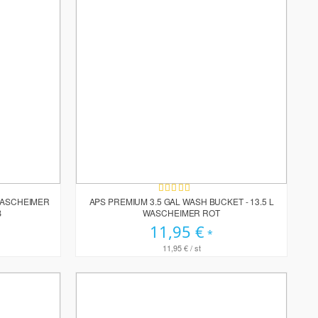
Bewertung:
100%
 WASCHEIMER
APS PREMIUM 3.5 GAL WASH BUCKET - 13.5 L
B
WASCHEIMER ROT
11,95 €
11,95 €
/ st