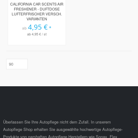
94%
CALIFORNIA CAR SCENTS AIR
FRESHENER - DUFTDOSE
LUFTERFRISCHER VERSCH.
VARIANTEN
4,95 €
ab
ab
4,95 €
/ st
Überlassen Sie Ihre Autopflege nicht dem Zufall. In unserem
Autopflege Shop erhalten Sie ausgewählte hochwertige Autopflege-
Produkte von namhaften Autopflege Herstellern wie Sonax, Flex,