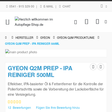
0541 - 915 329 00
|
E-MAIL
|
CHAT
Navigation
Mein Waren
umschalten
HERSTELLER
GYEON
GYEON Q2M PRODUKTLINIE
GYEON Q2M PREP - IPA REINIGER 500ML
Zum
Ende
Zum
der
Anfang
GYEON Q2M PREP - IPA
Bildgalerie
der
springen
REINIGER 500ML
Bildgalerie
springen
Effektiver, IPA-basierter Öl & Fettentferner für die Kontrolle der
Polierfortschritts sowie die Vorbereitung der Lackoberfläche für
eine Versiegelung.
Bewertung:
100
100
% of
12
Bewertungen
Fügen Sie Ihre Bewertung hinzu