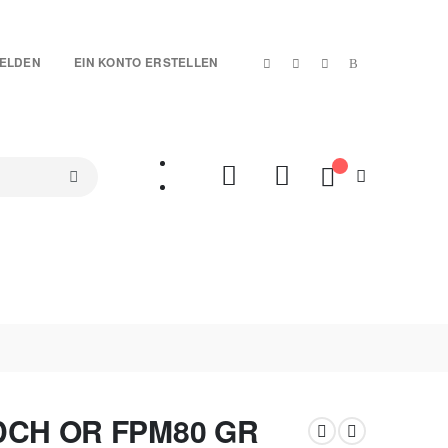
|
ELDEN
EIN KONTO ERSTELLEN
Mein Warenkorb
SETS
TREUE-ARTIKEL
SALES %
VIDEOS
 DCH OR FPM80 GR