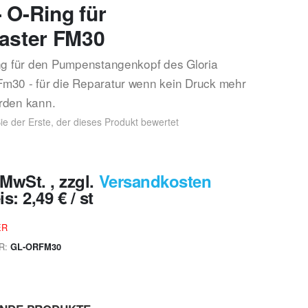
- O-Ring für
ster FM30
ng für den Pumpenstangenkopf des Gloria
m30 - für die Reparatur wenn kein Druck mehr
rden kann.
ie der Erste, der dieses Produkt bewertet
% MwSt.
,
zzgl.
Versandkosten
is:
2,49 €
/ st
ER
R
GL-ORFM30