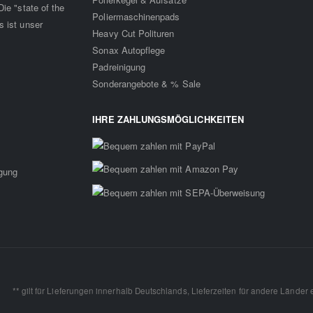
ie "state of the
Poliermaschinenpads
s ist unser
Heavy Cut Polituren
Sonax Autopflege
Padreinigung
Sonderangebote & % Sale
IHRE ZAHLUNGSMÖGLICHKEITEN
rgung
** gilt für Lieferungen innerhalb Deutschlands, Lieferzeiten für andere Länder