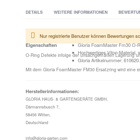
DETAILS
WEITERE INFORMATIONEN
BEWERTU
Weitere
Manchmal ist es schnell passiert: Die Sprühlösung nac
Lieferzeit
2-3 Tage
Nur registrierte Benutzer können Bewertungen sc
Informationen
Dienst.
Eigenschaften
Gloria FoamMaster Fm30 O-Rin
Hochwertiges Viton-Material, se
O-Ring Defekte infolge der unsachgemäßen Lagerung und 
Gloria Artikelnummer: 610620
Mit dem Gloria FoamMaster FM30 Ersatzring wird eine ei
Herstellerinformationen:
GLORIA HAUS- & GARTENGERÄTE GMBH,
Därmannsbusch 7,
58456 Witten,
Deutschland
info@gloria-garten.com