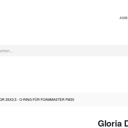
ANM
CHINEN
INNENRAUMPFLEGE
MICROFASER
PFLEGEZUBEHÖR
GR 26X3,5 - O-RING FÜR FOAMMASTER FM30
Gloria