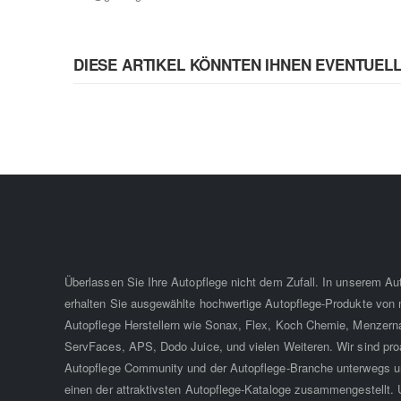
DIESE ARTIKEL KÖNNTEN IHNEN EVENTUEL
Überlassen Sie Ihre Autopflege nicht dem Zufall. In unserem A
erhalten Sie ausgewählte hochwertige Autopflege-Produkte von
Autopflege Herstellern wie Sonax, Flex, Koch Chemie, Menzern
ServFaces, APS, Dodo Juice, und vielen Weiteren. Wir sind proa
Autopflege Community und der Autopflege-Branche unterwegs u
einen der attraktivsten Autopflege-Kataloge zusammengestellt. 