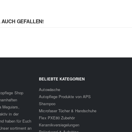
L AUCH GEFALLEN!
BELIEBTE KATEGORIEN
Autowäsche
utopflege Shop
Autopflege Produkte von APS
 namhaften
Shampoo
a Meguiars,
Microfaser Tücher & Handschuhe
ktiv in der
Flex PXE80 Zubehör
nd haben für Euch
Keramikversiegelungen
Unser sortiment an
Polierkegel & Aufsätze