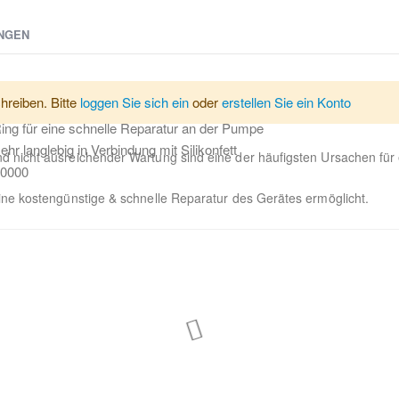
NGEN
h dem Gebrauch aus dem FoamMaster FM30 nicht entleert und bereits
hreiben. Bitte
loggen Sie sich ein
oder
erstellen Sie ein Konto
g für eine schnelle Reparatur an der Pumpe
hr langlebig in Verbindung mit Silikonfett
nicht ausreichender Wartung sind eine der häufigsten Ursachen für 
.0000
ne kostengünstige & schnelle Reparatur des Gerätes ermöglicht.