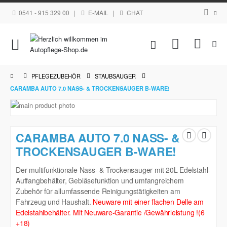
0541 - 915 329 00
|
E-MAIL
|
CHAT
Navigation
Mein Waren
umschalten
PFLEGEZUBEHÖR
STAUBSAUGER
CARAMBA AUTO 7.0 NASS- & TROCKENSAUGER B-WARE!
Zum
Ende
Zum
der
Anfang
CARAMBA AUTO 7.0 NASS- &
Bildgalerie
der
springen
TROCKENSAUGER B-WARE!
Bildgalerie
springen
Der multifunktionale Nass- & Trockensauger mit 20L Edelstahl-
Auffangbehälter, Gebläsefunktion und umfangreichem
Zubehör für allumfassende Reinigungstätigkeiten am
Fahrzeug und Haushalt.
Neuware mit einer flachen Delle am
Edelstahlbehälter. Mit Neuware-Garantie /Gewährleistung !(6
+18)