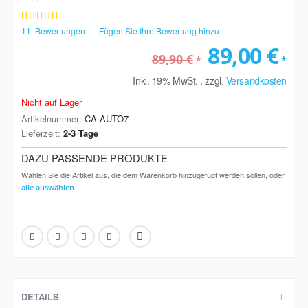
Bewertung:
87
100
% of
11
Bewertungen
Fügen Sie Ihre Bewertung hinzu
89,00 €
89,90 €
Inkl. 19% MwSt.
,
zzgl.
Versandkosten
Nicht auf Lager
Artikelnummer
CA-AUTO7
Lieferzeit
2-3 Tage
DAZU PASSENDE PRODUKTE
Wählen Sie die Artikel aus, die dem Warenkorb hinzugefügt werden sollen, oder
alle auswählen
DETAILS