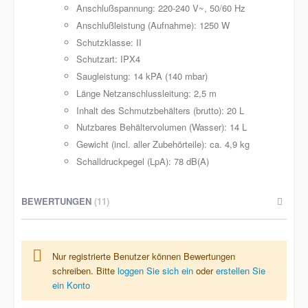
Anschlußspannung: 220-240 V~, 50/60 Hz
Anschlußleistung (Aufnahme): 1250 W
Schutzklasse: II
Schutzart: IPX4
Saugleistung: 14 kPA (140 mbar)
Länge Netzanschlussleitung: 2,5 m
Inhalt des Schmutzbehälters (brutto): 20 L
Nutzbares Behältervolumen (Wasser): 14 L
Gewicht (incl. aller Zubehörteile): ca. 4,9 kg
Schalldruckpegel (LpA): 78 dB(A)
BEWERTUNGEN
11
Nur registrierte Benutzer können Bewertungen
schreiben. Bitte
loggen Sie sich ein
oder
erstellen Sie
ein Konto