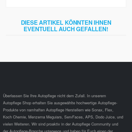
DIESE ARTIKEL KÖNNTEN IHNEN
EVENTUELL AUCH GEFALLEN!
Überlassen Sie Ihre Autopflege nicht dem Zufall. In unserem
Autopflege Shop erhalten Sie ausgewählte hochwertige Autopflege-
Produkte von namhaften Autopflege Herstellern wie Sonax, Flex,
Koch Chemie, Menzerna Meguiars, ServFaces, APS, Dodo Juice, und
vielen Weiteren. Wir sind proaktiv in der Autopflege Community und
der Autopflege-Branche unterwegs und haben für Euch einen der